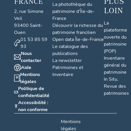
PLUS
FRANCE
La photothèque du
LOIN
2, rue Simone
patrimoine d'Île-de-
Veil
France
La
93400 Saint-
Découvrir la richesse du
plateforme
Ouen
patrimoine francilien
ouverte du
01 53 85 59
Open data Île-de-France
patrimoine
93
Le catalogue des
(POP)
Nous
publications
Inventaire
contacter
La newsletter
général du
Aide
Patrimoines et
patrimoine
Mentions
Inventaire
In Situ.
légales
Revue des
Politique de
patrimoines
confidentialité
Accessibilité :
non conforme
Mentions
légales