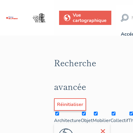
Vue
cartographique
Accéd
Recherche
avancée
Réinitialiser
Architecture
Objet
Mobilier
Collectif
T
×