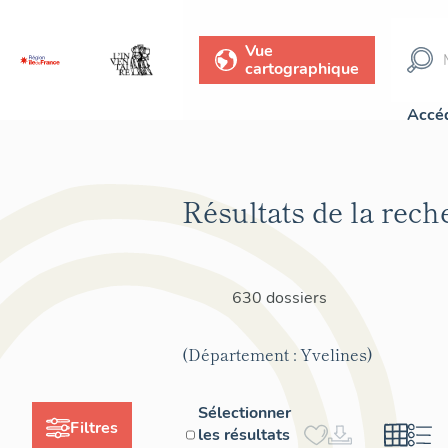
Vue
cartographique
Accéd
Résultats de la rech
630 dossiers
(Département : Yvelines)
Sélectionner
Filtres
les résultats