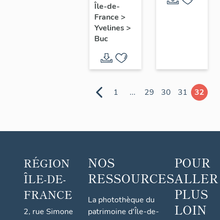
Île-de-
Parc
France
>
Yvelines
>
Buc
1
...
29
30
31
32
NOS
POUR
RÉGION
RESSOURCES
ALLER
ÎLE-DE-
PLUS
FRANCE
La photothèque du
LOIN
2, rue Simone
patrimoine d'Île-de-