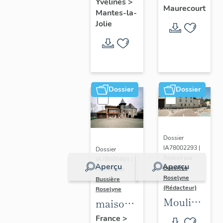
Yvelines
>
Général-
Maurecourt
Mantes-la-
de-
Jolie
Gaulle
Dossier
Dossier
Dossier
IA78002293 |
Dossier
Réalisé par
IA78000464 |
Aperçu
Aperçu
Bussière
Réalisé par
Roselyne
Bussière
(Rédacteur)
Roselyne
Moulins
maison
(vestiges)
dite le
France
>