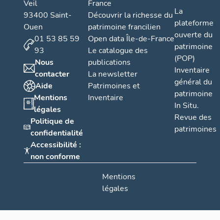
Veil
France
La
93400 Saint-
Découvrir la richesse du
plateforme
Ouen
patrimoine francilien
ouverte du
01 53 85 59
Open data Île-de-France
patrimoine
93
Le catalogue des
(POP)
Nous
publications
Inventaire
contacter
La newsletter
général du
Aide
Patrimoines et
patrimoine
Mentions
Inventaire
In Situ.
légales
Revue des
Politique de
patrimoines
confidentialité
Accessibilité :
non conforme
Mentions
légales