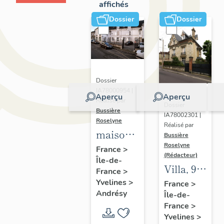
affichés
Dossier
Dossier
Dossier
IA78000954 |
Aperçu
Aperçu
Réalisé par
Dossier
Bussière
IA78002301 |
Roselyne
Réalisé par
maison
Bussière
Roselyne
de
France
>
(Rédacteur)
Île-de-
campagne,
Villa, 9
France
>
1 rue du
rue
Yvelines
>
France
>
Général-
Andrésy
Île-de-
L'Evesque
Leclerc
France
>
Yvelines
>