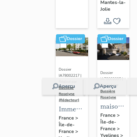
Mantes-la-
Jolie
Dossier
Dossier
Dossier
Dossier
IA78002217 |
IA78002095 |
Réalisé par
Réalisé par
Aperçu
Aperçu
Bussière
Bussière
Roselyne
Roselyne
(Rédacteur)
maison
Immeubles
de
France
>
de la
France
>
Île-de-
vigneron,
Île-de-
Demi-
France
>
2 rue du
France
>
Lune
Yvelines
>