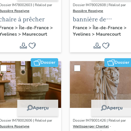
Dossier IM78002603 | Réalisé par
Dossier IM78002608 | Réalisé par
Bussière Roselyne
Bussière Roselyne
chaire à prêcher
bannière de
procession de la
France
>
Île-de-France
>
France
>
Île-de-France
>
Yvelines
>
Maurecourt
Yvelines
>
Maurecourt
congrégation des
Enfants de Marie
Dossier
Dossier
Aperçu
Aperçu
Dossier IM78002606 | Réalisé par
Dossier IM78001426 | Réalisé par
Bussière Roselyne
Waltisperger Chantal
-