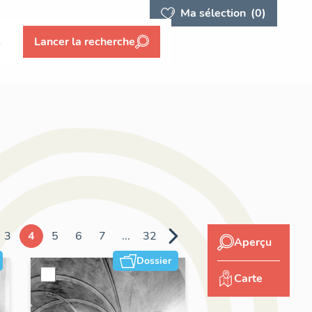
Ma sélection
(0)
s
Lancer la recherche
3
4
5
6
7
...
32
Aperçu
Dossier
Carte