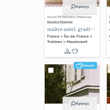
Aperçu
Dossier IM78002601 | Réalisé par
Bussière Roselyne
maître-autel, gradin
d'autel, tabernacle
France
>
Île-de-France
>
Yvelines
>
Maurecourt
Dossier
Aperçu