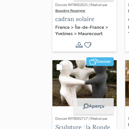
Dossier IM78002631 | Réalisé par
Bussière Roselyne
cadran solaire
France
>
Île-de-France
>
Yvelines
>
Maurecourt
Dossier
Aperçu
Dossier IM78002717 | Réalisé par
Sculpture : la Ronde