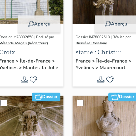
Aperçu
Aperçu
Dossier IM78002658 | Réalisé par
Dossier IM78002610 | Réalisé par
Mélandri Magali (Rédacteur)
Bussière Roselyne
Croix
statue : Christ
glorieux
France
>
Île-de-France
>
France
>
Île-de-France
>
Yvelines
>
Mantes-la-Jolie
Yvelines
>
Maurecourt
Dossier
Dossier