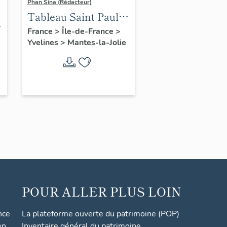
Phan Sina (Rédacteur)
Tableau Saint Paul à
Athènes
France
>
Île-de-France
>
Yvelines
>
Mantes-la-Jolie
POUR ALLER PLUS LOIN
nce
La plateforme ouverte du patrimoine (POP)
en
Inventaire général du patrimoine