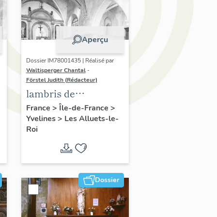
Aperçu
Dossier IM78001435 | Réalisé par
Waltisperger Chantal
-
Förstel Judith (Rédacteur)
lambris de
revêtement
France
>
Île-de-France
>
Yvelines
>
Les Alluets-le-
Roi
Dossier