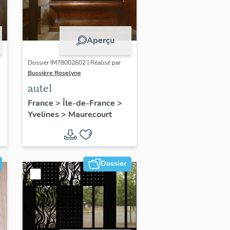
Aperçu
Dossier IM78002602 | Réalisé par
Bussière Roselyne
autel
France
>
Île-de-France
>
Yvelines
>
Maurecourt
Dossier