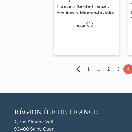
France
>
Île-de-France
>
Yvelines
>
Mantes-la-Jolie
1
...
2
3
4
RÉGION
ÎLE-DE-FRANCE
2, rue Simone Veil
93400 Saint-Ouen