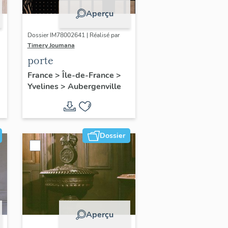
Aperçu
Dossier IM78002641 | Réalisé par
Timery Joumana
porte
France
>
Île-de-France
>
Yvelines
>
Aubergenville
Dossier
Aperçu