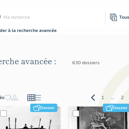
Tou
der à la recherche avancée
herche avancée :
630 dossiers
hés
1
...
2
Dossier
Dossier