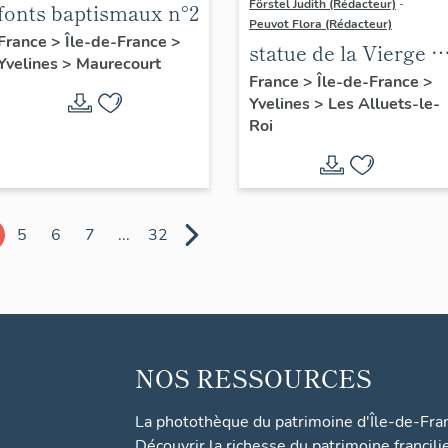
Förstel Judith (Rédacteur)
-
fonts baptismaux n°2
Peuvot Flora (Rédacteur)
France
>
Île-de-France
>
statue de la Vierge à
Yvelines
>
Maurecourt
l'Enfant, calcaire,
France
>
Île-de-France
>
Yvelines
>
Les Alluets-le-
XIVe siècle
Roi
5
6
7
...
32
NOS RESSOURCES
La photothèque du patrimoine d'Île-de-Fra
Découvrir la richesse du patrimoine francili