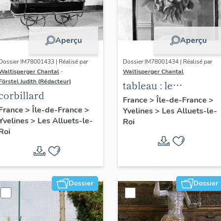
Aperçu
Aperçu
Dossier IM78001433 | Réalisé par
Dossier IM78001434 | Réalisé par
Waltisperger Chantal
-
Waltisperger Chantal
Förstel Judith (Rédacteur)
tableau : le
corbillard
ravissement de saint
France
>
Île-de-France
>
France
>
Île-de-France
>
Yvelines
>
Les Alluets-le-
Paul
Yvelines
>
Les Alluets-le-
Roi
Roi
Dossier
Dossier