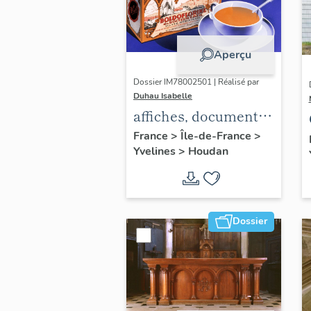
Aperçu
Dossier IM78002501 | Réalisé par
Duhau Isabelle
affiches, documents
publicitaires divers
France
>
Île-de-France
>
Yvelines
>
Houdan
et emballages pour
les tisanes
Boldoflorine,
Calmiflorine et
Dossier
Saliflorine