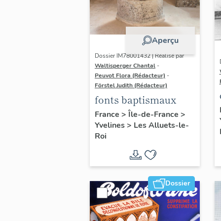
Aperçu
Dossier IM78001432 | Réalisé par
Waltisperger Chantal
-
Peuvot Flora (Rédacteur)
-
Förstel Judith (Rédacteur)
fonts baptismaux
France
>
Île-de-France
>
Yvelines
>
Les Alluets-le-
Roi
Dossier