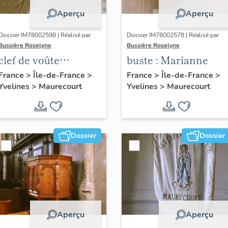
Aperçu
Aperçu
Dossier IM78002598 | Réalisé par
Dossier IM78002578 | Réalisé par
Bussière Roselyne
Bussière Roselyne
clef de voûte
buste : Marianne
pendante : Vierge à
France
>
Île-de-France
>
France
>
Île-de-France
>
Yvelines
>
Maurecourt
Yvelines
>
Maurecourt
l'Enfant
Dossier
Dossier
Aperçu
Aperçu