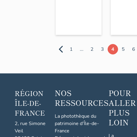
1
...
2
3
4
5
6
NOS
POUR
RÉGION
RESSOURCES
ALLER
ÎLE-DE-
PLUS
FRANCE
La photothèque du
LOIN
2, rue Simone
patrimoine d'Île-de-
Veil
France
La