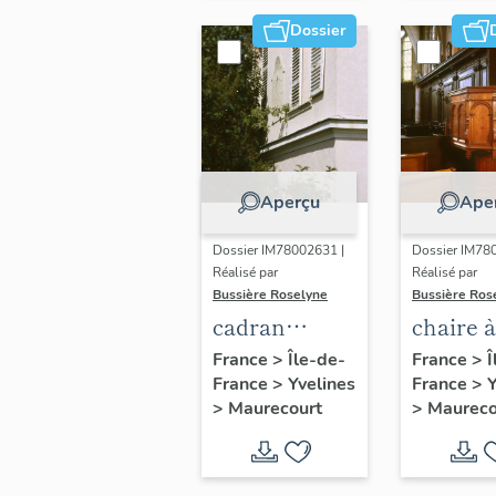
Dossier
Aperçu
Ape
Dossier IM78002631 |
Dossier IM78
Réalisé par
Réalisé par
Bussière Roselyne
Bussière Ros
cadran
chaire à
solaire
prêcher
France
>
Île-de-
France
>
Î
France
>
Yvelines
France
>
Y
>
Maurecourt
>
Maureco