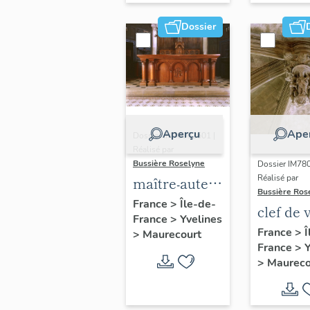
Calmiflorine
Dossier
et Saliflorine
Aperçu
Ape
Dossier IM78002601 |
Réalisé par
Bussière Roselyne
Dossier IM78
Réalisé par
maître-autel,
Bussière Ros
gradin
France
>
Île-de-
clef de 
France
>
Yvelines
d'autel,
pendant
France
>
Î
>
Maurecourt
tabernacle
France
>
Y
Vierge 
>
Maureco
l'Enfant