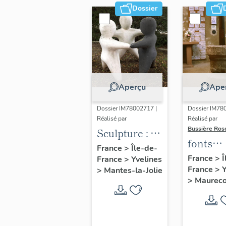
Dossier
Aperçu
Ape
Dossier IM78002717 |
Dossier IM78
Réalisé par
Réalisé par
Bussière Ros
Sculpture : la
fonts
Ronde
France
>
Île-de-
baptis
France
>
Î
France
>
Yvelines
France
>
Y
n°2
>
Mantes-la-Jolie
>
Maureco