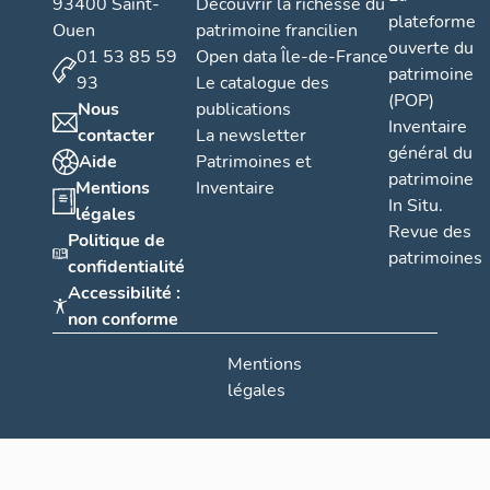
93400 Saint-
Découvrir la richesse du
plateforme
Ouen
patrimoine francilien
ouverte du
01 53 85 59
Open data Île-de-France
patrimoine
93
Le catalogue des
(POP)
Nous
publications
Inventaire
contacter
La newsletter
général du
Aide
Patrimoines et
patrimoine
Mentions
Inventaire
In Situ.
légales
Revue des
Politique de
patrimoines
confidentialité
Accessibilité :
non conforme
Mentions
légales