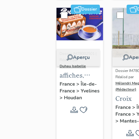
Dossier
Dossier IM78002501 |
Aperçu
Ape
Réalisé par
Duhau Isabelle
Dossier IM78
affiches,
Réalisé par
documents
Mélandri Mag
France
>
Île-de-
(Rédacteur)
France
>
Yvelines
publicitaires
Croix
>
Houdan
divers et
France
>
Î
emballages
France
>
Y
pour les
>
Mantes-l
tisanes
Boldoflorine,