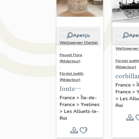
Dossier IM78001432 |
Aperçu
Ape
Dossier IM78
Réalisé par
Réalisé par
Waltisperger Chantal
Waltisperger
-
-
Peuvot Flora
Förstel Judit
(Rédacteur)
(Rédacteur)
-
Förstel Judith
corbilla
(Rédacteur)
France
>
Î
fonts
France
>
Y
baptismaux
France
>
Île-de-
>
Les Allu
France
>
Yvelines
Roi
>
Les Alluets-le-
Roi