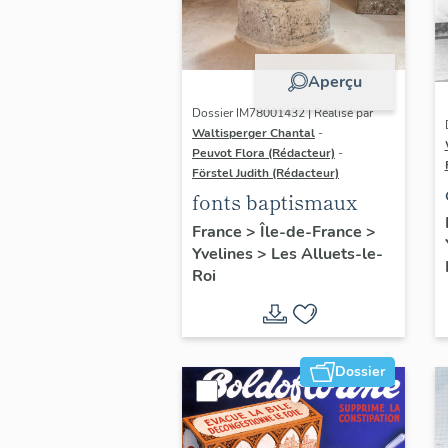
Aperçu
Dossier IM78001432 | Réalisé par
Waltisperger Chantal
-
Peuvot Flora (Rédacteur)
-
Förstel Judith (Rédacteur)
fonts baptismaux
France
>
Île-de-France
>
Yvelines
>
Les Alluets-le-
Roi
Dossier