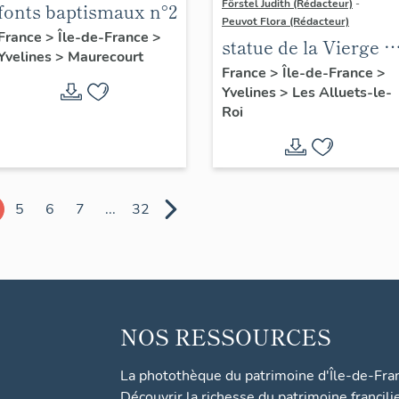
Förstel Judith (Rédacteur)
-
fonts baptismaux n°2
Peuvot Flora (Rédacteur)
France
>
Île-de-France
>
statue de la Vierge à
Yvelines
>
Maurecourt
l'Enfant, calcaire,
France
>
Île-de-France
>
Yvelines
>
Les Alluets-le-
XIVe siècle
Roi
5
6
7
...
32
NOS RESSOURCES
La photothèque du patrimoine d'Île-de-Fra
Découvrir la richesse du patrimoine francili