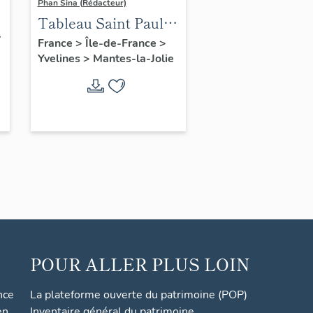
Phan Sina (Rédacteur)
Tableau Saint Paul à
Athènes
France
>
Île-de-France
>
Yvelines
>
Mantes-la-Jolie
POUR ALLER PLUS LOIN
nce
La plateforme ouverte du patrimoine (POP)
en
Inventaire général du patrimoine