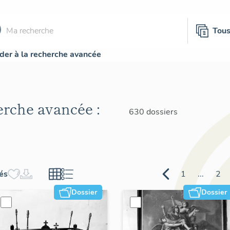
Tou
der à la recherche avancée
herche avancée :
630 dossiers
hés
1
...
2
Dossier
Dossier