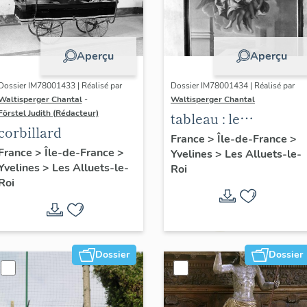
Aperçu
Aperçu
Dossier IM78001433 | Réalisé par
Dossier IM78001434 | Réalisé par
Waltisperger Chantal
-
Waltisperger Chantal
Förstel Judith (Rédacteur)
tableau : le
corbillard
ravissement de saint
France
>
Île-de-France
>
France
>
Île-de-France
>
Yvelines
>
Les Alluets-le-
Paul
Yvelines
>
Les Alluets-le-
Roi
Roi
Dossier
Dossier