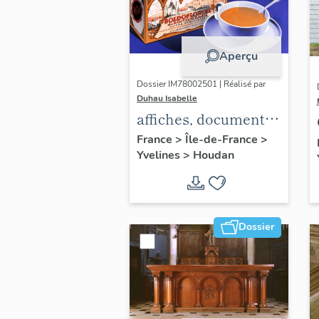
Aperçu
Dossier IM78002501 | Réalisé par
Duhau Isabelle
affiches, documents
publicitaires divers
France
>
Île-de-France
>
Yvelines
>
Houdan
et emballages pour
les tisanes
Boldoflorine,
Calmiflorine et
Dossier
Saliflorine