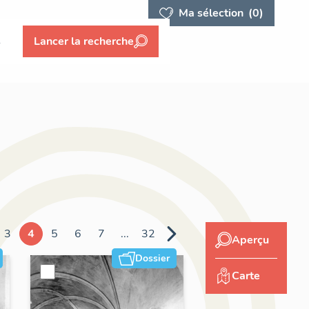
Ma sélection
(0)
s
Lancer la recherche
3
4
5
6
7
...
32
Aperçu
Dossier
Carte