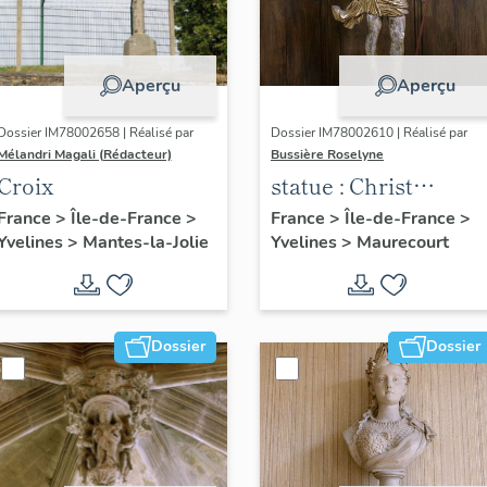
Aperçu
Aperçu
Dossier IM78002658 | Réalisé par
Dossier IM78002610 | Réalisé par
Mélandri Magali (Rédacteur)
Bussière Roselyne
Croix
statue : Christ
glorieux
France
>
Île-de-France
>
France
>
Île-de-France
>
Yvelines
>
Mantes-la-Jolie
Yvelines
>
Maurecourt
Dossier
Dossier