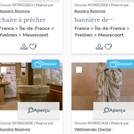
Dossier IM78002603 | Réalisé par
Dossier IM78002608 | Réalisé par
Bussière Roselyne
Bussière Roselyne
chaire à prêcher
bannière de
procession de la
France
>
Île-de-France
>
France
>
Île-de-France
>
Yvelines
>
Maurecourt
Yvelines
>
Maurecourt
congrégation des
Enfants de Marie
Dossier
Dossier
Aperçu
Aperçu
Dossier IM78002606 | Réalisé par
Dossier IM78001426 | Réalisé par
Bussière Roselyne
Waltisperger Chantal
-