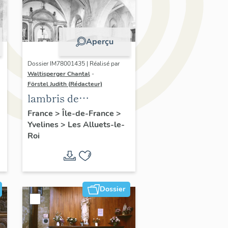
Aperçu
Dossier IM78001435 | Réalisé par
Waltisperger Chantal
-
Förstel Judith (Rédacteur)
lambris de
revêtement
France
>
Île-de-France
>
Yvelines
>
Les Alluets-le-
Roi
Dossier