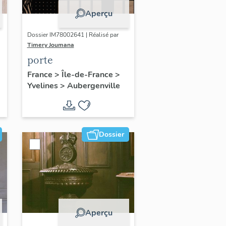
Aperçu
Dossier IM78002641 | Réalisé par
Timery Joumana
porte
France
>
Île-de-France
>
Yvelines
>
Aubergenville
Dossier
Aperçu