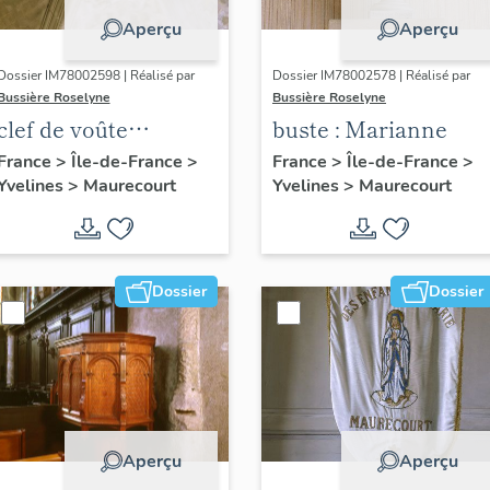
Aperçu
Aperçu
Dossier IM78002598 | Réalisé par
Dossier IM78002578 | Réalisé par
Bussière Roselyne
Bussière Roselyne
clef de voûte
buste : Marianne
pendante : Vierge à
France
>
Île-de-France
>
France
>
Île-de-France
>
Yvelines
>
Maurecourt
Yvelines
>
Maurecourt
l'Enfant
Dossier
Dossier
Aperçu
Aperçu