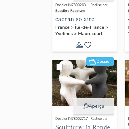
Dossier IM78002631 | Réalisé par
Bussière Roselyne
cadran solaire
France
>
Île-de-France
>
Yvelines
>
Maurecourt
Dossier
Aperçu
Dossier IM78002717 | Réalisé par
Sculpture : la Ronde