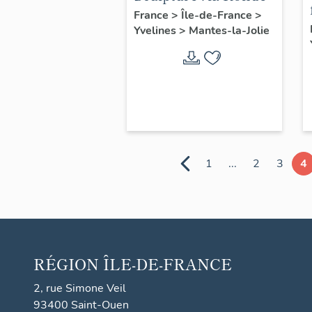
France
>
Île-de-France
>
Yvelines
>
Mantes-la-Jolie
1
...
2
3
4
RÉGION
ÎLE-DE-FRANCE
2, rue Simone Veil
93400 Saint-Ouen