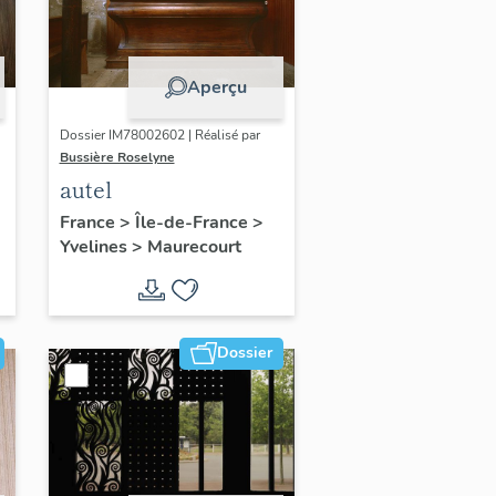
Aperçu
Dossier IM78002602 | Réalisé par
Bussière Roselyne
autel
France
>
Île-de-France
>
Yvelines
>
Maurecourt
Dossier