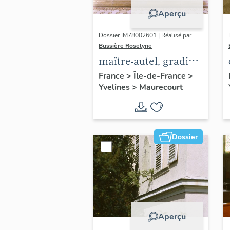
Aperçu
Dossier IM78002601 | Réalisé par
Bussière Roselyne
maître-autel, gradin
d'autel, tabernacle
France
>
Île-de-France
>
Yvelines
>
Maurecourt
Dossier
Aperçu