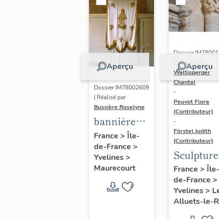
Dossier IM7800
| Réalisé par
Aperçu
Aperçu
Waltisperger
Chantal
Dossier IM78002609
-
| Réalisé par
Peuvot Flora
Bussière Roselyne
(Contributeur)
bannière
-
Förstel Judith
de
France
>
Île-
(Contributeur)
de-France
>
procession
Sculpture
Yvelines
>
:
architect
Maurecourt
France
>
Île
Immaculée
de-France
>
de la
Conception
Yvelines
>
L
chapelle
Alluets-le-R
sud