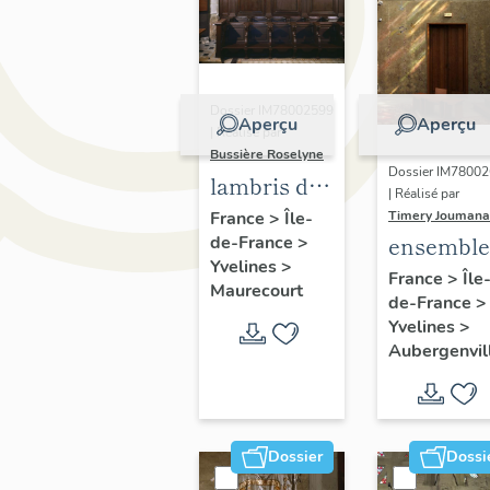
Dossier IM78002599
Aperçu
Aperçu
| Réalisé par
Bussière Roselyne
Dossier IM7800
lambris de
| Réalisé par
demi-
Timery Joumana
France
>
Île-
ensemble
de-France
>
revêtement,
Yvelines
>
de
ensemble
France
>
Île
Maurecourt
de-France
>
peintures
de 33
Yvelines
>
monumen
stalles
Aubergenvil
Dossier
Dossi