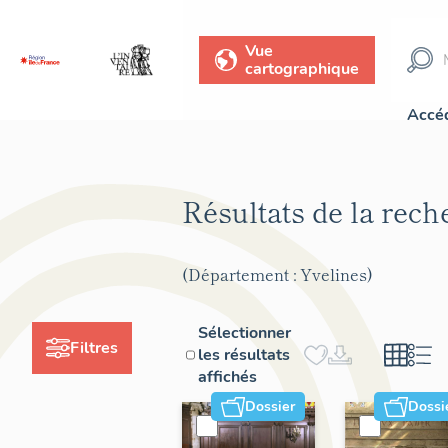
Vue
cartographique
Accéd
Résultats de la rec
(Département : Yvelines)
Sélectionner
Filtres
les résultats
affichés
Dossier
Dossi