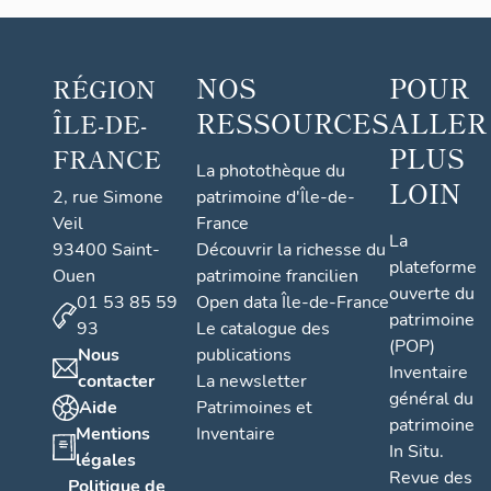
NOS
POUR
RÉGION
RESSOURCES
ALLER
ÎLE-DE-
PLUS
FRANCE
La photothèque du
LOIN
2, rue Simone
patrimoine d'Île-de-
Veil
France
La
93400 Saint-
Découvrir la richesse du
plateforme
Ouen
patrimoine francilien
ouverte du
01 53 85 59
Open data Île-de-France
patrimoine
93
Le catalogue des
(POP)
Nous
publications
Inventaire
contacter
La newsletter
général du
Aide
Patrimoines et
patrimoine
Mentions
Inventaire
In Situ.
légales
Revue des
Politique de