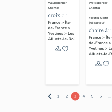
Waltisperger
Waltisperger
Chantal
Chantal
-
croix :
Förstel Judith
Christ en
France
>
Île-
(Rédacteur)
de-France
>
croix
chaire à
Yvelines
>
Les
prêcher
France
>
Île
Alluets-le-Roi
de-France
>
Yvelines
>
L
Alluets-le-R
1
2
3
4
5
6
...