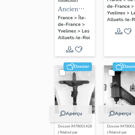
(Rédacteur)
de-France
>
Louis,
Ancien
Yvelines
>
L
Vierge à
maître-
France
>
Île-
Alluets-le-R
l'Enfant,
de-France
>
autel
Yvelines
>
Les
dite Notre
Alluets-le-Roi
Dame du
trésor
(baies 6 e
9)
Dossier
Dossi
Aperçu
Aperçu
Dossier IM78001428
Dossier IM7800
| Réalisé par
| Réalisé par