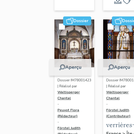
Dossier
Dossi
Aperçu
Aperçu
Dossier IM78001423
Dossier IM7800
| Réalisé par
| Réalisé par
Waltisperger
Waltisperger
Chantal
Chantal
-
-
Peuvot Flora
Förstel Judith
(Rédacteur)
(Contributeur)
-
verrières
Förstel Judith
(2) : saint
France
>
Île