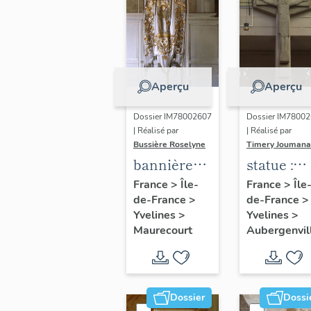
Aperçu
Aperçu
Dossier IM78002607
Dossier IM7800
| Réalisé par
| Réalisé par
Bussière Roselyne
Timery Joumana
bannière
statue :
de
Christ en
France
>
Île-
France
>
Île
de-France
>
de-France
>
procession
croix
Yvelines
>
Yvelines
>
: Jeanne
Maurecourt
Aubergenvil
d'Arc
Dossier
Dossi