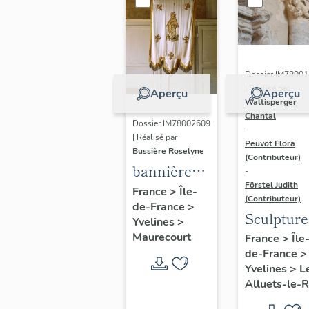
Dossier IM7800
| Réalisé par
Aperçu
Aperçu
Waltisperger
Chantal
Dossier IM78002609
-
| Réalisé par
Peuvot Flora
Bussière Roselyne
(Contributeur)
bannière
-
Förstel Judith
de
France
>
Île-
(Contributeur)
de-France
>
procession
Sculpture
Yvelines
>
:
architect
Maurecourt
France
>
Île
Immaculée
de-France
>
de la
Conception
Yvelines
>
L
chapelle
Alluets-le-R
sud