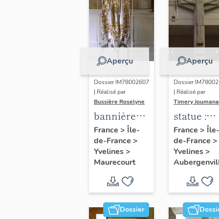
Aperçu
Aperçu
Dossier IM78002607
Dossier IM7800
| Réalisé par
| Réalisé par
Bussière Roselyne
Timery Joumana
bannière
statue :
de
Christ en
France
>
Île-
France
>
Île
de-France
>
de-France
>
procession
croix
Yvelines
>
Yvelines
>
: Jeanne
Maurecourt
Aubergenvil
d'Arc
Dossier
Dossi