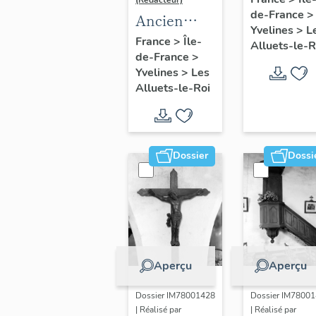
(Rédacteur)
de-France
>
Louis,
Ancien
Yvelines
>
L
Vierge à
maître-
France
>
Île-
Alluets-le-R
l'Enfant,
de-France
>
autel
Yvelines
>
Les
dite Notre
Alluets-le-Roi
Dame du
trésor
(baies 6 e
9)
Dossier
Dossi
Aperçu
Aperçu
Dossier IM78001428
Dossier IM7800
| Réalisé par
| Réalisé par