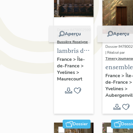
Dossier IM78002599
Aperçu
Aperçu
| Réalisé par
Bussière Roselyne
Dossier IM7800
lambris de
| Réalisé par
demi-
Timery Joumana
France
>
Île-
ensemble
de-France
>
revêtement,
Yvelines
>
de
ensemble
France
>
Île
Maurecourt
de-France
>
peintures
de 33
Yvelines
>
monumen
stalles
Aubergenvil
Dossier
Dossi