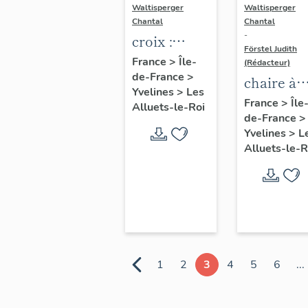
Waltisperger
Waltisperger
Chantal
Chantal
-
croix :
Förstel Judith
Christ en
France
>
Île-
(Rédacteur)
de-France
>
croix
chaire à
Yvelines
>
Les
prêcher
France
>
Île
Alluets-le-Roi
de-France
>
Yvelines
>
L
Alluets-le-R
1
2
3
4
5
6
...