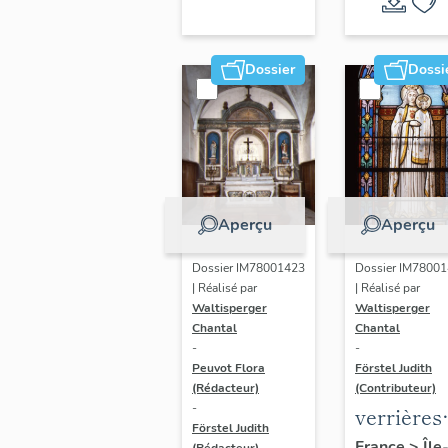
Dossier
Dossi
Aperçu
Aperçu
Dossier IM78001423
Dossier IM7800
| Réalisé par
| Réalisé par
Waltisperger
Waltisperger
Chantal
Chantal
-
-
Peuvot Flora
Förstel Judith
(Rédacteur)
(Contributeur)
-
verrières
Förstel Judith
(2) : saint
France
>
Île