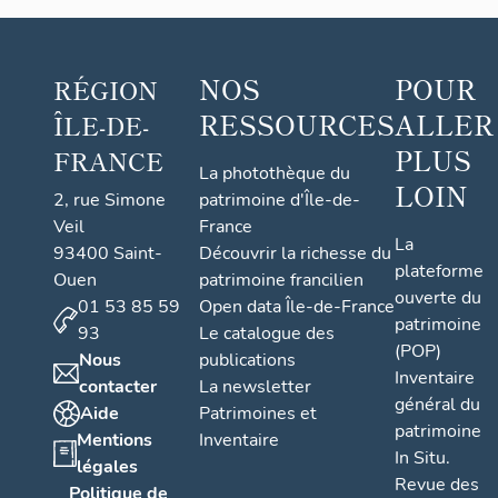
NOS
POUR
RÉGION
RESSOURCES
ALLER
ÎLE-DE-
PLUS
FRANCE
La photothèque du
LOIN
2, rue Simone
patrimoine d'Île-de-
Veil
France
La
93400 Saint-
Découvrir la richesse du
plateforme
Ouen
patrimoine francilien
ouverte du
01 53 85 59
Open data Île-de-France
patrimoine
93
Le catalogue des
(POP)
Nous
publications
Inventaire
contacter
La newsletter
général du
Aide
Patrimoines et
patrimoine
Mentions
Inventaire
In Situ.
légales
Revue des
Politique de