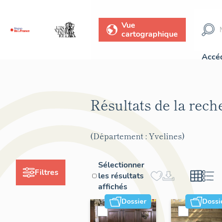
Vue
cartographique
Accéd
Résultats de la rec
(Département : Yvelines)
Sélectionner
Filtres
les résultats
affichés
Dossier
Dossi