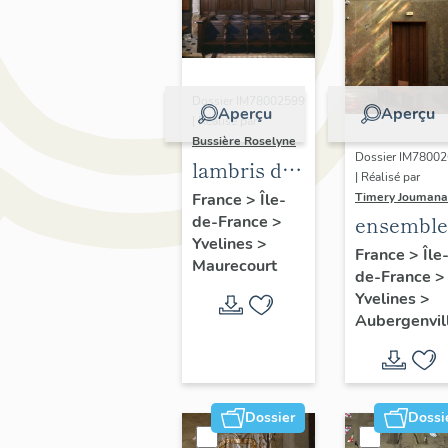
Dossier IM78002599
Aperçu
Aperçu
| Réalisé par
Bussière Roselyne
Dossier IM7800
lambris de
| Réalisé par
demi-
Timery Joumana
France
>
Île-
ensemble
de-France
>
revêtement,
Yvelines
>
de
ensemble
France
>
Île
Maurecourt
de-France
>
peintures
de 33
Yvelines
>
monumen
stalles
Aubergenvil
Dossier
Dossi