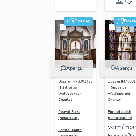
Dossier
Dossi
Aperçu
Aperçu
Dossier IM78001423
Dossier IM7800
| Réalisé par
| Réalisé par
Waltisperger
Waltisperger
Chantal
Chantal
-
-
Peuvot Flora
Förstel Judith
(Rédacteur)
(Contributeur)
-
verrières
Förstel Judith
(2) : saint
France
>
Île