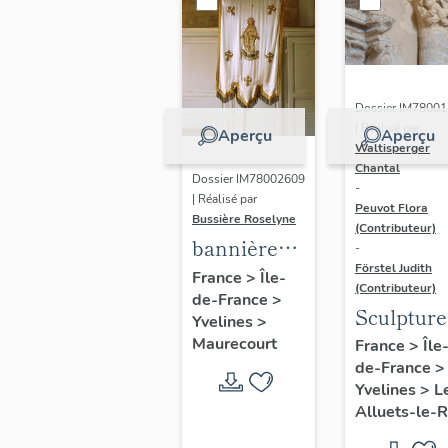
Dossier IM7800
| Réalisé par
Aperçu
Aperçu
Waltisperger
Chantal
Dossier IM78002609
-
| Réalisé par
Peuvot Flora
Bussière Roselyne
(Contributeur)
bannière
-
Förstel Judith
de
France
>
Île-
(Contributeur)
de-France
>
procession
Sculpture
Yvelines
>
:
architect
Maurecourt
France
>
Île
Immaculée
de-France
>
de la
Conception
Yvelines
>
L
chapelle
Alluets-le-R
sud