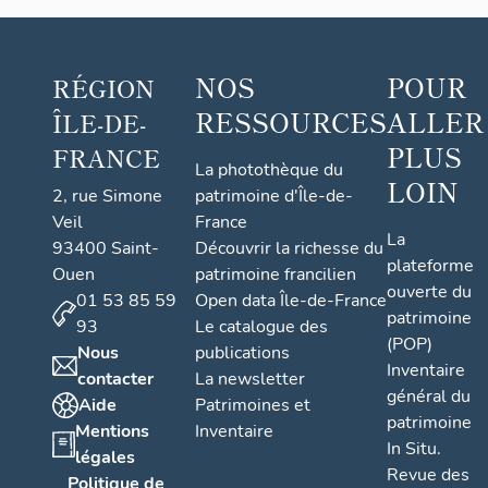
NOS
POUR
RÉGION
RESSOURCES
ALLER
ÎLE-DE-
PLUS
FRANCE
La photothèque du
LOIN
2, rue Simone
patrimoine d'Île-de-
Veil
France
La
93400 Saint-
Découvrir la richesse du
plateforme
Ouen
patrimoine francilien
ouverte du
01 53 85 59
Open data Île-de-France
patrimoine
93
Le catalogue des
(POP)
Nous
publications
Inventaire
contacter
La newsletter
général du
Aide
Patrimoines et
patrimoine
Mentions
Inventaire
In Situ.
légales
Revue des
Politique de