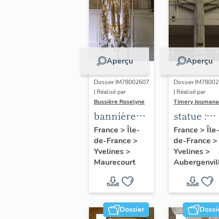
Aperçu
Aperçu
Dossier IM78002607
Dossier IM7800
| Réalisé par
| Réalisé par
Bussière Roselyne
Timery Joumana
bannière
statue :
de
Christ en
France
>
Île-
France
>
Île
de-France
>
de-France
>
procession
croix
Yvelines
>
Yvelines
>
: Jeanne
Maurecourt
Aubergenvil
d'Arc
Dossier
Dossi