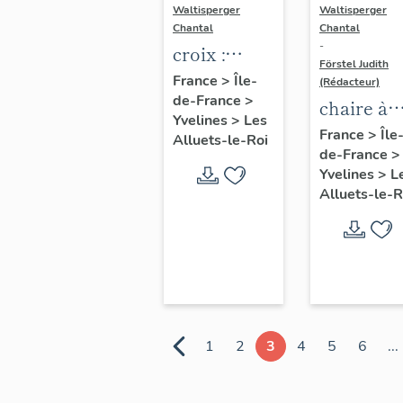
Waltisperger
Waltisperger
Chantal
Chantal
-
croix :
Förstel Judith
Christ en
France
>
Île-
(Rédacteur)
de-France
>
croix
chaire à
Yvelines
>
Les
prêcher
France
>
Île
Alluets-le-Roi
de-France
>
Yvelines
>
L
Alluets-le-R
1
2
3
4
5
6
...