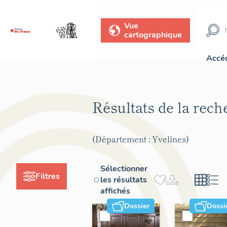
Vue
cartographique
Accéd
Résultats de la rec
(Département : Yvelines)
Sélectionner
Filtres
les résultats
affichés
Dossier
Dossi