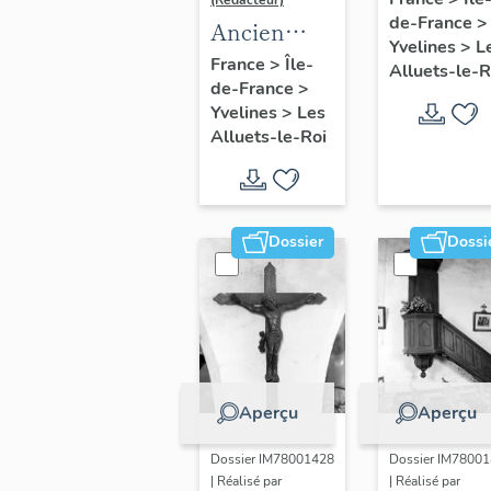
(Rédacteur)
de-France
>
Louis,
Ancien
Yvelines
>
L
Vierge à
maître-
France
>
Île-
Alluets-le-R
l'Enfant,
de-France
>
autel
Yvelines
>
Les
dite Notre
Alluets-le-Roi
Dame du
trésor
(baies 6 e
9)
Dossier
Dossi
Aperçu
Aperçu
Dossier IM78001428
Dossier IM7800
| Réalisé par
| Réalisé par