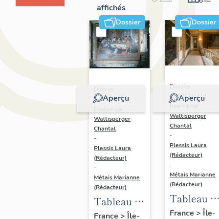
affichés
Dossier
Dossier
Dossier
Dossier
IM78000371 |
Aperçu
Aperçu
IM78000370 |
Réalisé par
Réalisé par
Waltisperger
Waltisperger
Chantal
Chantal
-
-
Plessis Laura
Plessis Laura
(Rédacteur)
(Rédacteur)
-
-
Métais Marianne
Métais Marianne
(Rédacteur)
(Rédacteur)
Tableau :
Tableau :
command
France
>
Île-
banquet
France
>
Île-