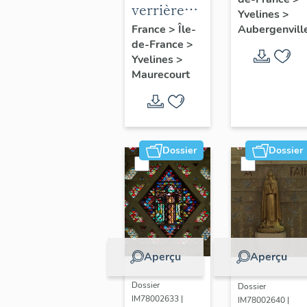
peintures
verrières
Yvelines
>
monument
(7)
Aubergenvill
France
>
Île-
de-France
>
Yvelines
>
Maurecourt
Dossier
Dossier
Aperçu
Aperçu
Dossier
Dossier
IM78002633 |
IM78002640 |