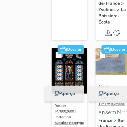
de-France
>
Olympe
Yvelines
>
La
Hériot (2)
Boissière-
École
Dossier
Dossier
Dossier
IM78002639 |
Aperçu
Aperçu
Réalisé par
Timery Joumana
Dossier
ensemble
IM78002600 |
Réalisé par
de cinq
France
>
Île-
Bussière Roselyne
de-France
>