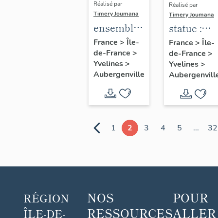
Réalisé par
Réalisé par
Timery Joumana
Timery Joumana
ensemble
statue :
de 10
Sainte-
France
>
Île-
France
>
Île-
de-France
>
verrières
de-France
>
Thérèse
Yvelines
>
Yvelines
>
de l'Enfan
Aubergenville
Aubergenvill
Jésus
1
2
3
4
5
...
32
NOS
POUR
RÉGION
RESSOURCES
ALLER
ÎLE-DE-