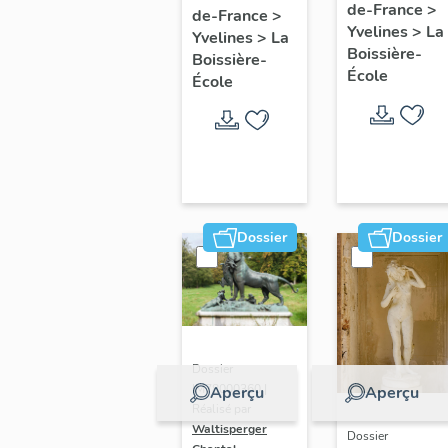
de-France
>
Olympe
de-France
>
avec la
Yvelines
>
La
Yvelines
>
La
Hériot (1)
famille
Boissière-
Boissière-
Hériot,
École
École
style Louis
XIII
Dossier
Dossier
Dossier
IM78000360 |
Aperçu
Aperçu
Réalisé par
Waltisperger
Dossier