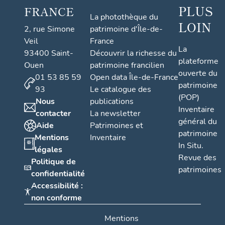
PLUS
FRANCE
La photothèque du
LOIN
2, rue Simone
patrimoine d'Île-de-
Veil
France
La
93400 Saint-
Découvrir la richesse du
plateforme
Ouen
patrimoine francilien
ouverte du
01 53 85 59
Open data Île-de-France
patrimoine
93
Le catalogue des
(POP)
Nous
publications
Inventaire
contacter
La newsletter
général du
Aide
Patrimoines et
patrimoine
Mentions
Inventaire
In Situ.
légales
Revue des
Politique de
patrimoines
confidentialité
Accessibilité :
non conforme
Mentions