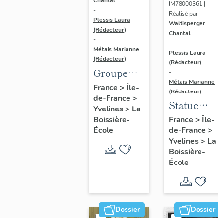
Chantal
IM78000361 |
-
Réalisé par
Plessis Laura
Waltisperger
(Rédacteur)
Chantal
-
-
Métais Marianne
Plessis Laura
(Rédacteur)
(Rédacteur)
Groupe
-
Métais Marianne
sculpté :
France
>
Île-
(Rédacteur)
de-France
>
Lionne
Statue
Yvelines
>
La
rapportant
(grandeur
Boissière-
France
>
Île-
un
École
de-France
>
nature) :
sanglier à
Yvelines
>
La
nymphe
Boissière-
ses
École
lionceaux
Dossier
Dossier