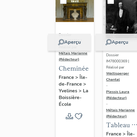
Dossier
IM78002721 |
Aperçu
Aperçu
Réalisé par
Métais Marianne
Dossier
(Rédacteur)
IM78000369 |
Cheminée
Réalisé par
Waltisperger
France
>
Île-
Chantal
de-France
>
-
Yvelines
>
La
Plessis Laura
Boissière-
(Rédacteur)
École
-
Métais Marianne
(Rédacteur)
Tableau :
command
France
>
Île-