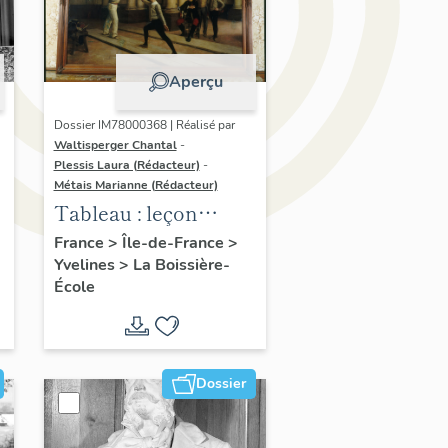
Aperçu
Dossier IM78000368 | Réalisé par
Waltisperger Chantal
-
Plessis Laura (Rédacteur)
-
Métais Marianne (Rédacteur)
Tableau : leçon
d'escrime
France
>
Île-de-France
>
Yvelines
>
La Boissière-
École
Dossier