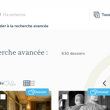
Tou
der à la recherche avancée
herche avancée :
630 dossiers
hés
Dossier
Dossier