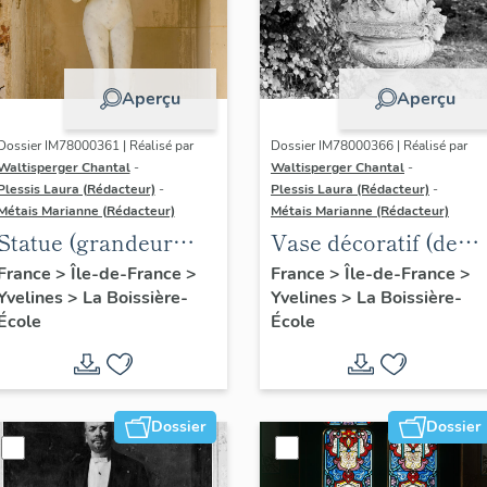
Aperçu
Aperçu
Dossier IM78000361 | Réalisé par
Dossier IM78000366 | Réalisé par
Waltisperger Chantal
-
Waltisperger Chantal
-
Plessis Laura (Rédacteur)
-
Plessis Laura (Rédacteur)
-
Métais Marianne (Rédacteur)
Métais Marianne (Rédacteur)
Statue (grandeur
Vase décoratif (de
nature) : nymphe
jardin)
France
>
Île-de-France
>
France
>
Île-de-France
>
Yvelines
>
La Boissière-
Yvelines
>
La Boissière-
École
École
Dossier
Dossier