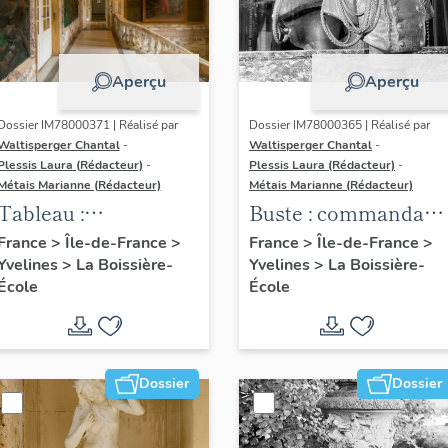
Aperçu
Aperçu
Dossier IM78000371 | Réalisé par
Dossier IM78000365 | Réalisé par
Waltisperger Chantal
-
Waltisperger Chantal
-
Plessis Laura (Rédacteur)
-
Plessis Laura (Rédacteur)
-
Métais Marianne (Rédacteur)
Métais Marianne (Rédacteur)
Tableau :
Buste : commandant
commandant
Olympe Hériot (2)
France
>
Île-de-France
>
France
>
Île-de-France
>
Yvelines
>
La Boissière-
Yvelines
>
La Boissière-
Olympe Hériot (1)
École
École
Dossier
Dossier