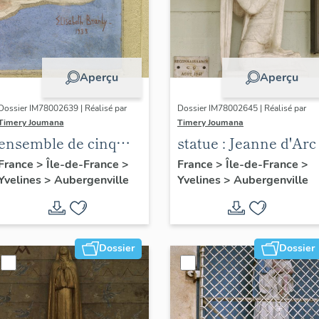
Aperçu
Aperçu
Dossier IM78002639 | Réalisé par
Dossier IM78002645 | Réalisé par
Timery Joumana
Timery Joumana
ensemble de cinq
statue : Jeanne d'Arc
peintures
France
>
Île-de-France
>
France
>
Île-de-France
>
Yvelines
>
Aubergenville
Yvelines
>
Aubergenville
monumentales
Dossier
Dossier