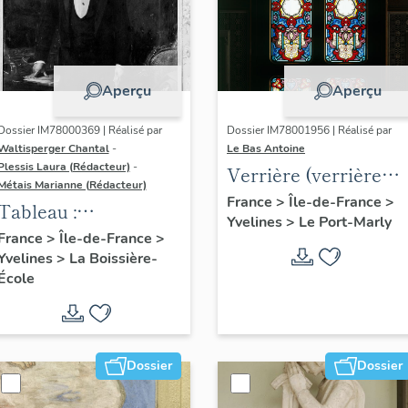
Aperçu
Aperçu
Dossier IM78000369 | Réalisé par
Dossier IM78001956 | Réalisé par
Waltisperger Chantal
-
Le Bas Antoine
Plessis Laura (Rédacteur)
-
Verrière (verrière
Métais Marianne (Rédacteur)
décorative)
France
>
Île-de-France
>
Tableau :
Yvelines
>
Le Port-Marly
commandant
France
>
Île-de-France
>
Yvelines
>
La Boissière-
Olympe Hériot (2)
École
Dossier
Dossier