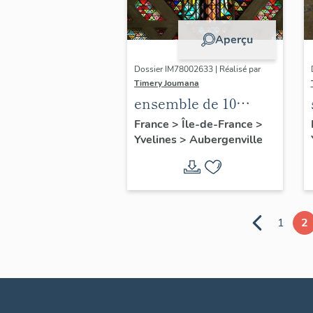
Aperçu
Dossier IM78002633 | Réalisé par
Timery Joumana
ensemble de 10
verrières
France
>
Île-de-France
>
Yvelines
>
Aubergenville
1
2