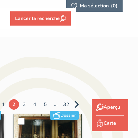
Ma sélection
(0)
s
Lancer la recherche
1
2
3
4
5
...
32
Aperçu
Dossier
Carte