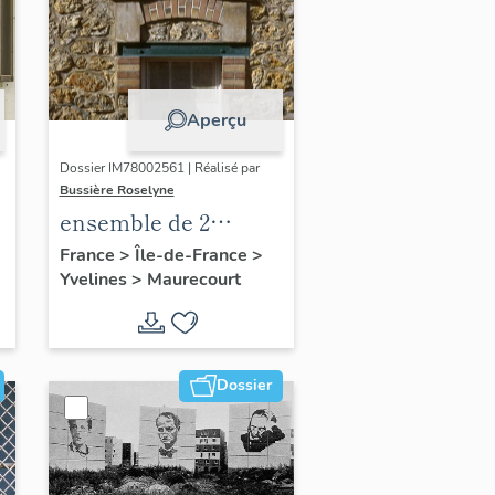
Aperçu
Dossier IM78002561 | Réalisé par
Bussière Roselyne
ensemble de 2
plaques
France
>
Île-de-France
>
Yvelines
>
Maurecourt
commémoratives
des instituteurs de
Seine et Oise
Dossier