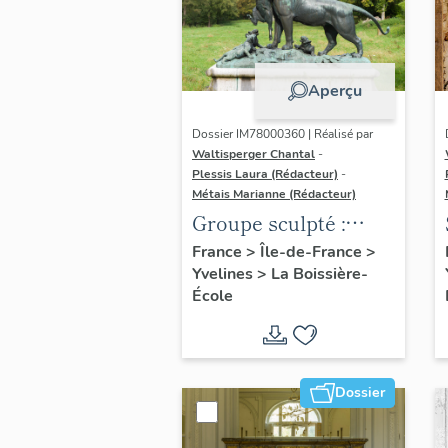
Aperçu
Dossier IM78000360 | Réalisé par
Waltisperger Chantal
-
Plessis Laura (Rédacteur)
-
Métais Marianne (Rédacteur)
Groupe sculpté :
Lionne rapportant
France
>
Île-de-France
>
Yvelines
>
La Boissière-
un sanglier à ses
École
lionceaux
Dossier