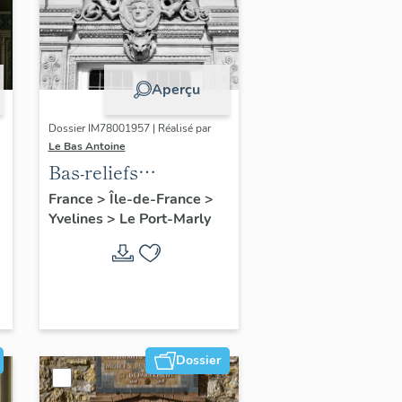
Aperçu
Dossier IM78001957 | Réalisé par
Le Bas Antoine
Bas-reliefs
(médaillon)
France
>
Île-de-France
>
Yvelines
>
Le Port-Marly
Dossier