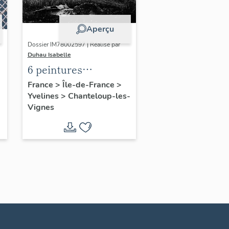
Aperçu
Dossier IM78002597 | Réalisé par
Duhau Isabelle
6 peintures
monumentales : les
France
>
Île-de-France
>
Yvelines
>
Chanteloup-les-
Poètes
Vignes