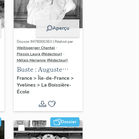
Aperçu
Dossier IM78000363 | Réalisé par
Waltisperger Chantal
-
Plessis Laura (Rédacteur)
-
Métais Marianne (Rédacteur)
Buste : Auguste
Hériot
France
>
Île-de-France
>
Yvelines
>
La Boissière-
École
Dossier