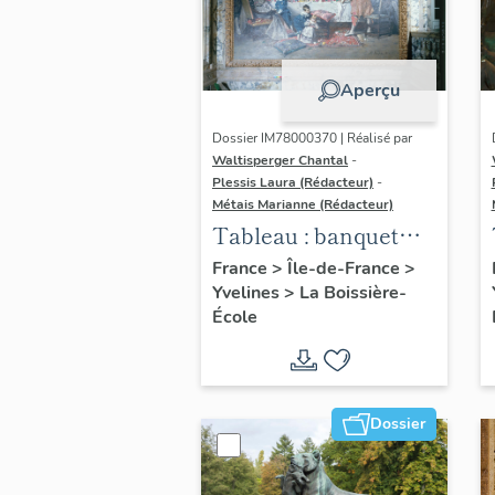
Aperçu
Dossier IM78000370 | Réalisé par
Waltisperger Chantal
-
Plessis Laura (Rédacteur)
-
Métais Marianne (Rédacteur)
Tableau : banquet
avec la famille
France
>
Île-de-France
>
Yvelines
>
La Boissière-
Hériot, style Louis
École
XIII
Dossier