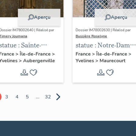
Aperçu
Aperçu
Dossier IM78002640 | Réalisé par
Dossier IM78002630 | Réalisé par
Timery Joumana
Bussière Roselyne
statue : Sainte-
statue : Notre-Dame
Thérèse de l'Enfant
de Bonsecours
France
>
Île-de-France
>
France
>
Île-de-France
>
Yvelines
>
Aubergenville
Yvelines
>
Maurecourt
Jésus
3
4
5
...
32