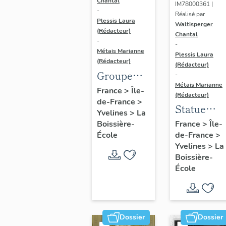
Chantal
IM78000361 |
-
Réalisé par
Plessis Laura
Waltisperger
(Rédacteur)
Chantal
-
-
Métais Marianne
Plessis Laura
(Rédacteur)
(Rédacteur)
Groupe
-
Métais Marianne
sculpté :
France
>
Île-
(Rédacteur)
de-France
>
Lionne
Statue
Yvelines
>
La
rapportant
(grandeur
Boissière-
France
>
Île-
un
École
de-France
>
nature) :
sanglier à
Yvelines
>
La
nymphe
Boissière-
ses
École
lionceaux
Dossier
Dossier