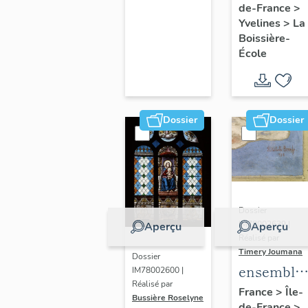
de-France
>
Olympe
Yvelines
>
La
Hériot (2)
Boissière-
École
Dossier
Dossier
Dossier
IM78002639 |
Aperçu
Aperçu
Réalisé par
Timery Joumana
Dossier
ensemble
IM78002600 |
Réalisé par
de cinq
France
>
Île-
Bussière Roselyne
de-France
>