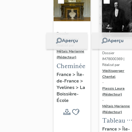
Dossier
IM78002721 |
Aperçu
Aperçu
Réalisé par
Métais Marianne
Dossier
(Rédacteur)
IM78000369 |
Cheminée
Réalisé par
Waltisperger
France
>
Île-
Chantal
de-France
>
-
Yvelines
>
La
Plessis Laura
Boissière-
(Rédacteur)
École
-
Métais Marianne
(Rédacteur)
Tableau :
command
France
>
Île-