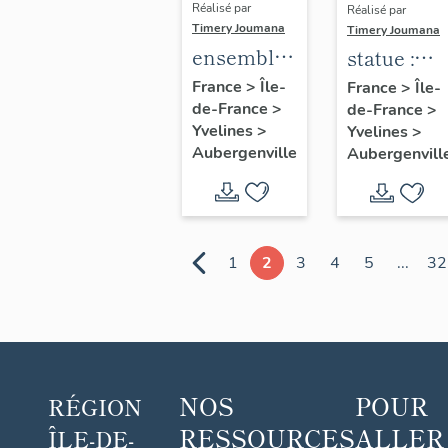
Réalisé par
Réalisé par
Timery Joumana
Timery Joumana
ensemble
statue :
de 10
Sainte-
France
>
Île-
France
>
Île-
de-France
>
verrières
de-France
>
Thérèse
Yvelines
>
Yvelines
>
de l'Enfan
Aubergenville
Aubergenvill
Jésus
1
2
3
4
5
...
32
NOS
POUR
RÉGION
RESSOURCES
ALLER
ÎLE-DE-