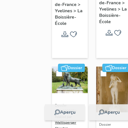
de-France
>
Olympe
de-France
>
avec la
Yvelines
>
La
Yvelines
>
La
Hériot (1)
famille
Boissière-
Boissière-
Hériot,
École
École
style Louis
XIII
Dossier
Dossier
Dossier
IM78000360 |
Aperçu
Aperçu
Réalisé par
Waltisperger
Dossier