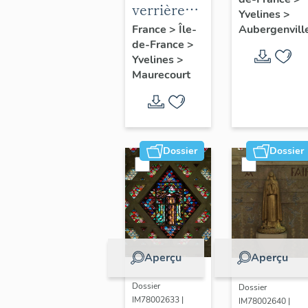
peintures
verrières
Yvelines
>
monument
(7)
Aubergenvill
France
>
Île-
de-France
>
Yvelines
>
Maurecourt
Dossier
Dossier
Aperçu
Aperçu
Dossier
Dossier
IM78002633 |
IM78002640 |