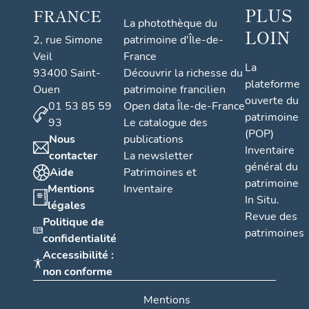
PLUS
FRANCE
La photothèque du
LOIN
2, rue Simone
patrimoine d'Île-de-
Veil
France
La
93400 Saint-
Découvrir la richesse du
plateforme
Ouen
patrimoine francilien
ouverte du
01 53 85 59
Open data Île-de-France
patrimoine
93
Le catalogue des
(POP)
Nous
publications
Inventaire
contacter
La newsletter
général du
Aide
Patrimoines et
patrimoine
Mentions
Inventaire
In Situ.
légales
Revue des
Politique de
patrimoines
confidentialité
Accessibilité :
non conforme
Mentions