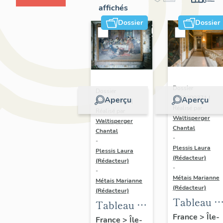
affichés
Dossier
Dossier
Dossier
Dossier
IM78000371 |
Aperçu
Aperçu
IM78000370 |
Réalisé par
Réalisé par
Waltisperger
Waltisperger
Chantal
Chantal
-
-
Plessis Laura
Plessis Laura
(Rédacteur)
(Rédacteur)
-
-
Métais Marianne
Métais Marianne
(Rédacteur)
(Rédacteur)
Tableau :
Tableau :
command
France
>
Île-
banquet
France
>
Île-