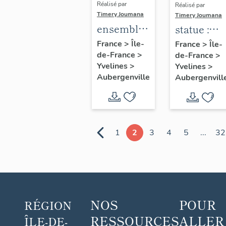
Réalisé par
Réalisé par
Timery Joumana
Timery Joumana
ensemble
statue :
de 10
Sainte-
France
>
Île-
France
>
Île-
de-France
>
verrières
de-France
>
Thérèse
Yvelines
>
Yvelines
>
de l'Enfan
Aubergenville
Aubergenvill
Jésus
1
2
3
4
5
...
32
NOS
POUR
RÉGION
RESSOURCES
ALLER
ÎLE-DE-