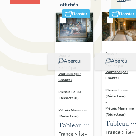
affichés
Dossier
Dossier
Dossier
Dossier
IM78000371 |
Aperçu
Aperçu
IM78000370 |
Réalisé par
Réalisé par
Waltisperger
Waltisperger
Chantal
Chantal
-
-
Plessis Laura
Plessis Laura
(Rédacteur)
(Rédacteur)
-
-
Métais Marianne
Métais Marianne
(Rédacteur)
(Rédacteur)
Tableau :
Tableau :
command
France
>
Île-
banquet
France
>
Île-