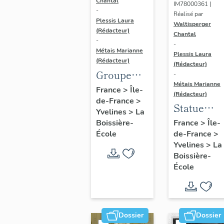
Chantal
IM78000361 |
-
Réalisé par
Plessis Laura
Waltisperger
(Rédacteur)
Chantal
-
-
Métais Marianne
Plessis Laura
(Rédacteur)
(Rédacteur)
Groupe
-
Métais Marianne
sculpté :
France
>
Île-
(Rédacteur)
de-France
>
Lionne
Statue
Yvelines
>
La
rapportant
(grandeur
Boissière-
France
>
Île-
un
École
de-France
>
nature) :
sanglier à
Yvelines
>
La
nymphe
Boissière-
ses
École
lionceaux
Dossier
Dossier