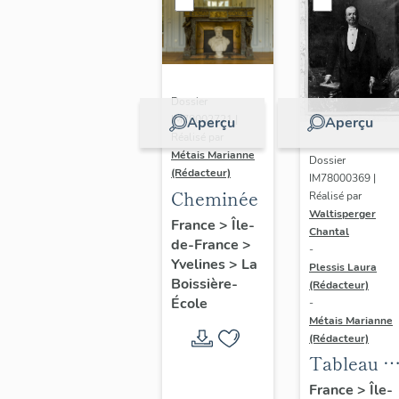
Dossier
IM78002721 |
Aperçu
Aperçu
Réalisé par
Métais Marianne
Dossier
(Rédacteur)
IM78000369 |
Cheminée
Réalisé par
Waltisperger
France
>
Île-
Chantal
de-France
>
-
Yvelines
>
La
Plessis Laura
Boissière-
(Rédacteur)
École
-
Métais Marianne
(Rédacteur)
Tableau :
command
France
>
Île-