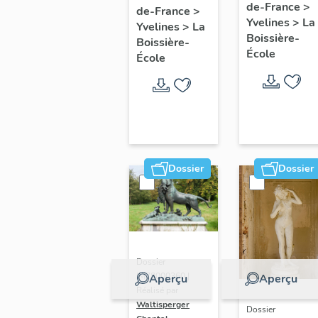
de-France
>
Olympe
de-France
>
avec la
Yvelines
>
La
Yvelines
>
La
Hériot (1)
famille
Boissière-
Boissière-
Hériot,
École
École
style Louis
XIII
Dossier
Dossier
Dossier
IM78000360 |
Aperçu
Aperçu
Réalisé par
Waltisperger
Dossier