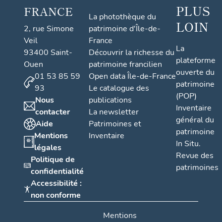
PLUS
FRANCE
La photothèque du
LOIN
2, rue Simone
patrimoine d'Île-de-
Veil
France
La
93400 Saint-
Découvrir la richesse du
plateforme
Ouen
patrimoine francilien
ouverte du
01 53 85 59
Open data Île-de-France
patrimoine
93
Le catalogue des
(POP)
Nous
publications
Inventaire
contacter
La newsletter
général du
Aide
Patrimoines et
patrimoine
Mentions
Inventaire
In Situ.
légales
Revue des
Politique de
patrimoines
confidentialité
Accessibilité :
non conforme
Mentions