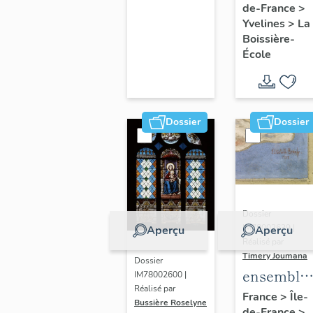
de-France
>
Olympe
Yvelines
>
La
Hériot (2)
Boissière-
École
Dossier
Dossier
Dossier
IM78002639 |
Aperçu
Aperçu
Réalisé par
Timery Joumana
Dossier
ensemble
IM78002600 |
Réalisé par
de cinq
France
>
Île-
Bussière Roselyne
de-France
>