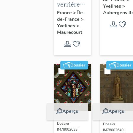
peintures
verrières
Yvelines
>
monument
(7)
Aubergenvill
France
>
Île-
de-France
>
Yvelines
>
Maurecourt
Dossier
Dossier
Aperçu
Aperçu
Dossier
Dossier
IM78002633 |
IM78002640 |