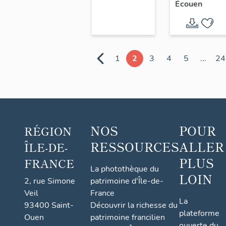
Écouen
1
2
3
4
5
...
24
NOS
POUR
RÉGION
RESSOURCES
ALLER
ÎLE-DE-
PLUS
FRANCE
La photothèque du
LOIN
2, rue Simone
patrimoine d'Île-de-
Veil
France
La
93400 Saint-
Découvrir la richesse du
plateforme
Ouen
patrimoine francilien
ouverte du