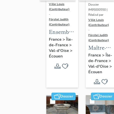
Ville Louis
Dossier
(Contributeur)
IM95000550 |
-
Réalisé par
Förstel Judith
Ville Louis
(Contributeur)
(Contributeur)
-
Ensemble
Förstel Judith
des
France
>
Île-
(Contributeur)
de-France
>
verrières
Maître-
Val-d'Oise
>
de l'église
autel
France
>
Île-
Écouen
Saint-
de-France
>
Val-d'Oise
>
Acceul
Écouen
Dossier
Dossier