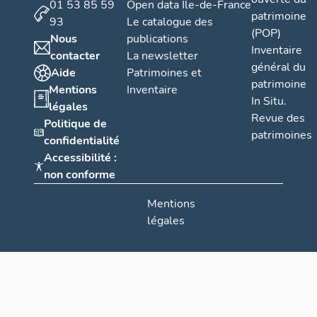
01 53 85 59
Open data Île-de-France
patrimoine
93
Le catalogue des
(POP)
Nous
publications
Inventaire
contacter
La newsletter
général du
Aide
Patrimoines et
patrimoine
Mentions
Inventaire
In Situ.
légales
Revue des
Politique de
patrimoines
confidentialité
Accessibilité :
non conforme
Mentions
légales