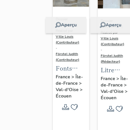
Dossier
Dossier
Aperçu
Aperçu
IM95000553 |
IM95000555 |
Réalisé par
Réalisé par
Ville Louis
Ville Louis
(Contributeur)
(Contributeur)
-
-
Förstel Judith
Förstel Judith
(Contributeur)
(Rédacteur)
Fonts
Litre
baptismaux
France
>
Île-
funéraire
France
>
Île-
de-France
>
de-France
>
Val-d'Oise
>
Val-d'Oise
>
Écouen
Écouen