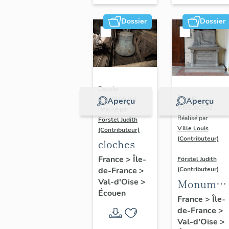
Dossier
Dossier
Dossier
Dossier
IM95000570 |
Aperçu
Aperçu
IM95000556 |
Réalisé par
Réalisé par
Förstel Judith
Ville Louis
(Contributeur)
(Contributeur)
cloches
-
France
>
Île-
Förstel Judith
(Contributeur)
de-France
>
Monumen
Val-d'Oise
>
Écouen
aux morts
France
>
Île-
de-France
>
Val-d'Oise
>