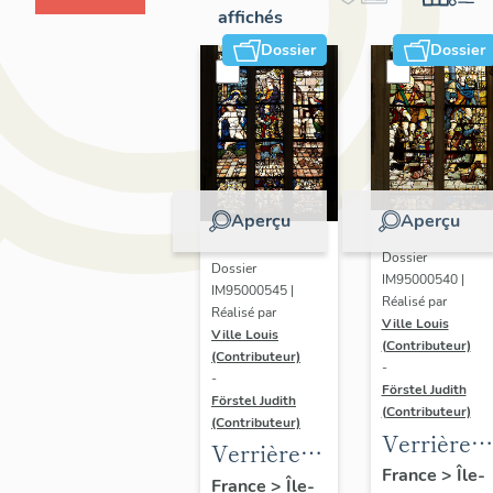
affichés
Dossier
Dossier
Aperçu
Aperçu
Dossier
Dossier
IM95000540 |
IM95000545 |
Réalisé par
Réalisé par
Ville Louis
Ville Louis
(Contributeur)
(Contributeur)
-
-
Förstel Judith
Förstel Judith
(Contributeur)
(Contributeur)
Verrière
Verrière
de la baie
France
>
Île-
de la baie
France
>
Île-