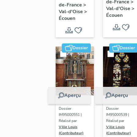
de-France
>
1 : scènes
de-France
>
6 : Pietà et
Val-d'Oise
>
de la
Val-d'Oise
>
donateurs
Écouen
Écouen
Passion,
avec
donateurs
Dossier
Dossier
Aperçu
Aperçu
Dossier
Dossier
IM95000551 |
IM95000539 |
Réalisé par
Réalisé par
Ville Louis
Ville Louis
(Contributeur)
(Contributeur)