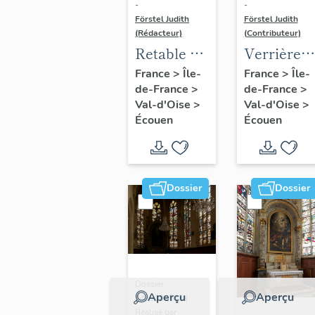
-
-
Förstel Judith
Förstel Judith
(Rédacteur)
(Contributeur)
Retable de
Verrière
la Vierge
de la baie
France
>
Île-
France
>
Île-
de-France
>
de-France
>
d'axe
Val-d'Oise
>
Val-d'Oise
>
Écouen
Écouen
Dossier
Dossier
Dossier
Aperçu
Aperçu
IM95000538 |
Réalisé par