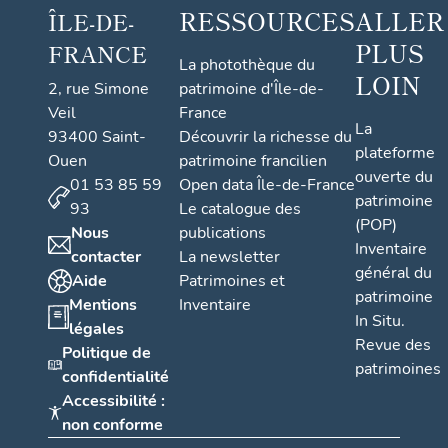
RESSOURCES
ALLER
ÎLE-DE-
PLUS
FRANCE
La photothèque du
LOIN
2, rue Simone
patrimoine d'Île-de-
Veil
France
La
93400 Saint-
Découvrir la richesse du
plateforme
Ouen
patrimoine francilien
ouverte du
01 53 85 59
Open data Île-de-France
patrimoine
93
Le catalogue des
(POP)
Nous
publications
Inventaire
contacter
La newsletter
général du
Aide
Patrimoines et
patrimoine
Mentions
Inventaire
In Situ.
légales
Revue des
Politique de
patrimoines
confidentialité
Accessibilité :
non conforme