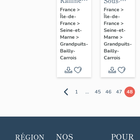
Raffinerie
Sous-
de
dossier 2
France
>
France
>
Île-de-
Île-de-
Grandpuits
: unités
France
>
France
>
ou
de
Seine-et-
Seine-et-
« Raffinerie
traitement
Marne
>
Marne
>
de l’Île-
des eaux
Grandpuits-
Grandpuits-
Bailly-
Bailly-
de-
de la
Carrois
Carrois
France »,
Raffinerie
actuellement
de l’Île-
plateforme
de-
TotalEnergies
France,
1
...
45
46
47
48
de
actuellemen
Grandpuits
plateforme
(dossier
TotalEnergi
d'ensemble)
de
Grandpuits
NOS
POUR
RÉGION