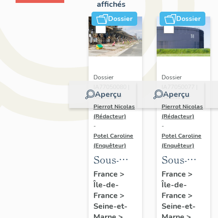
affichés
Dossier
Dossier
Dossier
Dossier
IA77050080 |
IA77050077 |
Aperçu
Aperçu
Réalisé par
Réalisé par
Pierrot Nicolas
Pierrot Nicolas
(Rédacteur)
(Rédacteur)
-
-
Potel Caroline
Potel Caroline
(Enquêteur)
(Enquêteur)
Sous-
Sous-
dossier 6
dossier 3
France
>
France
>
Île-de-
Île-de-
:
: unités
France
>
France
>
installations
de
Seine-et-
Seine-et-
de
stockage
Marne
>
Marne
>