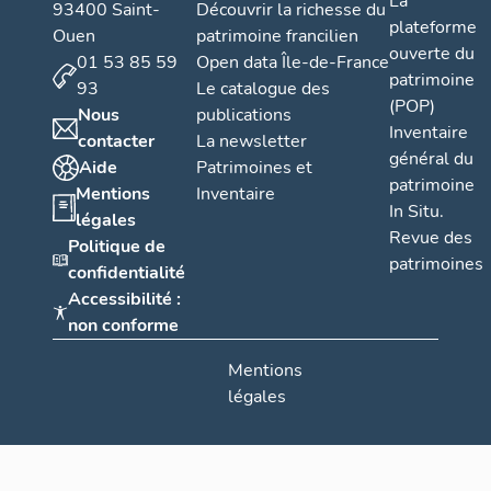
La
93400 Saint-
Découvrir la richesse du
plateforme
Ouen
patrimoine francilien
ouverte du
01 53 85 59
Open data Île-de-France
patrimoine
93
Le catalogue des
(POP)
Nous
publications
Inventaire
contacter
La newsletter
général du
Aide
Patrimoines et
patrimoine
Mentions
Inventaire
In Situ.
légales
Revue des
Politique de
patrimoines
confidentialité
Accessibilité :
non conforme
Mentions
légales