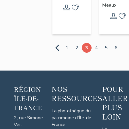
Meaux
1
2
3
4
5
6
...
NOS
POUR
RÉGION
RESSOURCES
ALLER
ÎLE-DE-
PLUS
FRANCE
La photothèque du
LOIN
2, rue Simone
patrimoine d'Île-de-
Veil
France