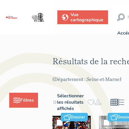
Vue
cartographique
Accéd
Résultats de la rec
(Département : Seine-et-Marne)
Sélectionner
Filtres
les résultats
affichés
Dossier
Dossi