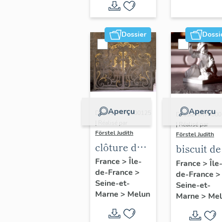
1819
Dossier
Dossi
Aperçu
Aperçu
Dossier IM77000125
Dossier IM7700
| Réalisé par
| Réalisé par
Förstel Judith
Förstel Judith
clôture de
biscuit de
chapelle
Sèvres : l
France
>
Île-
France
>
Île
de-France
>
de-France
>
lavandièr
Seine-et-
Seine-et-
Marne
>
Melun
Marne
>
Mel