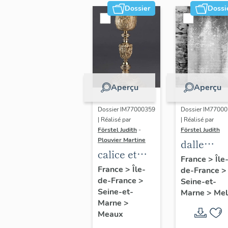
Dossier
Dossi
Aperçu
Aperçu
Dossier IM77000359
Dossier IM7700
| Réalisé par
| Réalisé par
Förstel Judith
-
Förstel Judith
Plouvier Martine
dalle
calice et
funéraire
France
>
Île
patène de
France
>
Île-
de-France
>
de Franço
de-France
>
François-
Seine-et-
Louis de
Seine-et-
Marne
>
Mel
Joseph
Vauréal
Marne
>
Bertrand-
Meaux
Paraut,