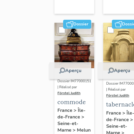
Dossier
Dossi
Aperçu
Aperçu
Dossier IM77000151
Dossier IM7700
| Réalisé par
| Réalisé par
Förstel Judith
Förstel Judith
commode
tabernacl
France
>
Île-
France
>
Île
de-France
>
de-France
>
Seine-et-
Seine-et-
Marne
>
Melun
Marne
>