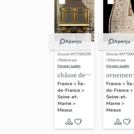
Aperçu
Aperçu
Dossier IM77000295
Dossier IM7700
| Réalisé par
| Réalisé par
Förstel Judith
Förstel Judith
châsse de
ornemen
saint Faron
conservé
France
>
Île-
France
>
Île
de-France
>
de-France
>
et d'autres
dans les
Seine-et-
Seine-et-
saints
tiroirs
Marne
>
Marne
>
meldois
muraux d
Meaux
Meaux
Vieux
Chapitre