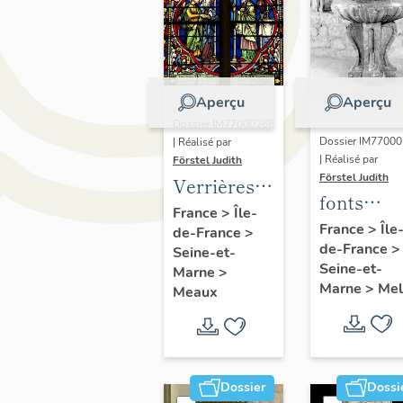
Aperçu
Aperçu
Dossier IM77000268
Dossier IM7700
| Réalisé par
| Réalisé par
Förstel Judith
Förstel Judith
Verrières
fonts
de la
France
>
Île-
baptisma
France
>
Île
de-France
>
chapelle
de-France
>
Seine-et-
axiale
Seine-et-
Marne
>
Marne
>
Mel
Meaux
Dossier
Dossi