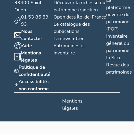
La
93400 Saint-
Découvrir la richesse du
plateforme
Ouen
patrimoine francilien
ouverte du
01 53 85 59
Open data Île-de-France
patrimoine
93
Le catalogue des
(POP)
Nous
publications
Inventaire
contacter
La newsletter
général du
Aide
Patrimoines et
patrimoine
Mentions
Inventaire
In Situ.
légales
Revue des
Politique de
patrimoines
confidentialité
Accessibilité :
non conforme
Mentions
légales