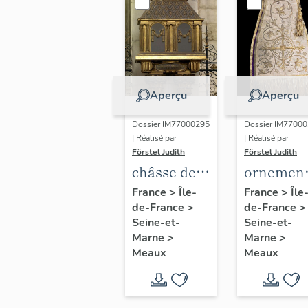
Aperçu
Aperçu
Dossier IM77000295
Dossier IM7700
| Réalisé par
| Réalisé par
Förstel Judith
Förstel Judith
châsse de
ornemen
saint Faron
conservé
France
>
Île-
France
>
Île
de-France
>
de-France
>
et d'autres
dans les
Seine-et-
Seine-et-
saints
tiroirs
Marne
>
Marne
>
meldois
muraux d
Meaux
Meaux
Vieux
Chapitre