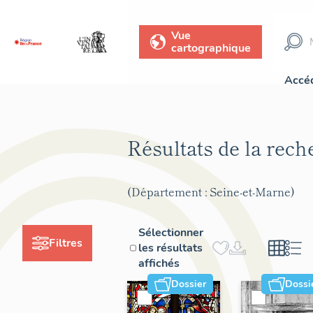
Vue
cartographique
Accéd
Résultats de la rec
(Département : Seine-et-Marne)
Sélectionner
Filtres
les résultats
affichés
Dossier
Dossi