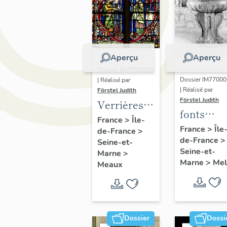
Aperçu
Aperçu
Dossier IM77000268
Dossier IM7700
| Réalisé par
| Réalisé par
Förstel Judith
Förstel Judith
Verrières
fonts
de la
France
>
Île-
baptisma
France
>
Île
de-France
>
chapelle
de-France
>
Seine-et-
axiale
Seine-et-
Marne
>
Marne
>
Mel
Meaux
Dossier
Dossi