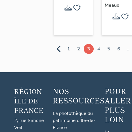
Meaux
1
2
3
4
5
6
...
NOS
POUR
RÉGION
RESSOURCES
ALLER
ÎLE-DE-
PLUS
FRANCE
La photothèque du
LOIN
2, rue Simone
patrimoine d'Île-de-
Veil
France