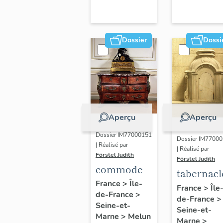
Dossier
Dossi
Aperçu
Aperçu
Dossier IM77000151
Dossier IM7700
| Réalisé par
| Réalisé par
Förstel Judith
Förstel Judith
commode
tabernacl
France
>
Île-
France
>
Île
de-France
>
de-France
>
Seine-et-
Seine-et-
Marne
>
Melun
Marne
>