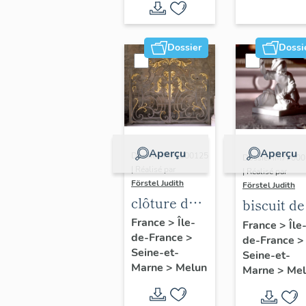
1819
Dossier
Dossi
Aperçu
Aperçu
Dossier IM77000125
Dossier IM7700
| Réalisé par
| Réalisé par
Förstel Judith
Förstel Judith
clôture de
biscuit de
chapelle
Sèvres : l
France
>
Île-
France
>
Île
de-France
>
de-France
>
lavandièr
Seine-et-
Seine-et-
Marne
>
Melun
Marne
>
Mel