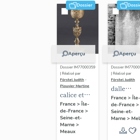
Dossier
Dossi
Aperçu
Aperçu
Dossier IM77000359
Dossier IM7700
| Réalisé par
| Réalisé par
Förstel Judith
-
Förstel Judith
Plouvier Martine
dalle
calice et
funéraire
France
>
Île
patène de
France
>
Île-
de-France
>
de Franço
de-France
>
François-
Seine-et-
Louis de
Seine-et-
Marne
>
Mel
Joseph
Vauréal
Marne
>
Bertrand-
Meaux
Paraut,