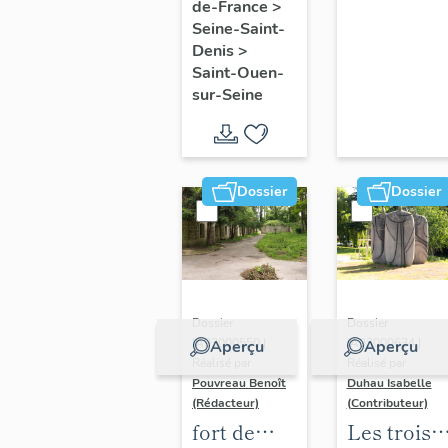
de-France
>
et caserne
Seine-Saint-
centrale
Denis
>
de
Saint-Ouen-
pompiers
sur-Seine
de Saint-
Ouen
Dossier
Dossier
Dossier
Dossier
IA93000550 |
IA93000634 |
Aperçu
Aperçu
Réalisé par
Réalisé par
Pouvreau Benoît
Duhau Isabelle
(Rédacteur)
(Contributeur)
fort de
Les trois