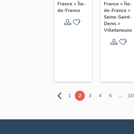
Vaujours
Parques
France
>
Île-
France
>
Île-
de-France
de-France
>
Seine-Saint-
Denis
>
Villetaneuse
1
2
3
4
5
...
10