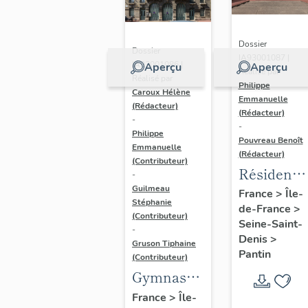
Dossier
Dossier
IA93001087 |
IA93001086 |
Aperçu
Aperçu
Réalisé par
Réalisé par
Philippe
Caroux Hélène
Emmanuelle
(Rédacteur)
(Rédacteur)
-
-
Philippe
Pouvreau Benoît
Emmanuelle
(Rédacteur)
(Contributeur)
Résidence
-
Victor-
Guilmeau
France
>
Île-
Stéphanie
de-France
>
Hugo de
(Contributeur)
Seine-Saint-
Pantin
-
Denis
>
Gruson Tiphaine
Pantin
(Contributeur)
Gymnase
municipal
France
>
Île-