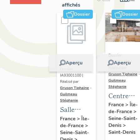
affichés
Dossier
Dossier
Dossier
IA93001104 |
Aperçu
Aperçu
Réalisé par
Dossier
Gruson Tiphaine
-
IA93001100 |
Guilmeau
Réalisé par
Stéphanie
Gruson Tiphaine
-
Centre
Guilmeau
Stéphanie
aquatique
France
>
Île-
Salle
de-France
>
olympique
omnisports
Seine-Saint-
France
>
Île-
Denis
>
de-France
>
Marcel-
Saint-Denis
Seine-Saint-
Cerdan
Denis
>