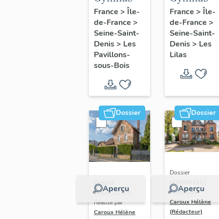
du stade
Liberté
France
>
Île-
France
>
Île-
de-France
>
de-France
>
de l'Est,
Seine-Saint-
Seine-Saint-
actuellement
Denis
>
Les
Denis
>
Les
gymnase
Pavillons-
Lilas
Léo-
sous-Bois
Lagrange
Dossier
Dossier
Dossier
IA93001111 |
Dossier
Aperçu
Aperçu
Réalisé par
IA93001110 |
Caroux Hélène
Réalisé par
(Rédacteur)
Caroux Hélène