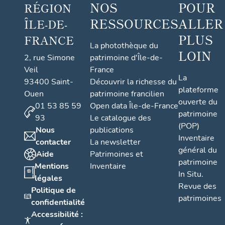
NOS
POUR
RÉGION
RESSOURCES
ALLER
ÎLE-DE-
PLUS
FRANCE
La photothèque du
LOIN
2, rue Simone
patrimoine d'Île-de-
Veil
France
La
93400 Saint-
Découvrir la richesse du
plateforme
Ouen
patrimoine francilien
ouverte du
01 53 85 59
Open data Île-de-France
patrimoine
93
Le catalogue des
(POP)
Nous
publications
Inventaire
contacter
La newsletter
général du
Aide
Patrimoines et
patrimoine
Mentions
Inventaire
In Situ.
légales
Revue des
Politique de
patrimoines
confidentialité
Accessibilité :