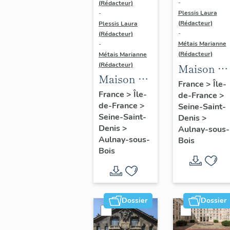
-
(Rédacteur)
Plessis Laura
-
(Rédacteur)
Plessis Laura
-
(Rédacteur)
Métais Marianne
-
(Rédacteur)
Métais Marianne
(Rédacteur)
Maison de
Maison de
villégiatur
France
>
Île-
villégiature
France
>
Île-
de-France
>
dite villa
de-France
>
dite
Seine-Saint-
Chansonia
Seine-Saint-
Denis
>
Maison
aujourd'hu
Denis
>
Aulnay-sous-
d'un
commissar
Aulnay-sous-
Bois
acteur
Bois
de police
Dossier
Dossier