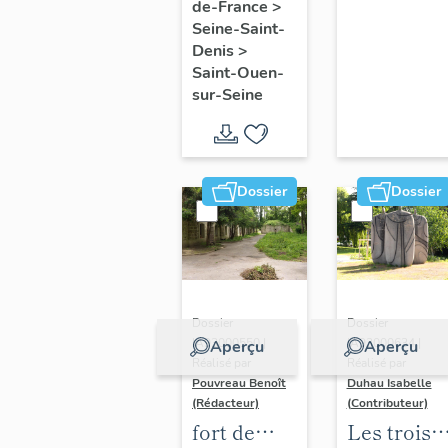
de-France
>
et caserne
Seine-Saint-
centrale
Denis
>
de
Saint-Ouen-
pompiers
sur-Seine
de Saint-
Ouen
Dossier
Dossier
Dossier
Dossier
IA93000550 |
IA93000634 |
Aperçu
Aperçu
Réalisé par
Réalisé par
Pouvreau Benoît
Duhau Isabelle
(Rédacteur)
(Contributeur)
fort de
Les trois