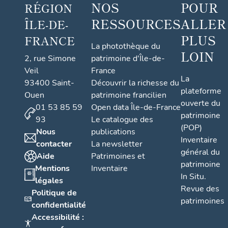
NOS
POUR
RÉGION
RESSOURCES
ALLER
ÎLE-DE-
PLUS
FRANCE
La photothèque du
LOIN
2, rue Simone
patrimoine d'Île-de-
Veil
France
La
93400 Saint-
Découvrir la richesse du
plateforme
Ouen
patrimoine francilien
ouverte du
01 53 85 59
Open data Île-de-France
patrimoine
93
Le catalogue des
(POP)
Nous
publications
Inventaire
contacter
La newsletter
général du
Aide
Patrimoines et
patrimoine
Mentions
Inventaire
In Situ.
légales
Revue des
Politique de
patrimoines
confidentialité
Accessibilité :