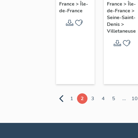
Vaujours
Parques
France
>
Île-
France
>
Île-
de-France
de-France
>
Seine-Saint-
Denis
>
Villetaneuse
1
2
3
4
5
...
10