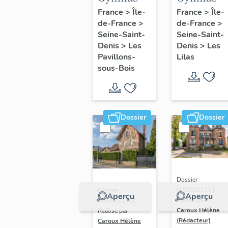
du stade
Liberté
France
>
Île-
France
>
Île-
de-France
>
de-France
>
de l'Est,
Seine-Saint-
Seine-Saint-
actuellement
Denis
>
Les
Denis
>
Les
gymnase
Pavillons-
Lilas
Léo-
sous-Bois
Lagrange
Dossier
Dossier
Dossier
IA93001111 |
Dossier
Aperçu
Aperçu
Réalisé par
IA93001110 |
Caroux Hélène
Réalisé par
(Rédacteur)
Caroux Hélène