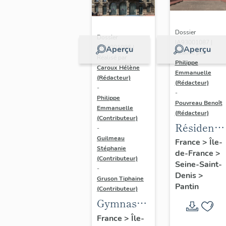
Dossier
Dossier
IA93001087 |
IA93001086 |
Aperçu
Aperçu
Réalisé par
Réalisé par
Philippe
Caroux Hélène
Emmanuelle
(Rédacteur)
(Rédacteur)
-
-
Philippe
Pouvreau Benoît
Emmanuelle
(Rédacteur)
(Contributeur)
Résidence
-
Victor-
Guilmeau
France
>
Île-
Stéphanie
de-France
>
Hugo de
(Contributeur)
Seine-Saint-
Pantin
-
Denis
>
Gruson Tiphaine
Pantin
(Contributeur)
Gymnase
municipal
France
>
Île-