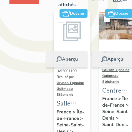
affichés
Dossier
Dossier
Dossier
IA93001104 |
Aperçu
Aperçu
Réalisé par
Dossier
Gruson Tiphaine
-
IA93001100 |
Guilmeau
Réalisé par
Stéphanie
Gruson Tiphaine
-
Centre
Guilmeau
Stéphanie
aquatique
France
>
Île-
Salle
de-France
>
olympique
omnisports
Seine-Saint-
France
>
Île-
Denis
>
de-France
>
Marcel-
Saint-Denis
Seine-Saint-
Cerdan
Denis
>