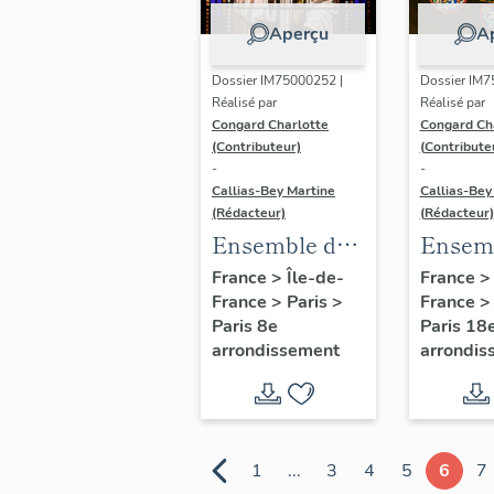
Aperçu
A
Dossier IM75000252 |
Dossier IM7
Réalisé par
Réalisé par
Congard Charlotte
Congard Ch
(Contributeur)
(Contribute
-
-
Callias-Bey Martine
Callias-Bey
(Rédacteur)
(Rédacteur)
Ensemble de
Ensem
11 verrières -
2 verri
France
>
Île-de-
France
France
>
Paris
>
France
Chapelle du
Martyr
Paris 8e
Paris 18
Collège
Saint-
arrondissement
arrondis
Sainte-Marie-
(ancie
Fénélon
chapel
Sœurs
Auxilia
1
...
3
4
5
6
7
des Âm