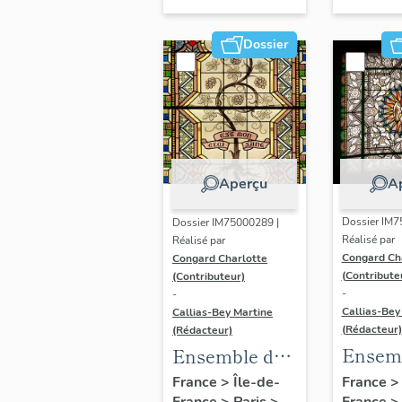
de Mar
Dossier
Aperçu
A
Dossier IM7
Dossier IM75000289 |
Réalisé par
Réalisé par
Congard Ch
Congard Charlotte
(Contribute
(Contributeur)
-
-
Callias-Bey
Callias-Bey Martine
(Rédacteur)
(Rédacteur)
Ensem
Ensemble de
3 verri
17 verrières -
France
France
>
Île-de-