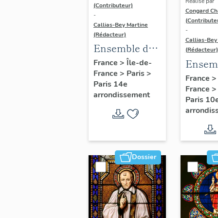
Réalisé par
des-An
(Contributeur)
Congard Ch
-
(Contribute
Callias-Bey Martine
-
(Rédacteur)
Callias-Bey
Ensemble de
(Rédacteur)
17 verrières -
Ensem
France
>
Île-de-
France
>
Paris
>
Chapelle de la
30 verr
France
Paris 14e
Visitation
France
Église 
arrondissement
Paris 10
Sainte-Marie
Joseph
arrondis
(Premier
Artisa
monastère
(ancie
des
chapell
Visitandines)
Missio
Dossier
allema
Jésuite