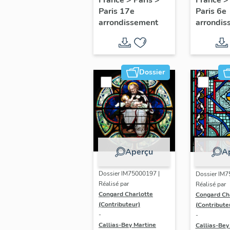
France
Chapel
France
>
Paris
>
Temple
Paris 6e
Paris 17e
Saint-J
réformé de
arrondis
arrondissement
l'Evang
l’Étoile
Dossier
Aperçu
A
Dossier IM75000197 |
Dossier IM7
Réalisé par
Réalisé par
Congard Charlotte
Congard Ch
(Contributeur)
(Contribute
-
-
Callias-Bey Martine
Callias-Bey