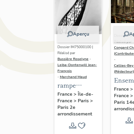
Aperçu
A
Dossier IM7
Réalisé par
Dossier IM75000100 |
Congard Ch
Réalisé par
(Contribute
Bussière Roselyne
-
-
Leiba-Dontenwill Jean-
Callias-Bey
François
(Rédacteur)
-
Marchand Maud
Ensem
rampe
23 verr
France
d'appui,
France
>
Île-de-
France
Chapel
France
>
Paris
>
escalier d'une
Paris 14
Sainte-
Paris 2e
arrondis
maison à
Jeanne
arrondissement
porte
(Franc
piétonne
missio