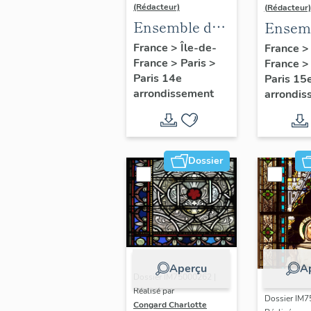
(Rédacteur)
(Rédacteur)
Ensemble de
Ensem
23 verrières -
15 verr
France
>
Île-de-
France
France
>
Paris
>
Église Notre-
France
Chapell
Paris 14e
Paris 15
Dame du
Maison
arrondissement
arrondis
Rosaire de
Charle
Plaisance
(Domin
de la
Présen
Dossier
de la S
Vierge
Tours 
1966,
ancie
Aperçu
A
Sœurs
Dossier IM75000262 |
Réalisé par
Notre-
Dossier IM7
Congard Charlotte