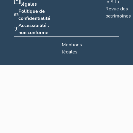
In Situ.
légales
Revue des
Politique de
patrimoines
confidentialité
Accessibilité :
non conforme
Mentions
légales