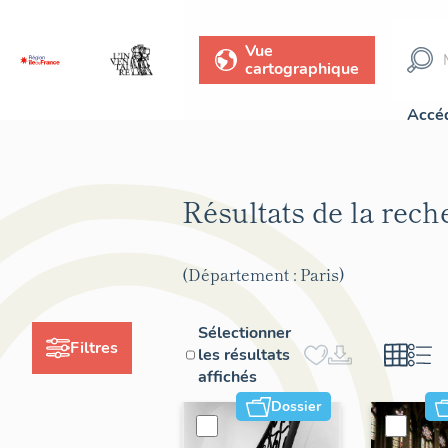
Vue
cartographique
Accéd
Résultats de la rec
(Département : Paris)
Sélectionner
Filtres
les résultats
affichés
Dossier