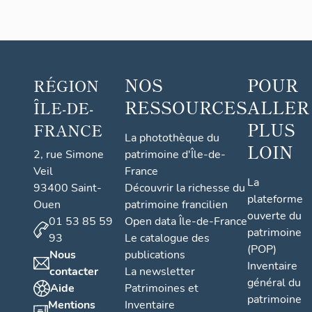
Purgat
NOS
POUR
RÉGION
RESSOURCES
ALLER
ÎLE-DE-
PLUS
FRANCE
La photothèque du
LOIN
2, rue Simone
patrimoine d'Île-de-
Veil
France
La
93400 Saint-
Découvrir la richesse du
plateforme
Ouen
patrimoine francilien
ouverte du
01 53 85 59
Open data Île-de-France
patrimoine
93
Le catalogue des
(POP)
Nous
publications
Inventaire
contacter
La newsletter
général du
Aide
Patrimoines et
patrimoine
Mentions
Inventaire