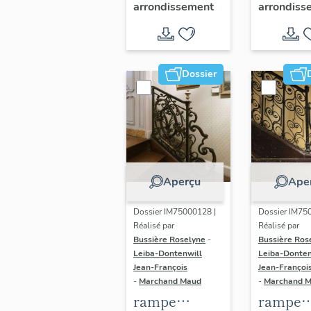
arrondissement
arrondiss
Dominicains,
de la
dit hôtel de
Chataig
l'Artillerie,
ou d'As
actuellement
actuell
Dossier
Contrôle
Archive
général des
Nationa
armées (non
(non ét
étudié)
Aperçu
Ape
Dossier IM75000128 |
Dossier IM75
Réalisé par
Réalisé par
Bussière Roselyne
-
Bussière Ros
Leiba-Dontenwill
Leiba-Donten
Jean-François
Jean-Françoi
-
Marchand Maud
-
Marchand 
rampe
rampe