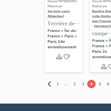
Dossier IM75000185 |
Dossier IM75
Réalisé par
Réalisé par
Sol Anne-Laure
Bussière Ros
(Rédacteur)
Leiba-Donten
Jean-Françoi
Verrière de
-
Marchand 
l'escalier
France
>
Île-de-
rampe
France
>
Paris
>
d'honneur
d'appui,
France
>
Î
Paris 14e
France
>
escalier
arrondissement
Paris 2e
couvent
arrondiss
hôtel d
Dames 
Saint-
Chaumo
1
...
2
3
4
5
6
(non ét