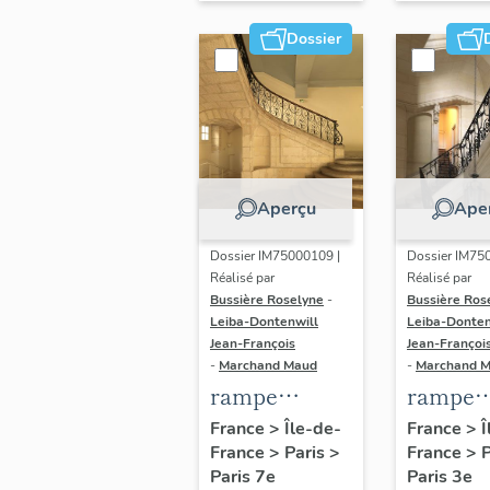
étudié)
Etat-Ma
Dossier
la Mari
nationa
Aperçu
Ape
Dossier IM75000109 |
Dossier IM75
Réalisé par
Réalisé par
Bussière Roselyne
-
Bussière Ros
Leiba-Dontenwill
Leiba-Donten
Jean-François
Jean-Françoi
-
Marchand Maud
-
Marchand 
rampe
rampe
d'appui,
d'appui,
France
>
Île-de-
France
>
Î
France
>
Paris
>
France
>
escalier du
escalier 
Paris 7e
Paris 3e
noviciat des
hôtel M