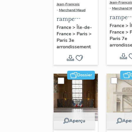
Jean-Françoi
Jean-François
-
Marchand 
-
Marchand Maud
rampe
rampe
d'appui,
France
>
Î
d'appui,
France
>
Île-de-
France
>
escalier
France
>
Paris
>
escalier du
Paris 7e
Paris 3e
seconda
couvent de la
arrondiss
arrondissement
de l'Eco
Merci (non
militair
étudié)
Dossier
Aperçu
Ape