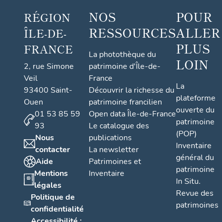
NOS
POUR
RÉGION
RESSOURCES
ALLER
ÎLE-DE-
PLUS
FRANCE
La photothèque du
LOIN
2, rue Simone
patrimoine d'Île-de-
Veil
France
La
93400 Saint-
Découvrir la richesse du
plateforme
Ouen
patrimoine francilien
ouverte du
01 53 85 59
Open data Île-de-France
patrimoine
93
Le catalogue des
(POP)
Nous
publications
Inventaire
contacter
La newsletter
général du
Aide
Patrimoines et
patrimoine
Mentions
Inventaire
In Situ.
légales
Revue des
Politique de
patrimoines
confidentialité
Accessibilité :