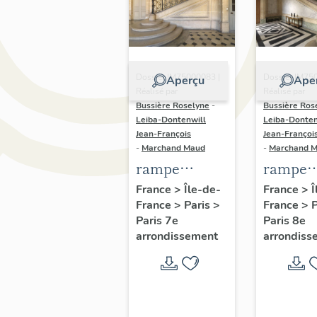
Dossier IM75000083 |
Dossier IM75
Aperçu
Ape
Réalisé par
Réalisé par
Bussière Roselyne
-
Bussière Ros
Leiba-Dontenwill
Leiba-Donten
Jean-François
Jean-Françoi
-
Marchand Maud
-
Marchand 
rampe
rampe
d'appui,
d'appui,
France
>
Île-de-
France
>
Î
France
>
Paris
>
France
>
escalier de l'
grand
Paris 7e
Paris 8e
hôtel du
escalier
arrondissement
arrondiss
Châtelet,
l'hôtel 
actuellement
garde
Ministère du
meuble,
Travail (non
actuell