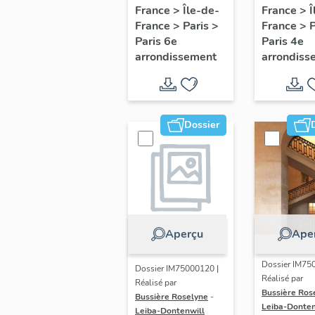
d'appui,
d'appui,
France
>
Île-de-
France
>
Î
France
>
Paris
>
France
>
escalier de la
escalier
Paris 6e
Paris 4e
maison à
d'une m
arrondissement
arrondiss
porte
à porte
cochère dite
piétonn
hôtel du Gué
(détruite)
Dossier
(non étudié)
Aperçu
Ape
Dossier IM75
Dossier IM75000120 |
Réalisé par
Réalisé par
Bussière Ros
Bussière Roselyne
-
Leiba-Donten
Leiba-Dontenwill