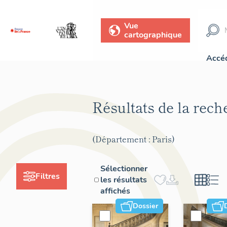
Vue
cartographique
Accéd
Résultats de la rec
(Département : Paris)
Sélectionner
Filtres
les résultats
affichés
Dossier