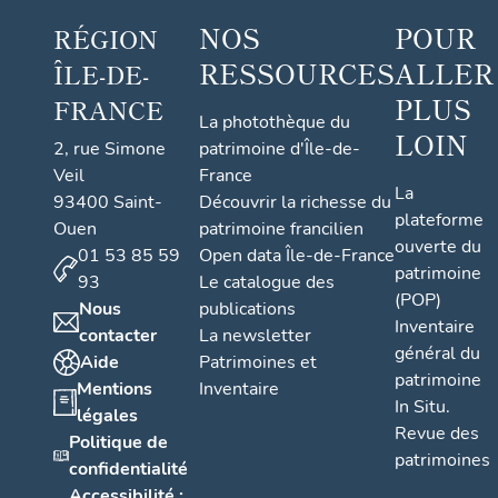
NOS
POUR
RÉGION
RESSOURCES
ALLER
ÎLE-DE-
PLUS
FRANCE
La photothèque du
LOIN
2, rue Simone
patrimoine d'Île-de-
Veil
France
La
93400 Saint-
Découvrir la richesse du
plateforme
Ouen
patrimoine francilien
ouverte du
01 53 85 59
Open data Île-de-France
patrimoine
93
Le catalogue des
(POP)
Nous
publications
Inventaire
contacter
La newsletter
général du
Aide
Patrimoines et
patrimoine
Mentions
Inventaire
In Situ.
légales
Revue des
Politique de
patrimoines
confidentialité
Accessibilité :