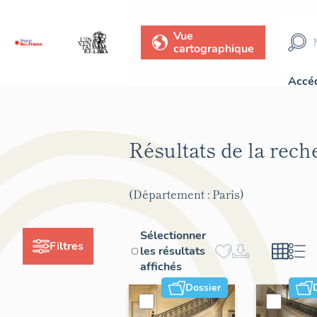
Vue
cartographique
Accéd
Résultats de la rec
(Département : Paris)
Sélectionner
Filtres
les résultats
affichés
Dossier