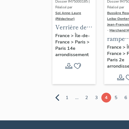
Dossier IM75000185 |
Dossier IM75
Réalisé par
Réalisé par
Sol Anne-Laure
Bussière Ros
(Rédacteur)
Leiba-Donten
Jean-Françoi
Verrière de
-
Marchand 
l'escalier
France
>
Île-de-
rampe
France
>
Paris
>
d'honneur
d'appui,
France
>
Î
Paris 14e
France
>
escalier
arrondissement
Paris 2e
couvent
arrondiss
hôtel d
Dames 
Saint-
Chaumo
1
...
2
3
4
5
6
(non ét