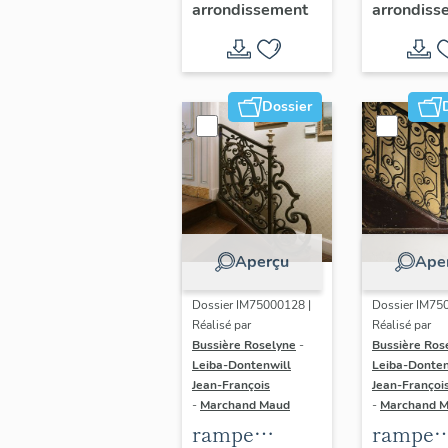
arrondissement
arrondiss
Dominicains,
de la
dit hôtel de
Chataig
l'Artillerie,
ou d'As
actuellement
actuell
Dossier
Contrôle
Archive
général des
Nationa
armées (non
(non ét
étudié)
Aperçu
Ape
Dossier IM75000128 |
Dossier IM75
Réalisé par
Réalisé par
Bussière Roselyne
-
Bussière Ros
Leiba-Dontenwill
Leiba-Donten
Jean-François
Jean-Françoi
-
Marchand Maud
-
Marchand 
rampe
rampe