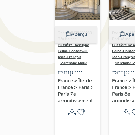
Dossier IM75000083 |
Dossier IM75
Aperçu
Ape
Réalisé par
Réalisé par
Bussière Roselyne
-
Bussière Ros
Leiba-Dontenwill
Leiba-Donten
Jean-François
Jean-Françoi
-
Marchand Maud
-
Marchand 
rampe
rampe
d'appui,
d'appui,
France
>
Île-de-
France
>
Î
France
>
Paris
>
France
>
escalier de l'
grand
Paris 7e
Paris 8e
hôtel du
escalier
arrondissement
arrondiss
Châtelet,
l'hôtel 
actuellement
garde
Ministère du
meuble,
Travail (non
actuell