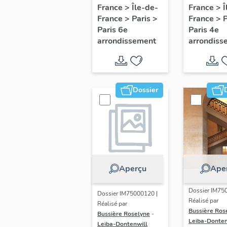
d'appui,
d'appui,
France
>
Île-de-
France
>
Î
France
>
Paris
>
France
>
escalier de la
escalier
Paris 6e
Paris 4e
maison à
d'une m
arrondissement
arrondiss
porte
à porte
cochère dite
piétonn
hôtel du Gué
(détruite)
Dossier
(non étudié)
Aperçu
Ape
Dossier IM75
Dossier IM75000120 |
Réalisé par
Réalisé par
Bussière Ros
Bussière Roselyne
-
Leiba-Donten
Leiba-Dontenwill