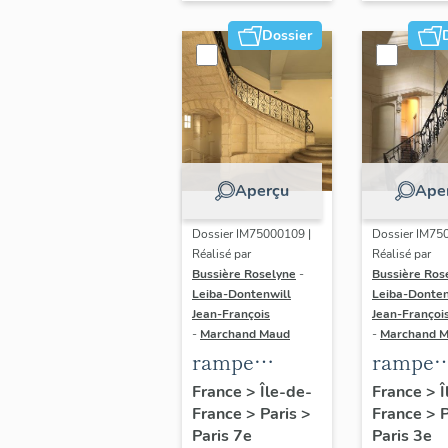
étudié)
Etat-Ma
Dossier
la Mari
nationa
Aperçu
Ape
Dossier IM75000109 |
Dossier IM75
Réalisé par
Réalisé par
Bussière Roselyne
-
Bussière Ros
Leiba-Dontenwill
Leiba-Donten
Jean-François
Jean-Françoi
-
Marchand Maud
-
Marchand 
rampe
rampe
d'appui,
d'appui,
France
>
Île-de-
France
>
Î
France
>
Paris
>
France
>
escalier du
escalier 
Paris 7e
Paris 3e
noviciat des
hôtel M