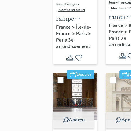
Jean-Françoi
Jean-François
-
Marchand 
-
Marchand Maud
rampe
rampe
d'appui,
France
>
Î
d'appui,
France
>
Île-de-
France
>
escalier
France
>
Paris
>
escalier du
Paris 7e
Paris 3e
seconda
couvent de la
arrondiss
arrondissement
de l'Eco
Merci (non
militair
étudié)
Dossier
Aperçu
Ape