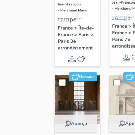
Jean-Françoi
Jean-François
-
Marchand 
-
Marchand Maud
rampe
rampe
d'appui,
France
>
Î
d'appui,
France
>
Île-de-
France
>
escalier
France
>
Paris
>
escalier du
Paris 7e
Paris 3e
seconda
couvent de la
arrondiss
arrondissement
de l'Eco
Merci (non
militair
étudié)
Dossier
Aperçu
Ape