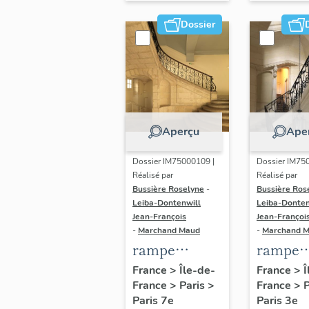
étudié)
Etat-Ma
Dossier
la Mari
nationa
Aperçu
Ape
Dossier IM75000109 |
Dossier IM75
Réalisé par
Réalisé par
Bussière Roselyne
-
Bussière Ros
Leiba-Dontenwill
Leiba-Donten
Jean-François
Jean-Françoi
-
Marchand Maud
-
Marchand 
rampe
rampe
d'appui,
d'appui,
France
>
Île-de-
France
>
Î
France
>
Paris
>
France
>
escalier du
escalier 
Paris 7e
Paris 3e
noviciat des
hôtel M