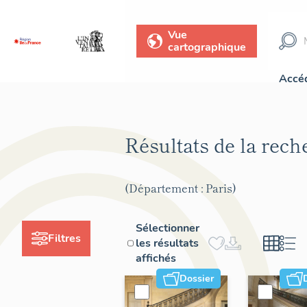
Vue
cartographique
Accéd
Résultats de la rec
(Département : Paris)
Sélectionner
Filtres
les résultats
affichés
Dossier