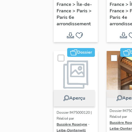
d'appui,
d'appui,
France
>
Île-de-
France
>
Î
France
>
Paris
>
France
>
escalier de la
escalier
Paris 6e
Paris 4e
maison à
d'une m
arrondissement
arrondiss
porte
à porte
cochère dite
piétonn
hôtel du Gué
(détruite)
Dossier
(non étudié)
Aperçu
Ape
Dossier IM75
Dossier IM75000120 |
Réalisé par
Réalisé par
Bussière Ros
Bussière Roselyne
-
Leiba-Donten
Leiba-Dontenwill