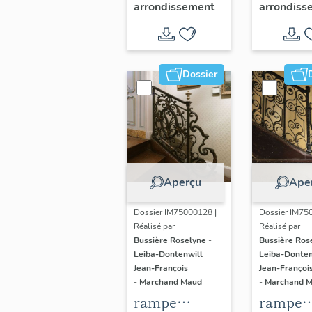
arrondissement
arrondiss
Dominicains,
de la
dit hôtel de
Chataig
l'Artillerie,
ou d'As
actuellement
actuell
Dossier
Contrôle
Archive
général des
Nationa
armées (non
(non ét
étudié)
Aperçu
Ape
Dossier IM75000128 |
Dossier IM75
Réalisé par
Réalisé par
Bussière Roselyne
-
Bussière Ros
Leiba-Dontenwill
Leiba-Donten
Jean-François
Jean-Françoi
-
Marchand Maud
-
Marchand 
rampe
rampe