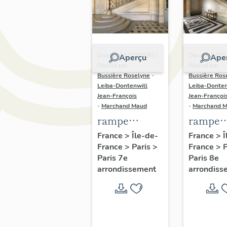
Dossier IM75000083 |
Dossier IM75
Aperçu
Ape
Réalisé par
Réalisé par
Bussière Roselyne
-
Bussière Ros
Leiba-Dontenwill
Leiba-Donten
Jean-François
Jean-Françoi
-
Marchand Maud
-
Marchand 
rampe
rampe
d'appui,
d'appui,
France
>
Île-de-
France
>
Î
France
>
Paris
>
France
>
escalier de l'
grand
Paris 7e
Paris 8e
hôtel du
escalier
arrondissement
arrondiss
Châtelet,
l'hôtel 
actuellement
garde
Ministère du
meuble,
Travail (non
actuell