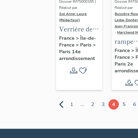
Dossier IM75000185 |
Dossier IM75
Réalisé par
Réalisé par
Sol Anne-Laure
Bussière Ros
(Rédacteur)
Leiba-Donten
Jean-Françoi
Verrière de
-
Marchand 
l'escalier
France
>
Île-de-
rampe
France
>
Paris
>
d'honneur
d'appui,
France
>
Î
Paris 14e
France
>
escalier
arrondissement
Paris 2e
couvent
arrondiss
hôtel d
Dames 
Saint-
Chaumo
1
...
2
3
4
5
6
(non ét