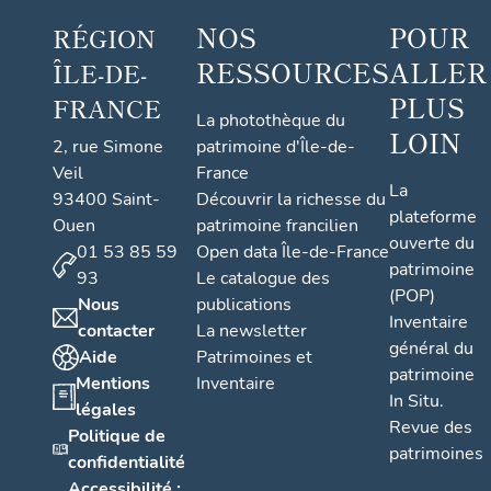
NOS
POUR
RÉGION
RESSOURCES
ALLER
ÎLE-DE-
PLUS
FRANCE
La photothèque du
LOIN
2, rue Simone
patrimoine d'Île-de-
Veil
France
La
93400 Saint-
Découvrir la richesse du
plateforme
Ouen
patrimoine francilien
ouverte du
01 53 85 59
Open data Île-de-France
patrimoine
93
Le catalogue des
(POP)
Nous
publications
Inventaire
contacter
La newsletter
général du
Aide
Patrimoines et
patrimoine
Mentions
Inventaire
In Situ.
légales
Revue des
Politique de
patrimoines
confidentialité
Accessibilité :