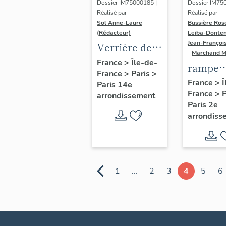
Dossier IM75000185 |
Dossier IM75
Réalisé par
Réalisé par
Sol Anne-Laure
Bussière Ros
(Rédacteur)
Leiba-Donten
Jean-Françoi
Verrière de
-
Marchand 
l'escalier
France
>
Île-de-
rampe
France
>
Paris
>
d'honneur
d'appui,
France
>
Î
Paris 14e
France
>
escalier
arrondissement
Paris 2e
couvent
arrondiss
hôtel d
Dames 
Saint-
Chaumo
1
...
2
3
4
5
6
(non ét