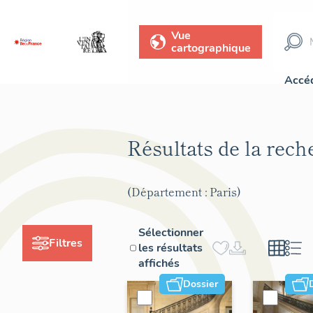
Vue
cartographique
Accéd
Résultats de la rec
(Département : Paris)
Sélectionner
Filtres
les résultats
affichés
Dossier