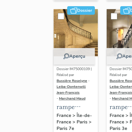
étudié)
Etat-Ma
Dossier
la Mari
nationa
Aperçu
Ape
Dossier IM75000109 |
Dossier IM75
Réalisé par
Réalisé par
Bussière Roselyne
-
Bussière Ros
Leiba-Dontenwill
Leiba-Donten
Jean-François
Jean-Françoi
-
Marchand Maud
-
Marchand 
rampe
rampe
d'appui,
d'appui,
France
>
Île-de-
France
>
Î
France
>
Paris
>
France
>
escalier du
escalier 
Paris 7e
Paris 3e
noviciat des
hôtel M