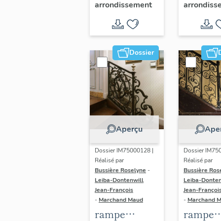
arrondissement
arrondiss
Dominicains,
de la
dit hôtel de
Chataig
l'Artillerie,
ou d'As
actuellement
actuell
Dossier
Contrôle
Archive
général des
Nationa
armées (non
(non ét
étudié)
Aperçu
Ape
Dossier IM75000128 |
Dossier IM75
Réalisé par
Réalisé par
Bussière Roselyne
-
Bussière Ros
Leiba-Dontenwill
Leiba-Donten
Jean-François
Jean-Françoi
-
Marchand Maud
-
Marchand 
rampe
rampe