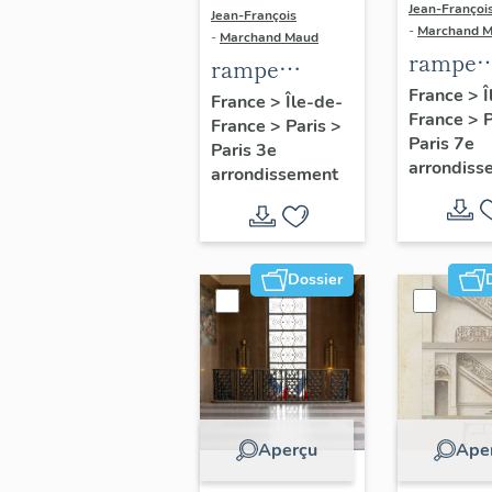
Jean-Françoi
Jean-François
-
Marchand 
-
Marchand Maud
rampe
rampe
d'appui,
France
>
Î
d'appui,
France
>
Île-de-
France
>
escalier
France
>
Paris
>
escalier du
Paris 7e
Paris 3e
seconda
couvent de la
arrondiss
arrondissement
de l'Eco
Merci (non
militair
étudié)
Dossier
Aperçu
Ape