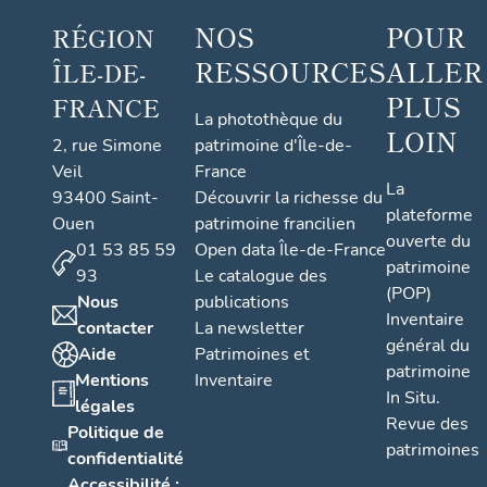
NOS
POUR
RÉGION
RESSOURCES
ALLER
ÎLE-DE-
PLUS
FRANCE
La photothèque du
LOIN
2, rue Simone
patrimoine d'Île-de-
Veil
France
La
93400 Saint-
Découvrir la richesse du
plateforme
Ouen
patrimoine francilien
ouverte du
01 53 85 59
Open data Île-de-France
patrimoine
93
Le catalogue des
(POP)
Nous
publications
Inventaire
contacter
La newsletter
général du
Aide
Patrimoines et
patrimoine
Mentions
Inventaire
In Situ.
légales
Revue des
Politique de
patrimoines
confidentialité
Accessibilité :