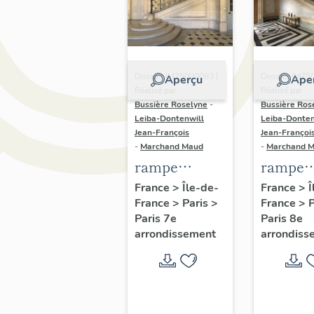
Dossier IM75000083 |
Dossier IM75
Aperçu
Ape
Réalisé par
Réalisé par
Bussière Roselyne
-
Bussière Ros
Leiba-Dontenwill
Leiba-Donten
Jean-François
Jean-Françoi
-
Marchand Maud
-
Marchand 
rampe
rampe
d'appui,
d'appui,
France
>
Île-de-
France
>
Î
France
>
Paris
>
France
>
escalier de l'
grand
Paris 7e
Paris 8e
hôtel du
escalier
arrondissement
arrondiss
Châtelet,
l'hôtel 
actuellement
garde
Ministère du
meuble,
Travail (non
actuell