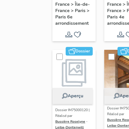
d'appui,
d'appui,
France
>
Île-de-
France
>
Î
France
>
Paris
>
France
>
escalier de la
escalier
Paris 6e
Paris 4e
maison à
d'une m
arrondissement
arrondiss
porte
à porte
cochère dite
piétonn
hôtel du Gué
(détruite)
Dossier
(non étudié)
Aperçu
Ape
Dossier IM75
Dossier IM75000120 |
Réalisé par
Réalisé par
Bussière Ros
Bussière Roselyne
-
Leiba-Donten
Leiba-Dontenwill