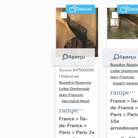
Dossier
Doss
Dossier IM7500
Aperçu
Aperçu
| Réalisé par
Bussière Rosel
Dossier IM75000090
Leiba-Dontenwi
| Réalisé par
Jean-François
Bussière Roselyne
-
-
Aspart Vanes
Leiba-Dontenwill
rampe
Jean-François
d'appui,
France
>
Île
-
Marchand Maud
de-France
>
escalier 
rampe
Paris
>
Pari
couvent 
d'appui,
France
>
Île-
10e
Récollets
de-France
>
escalier de
arrondisse
Paris
>
Paris 2e
(non étud
la maison à