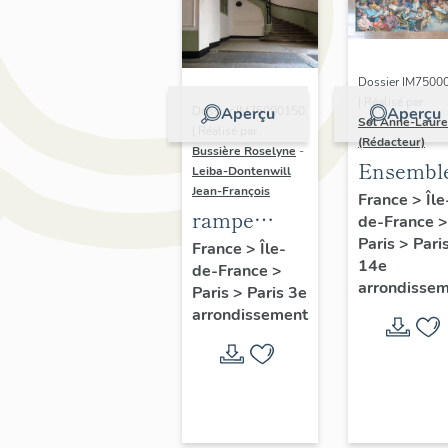
Dossier IM7500
| Réalisé par
Dossier IM75000150
Aperçu
Aperçu
Sol Anne-Laure
| Réalisé par
(Rédacteur)
Bussière Roselyne
-
Ensembl
Leiba-Dontenwill
Jean-François
de 4
France
>
Île
rampe
de-France
>
peintures
d'appui,
Paris
>
Pari
France
>
Île-
scènes
14e
de-France
>
escalier de
parisien
arrondisse
Paris
>
Paris 3e
la maison à
et rurale
arrondissement
porte
cochère
(non étudié)