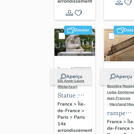
arrondissement
porte
cochère
dite maison
Belon-
Dossier
Doss
Vatard (non
étudié)
Dossier IM75000182
Dossier IM7500
| Réalisé par
Aperçu
Aperçu
| Réalisé par
Sol Anne-Laure
Bussière Rosel
(Rédacteur)
Leiba-Dontenwi
Statue :
Jean-François
Femme
France
>
Île-
-
Marchand Ma
de-France
>
assise
rampe
Paris
>
Paris
d'appui,
France
>
Île
14e
de-France
>
escalier
arrondissement