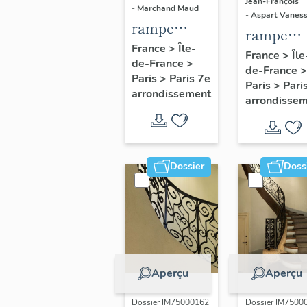
Jean-François
-
Marchand Maud
-
Aspart Vanes
rampe
rampe
d'appui,
France
>
Île-
d'appui,
France
>
Île
de-France
>
escalier
de-France
>
escalier 
Paris
>
Paris 7e
d'honneur
Paris
>
Pari
l' hôtel
arrondissement
arrondisse
de l'hôtel de
Fleury o
Maisons,
Brochet 
puis Pozzo
Saint-Pre
di Borgo
actuelle
Dossier
Doss
Institut
d'études
politique
(non étud
Aperçu
Aperçu
Dossier IM75000162
Dossier IM7500