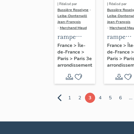
| Réalisé par
| Réalisé par
Bussière Roselyne
-
Bussière Rosel
Leiba-Dontenwill
Leiba-Dontenwi
Jean-François
Jean-François
-
Marchand Maud
-
Marchand Ma
rampe
rampe
d'appui,
d'appui,
France
>
Île-
France
>
Île
de-France
>
de-France
>
escalier
escalier 
Paris
>
Paris 3e
Paris
>
Pari
secondaire
la maison
arrondissement
arrondisse
de l'hôtel de
porte
Vigny (non
cochère
étudié)
(non étud
1
2
3
4
5
6
...