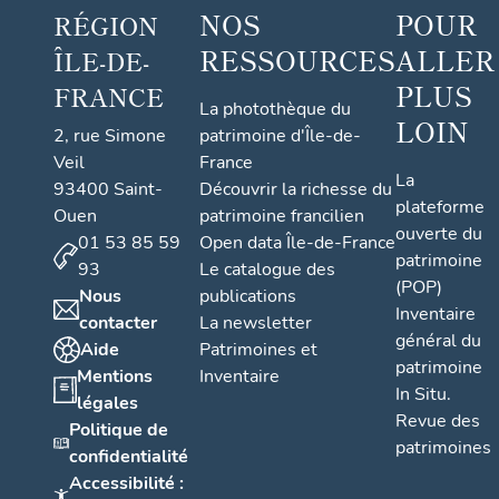
NOS
POUR
RÉGION
RESSOURCES
ALLER
ÎLE-DE-
PLUS
FRANCE
La photothèque du
LOIN
2, rue Simone
patrimoine d'Île-de-
Veil
France
La
93400 Saint-
Découvrir la richesse du
plateforme
Ouen
patrimoine francilien
ouverte du
01 53 85 59
Open data Île-de-France
patrimoine
93
Le catalogue des
(POP)
Nous
publications
Inventaire
contacter
La newsletter
général du
Aide
Patrimoines et
patrimoine
Mentions
Inventaire
In Situ.
légales
Revue des
Politique de
patrimoines
confidentialité
Accessibilité :