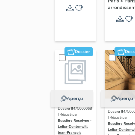
Paris
>
Pari
d'honneu
arrondisse
de l'Ecol
militaire
Dossier
Doss
Aperçu
Aperçu
Dossier IM75000068
Dossier IM7500
| Réalisé par
| Réalisé par
Bussière Roselyne
-
Bussière Rosel
Leiba-Dontenwill
Leiba-Dontenwi
Jean-François