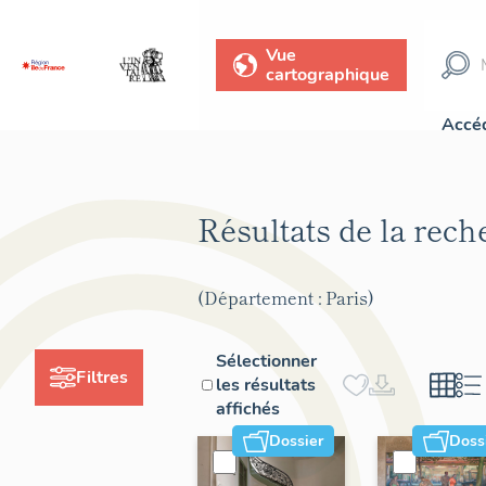
Vue
cartographique
Accéd
Résultats de la rec
(Département : Paris)
Sélectionner
Filtres
les résultats
affichés
Dossier
Doss