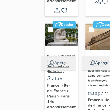
arrondissement
porte
cochère
dite maison
Belon-
Dossier
Doss
Vatard (non
étudié)
Dossier IM75000182
Dossier IM7500
| Réalisé par
Aperçu
Aperçu
| Réalisé par
Sol Anne-Laure
Bussière Rosel
(Rédacteur)
Leiba-Dontenwi
Statue :
Jean-François
Femme
France
>
Île-
-
Marchand Ma
de-France
>
assise
rampe
Paris
>
Paris
d'appui,
France
>
Île
14e
de-France
>
escalier
arrondissement