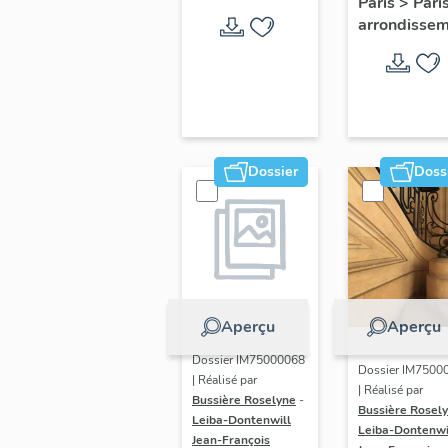
Paris
>
Pari
d'honneu
arrondisse
de l'Ecol
militaire
Dossier
Doss
Aperçu
Aperçu
Dossier IM75000068
Dossier IM7500
| Réalisé par
| Réalisé par
Bussière Roselyne
-
Bussière Rosel
Leiba-Dontenwill
Leiba-Dontenwi
Jean-François