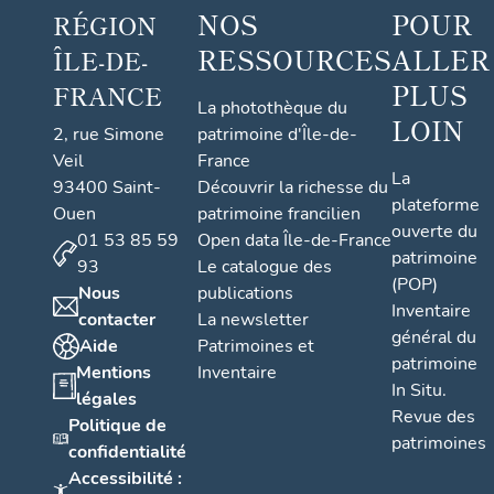
NOS
POUR
RÉGION
RESSOURCES
ALLER
ÎLE-DE-
PLUS
FRANCE
La photothèque du
LOIN
2, rue Simone
patrimoine d'Île-de-
Veil
France
La
93400 Saint-
Découvrir la richesse du
plateforme
Ouen
patrimoine francilien
ouverte du
01 53 85 59
Open data Île-de-France
patrimoine
93
Le catalogue des
(POP)
Nous
publications
Inventaire
contacter
La newsletter
général du
Aide
Patrimoines et
patrimoine
Mentions
Inventaire
In Situ.
légales
Revue des
Politique de
patrimoines
confidentialité
Accessibilité :