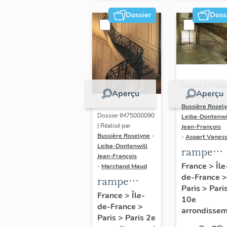
Dossier
Doss
Dossier IM7500
Aperçu
Aperçu
| Réalisé par
Bussière Rosel
Dossier IM75000090
Leiba-Dontenwi
| Réalisé par
Jean-François
Bussière Roselyne
-
-
Aspart Vanes
Leiba-Dontenwill
rampe
Jean-François
d'appui,
France
>
Île
-
Marchand Maud
de-France
>
escalier 
rampe
Paris
>
Pari
couvent 
d'appui,
France
>
Île-
10e
Récollets
de-France
>
escalier de
arrondisse
Paris
>
Paris 2e
(non étud
la maison à