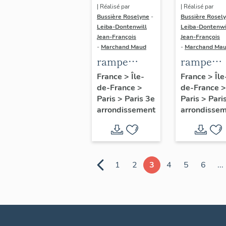
| Réalisé par
| Réalisé par
Bussière Roselyne
-
Bussière Rosel
Leiba-Dontenwill
Leiba-Dontenwi
Jean-François
Jean-François
-
Marchand Maud
-
Marchand Ma
rampe
rampe
d'appui,
d'appui,
France
>
Île-
France
>
Île
de-France
>
de-France
>
escalier
escalier 
Paris
>
Paris 3e
Paris
>
Pari
secondaire
la maison
arrondissement
arrondisse
de l'hôtel de
porte
Vigny (non
cochère
étudié)
(non étud
1
2
3
4
5
6
...