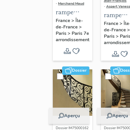
Jean-François
-
Marchand Maud
-
Aspart Vanes
rampe
rampe
d'appui,
France
>
Île-
d'appui,
France
>
Île
de-France
>
escalier
de-France
>
escalier 
Paris
>
Paris 7e
d'honneur
Paris
>
Pari
l' hôtel
arrondissement
arrondisse
de l'hôtel de
Fleury o
Maisons,
Brochet 
puis Pozzo
Saint-Pre
di Borgo
actuelle
Dossier
Doss
Institut
d'études
politique
(non étud
Aperçu
Aperçu
Dossier IM75000162
Dossier IM7500