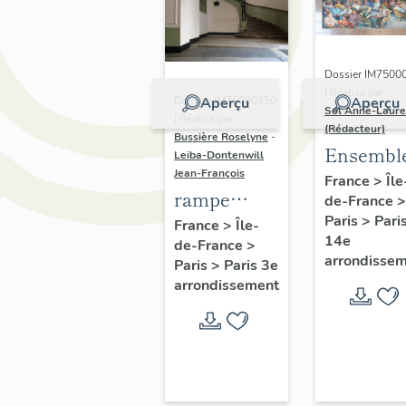
Dossier IM7500
| Réalisé par
Dossier IM75000150
Aperçu
Aperçu
Sol Anne-Laure
| Réalisé par
(Rédacteur)
Bussière Roselyne
-
Ensembl
Leiba-Dontenwill
Jean-François
de 4
France
>
Île
rampe
de-France
>
peintures
d'appui,
Paris
>
Pari
France
>
Île-
scènes
14e
de-France
>
escalier de
parisien
arrondisse
Paris
>
Paris 3e
la maison à
et rurale
arrondissement
porte
cochère
(non étudié)