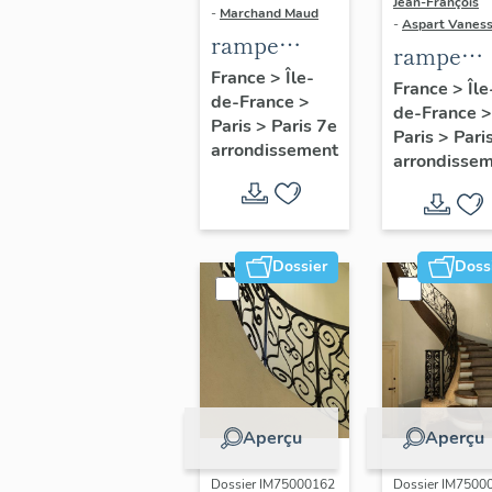
Jean-François
-
Marchand Maud
-
Aspart Vanes
rampe
rampe
d'appui,
France
>
Île-
d'appui,
France
>
Île
de-France
>
escalier
de-France
>
escalier 
Paris
>
Paris 7e
d'honneur
Paris
>
Pari
l' hôtel
arrondissement
arrondisse
de l'hôtel de
Fleury o
Maisons,
Brochet 
puis Pozzo
Saint-Pre
di Borgo
actuelle
Dossier
Doss
Institut
d'études
politique
(non étud
Aperçu
Aperçu
Dossier IM75000162
Dossier IM7500