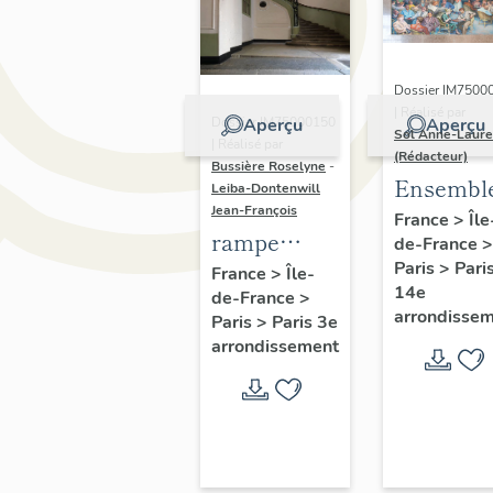
Dossier IM7500
| Réalisé par
Dossier IM75000150
Aperçu
Aperçu
Sol Anne-Laure
| Réalisé par
(Rédacteur)
Bussière Roselyne
-
Ensembl
Leiba-Dontenwill
Jean-François
de 4
France
>
Île
rampe
de-France
>
peintures
d'appui,
Paris
>
Pari
France
>
Île-
scènes
14e
de-France
>
escalier de
parisien
arrondisse
Paris
>
Paris 3e
la maison à
et rurale
arrondissement
porte
cochère
(non étudié)