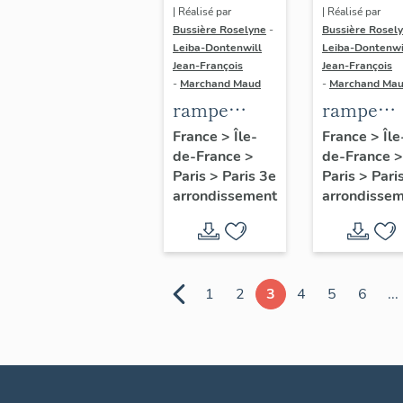
| Réalisé par
| Réalisé par
Bussière Roselyne
-
Bussière Rosel
Leiba-Dontenwill
Leiba-Dontenwi
Jean-François
Jean-François
-
Marchand Maud
-
Marchand Ma
rampe
rampe
d'appui,
d'appui,
France
>
Île-
France
>
Île
de-France
>
de-France
>
escalier
escalier 
Paris
>
Paris 3e
Paris
>
Pari
secondaire
la maison
arrondissement
arrondisse
de l'hôtel de
porte
Vigny (non
cochère
étudié)
(non étud
1
2
3
4
5
6
...