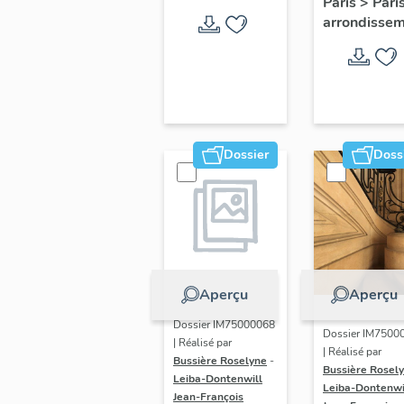
Paris
>
Pari
d'honneu
arrondisse
de l'Ecol
militaire
Dossier
Doss
Aperçu
Aperçu
Dossier IM75000068
Dossier IM7500
| Réalisé par
| Réalisé par
Bussière Roselyne
-
Bussière Rosel
Leiba-Dontenwill
Leiba-Dontenwi
Jean-François