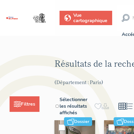
Vue
cartographique
Accéd
Résultats de la rec
(Département : Paris)
Sélectionner
Filtres
les résultats
affichés
Dossier
Doss