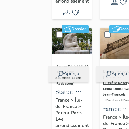
arrondissement
porte
cochère
dite maison
Belon-
Dossier
Doss
Vatard (non
étudié)
Dossier IM75000182
Dossier IM7500
| Réalisé par
Aperçu
Aperçu
| Réalisé par
Sol Anne-Laure
Bussière Rosel
(Rédacteur)
Leiba-Dontenwi
Statue :
Jean-François
Femme
France
>
Île-
-
Marchand Ma
de-France
>
assise
rampe
Paris
>
Paris
d'appui,
France
>
Île
14e
de-France
>
escalier
arrondissement