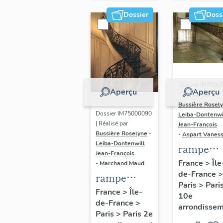
Dossier
Doss
Dossier IM7500
Aperçu
Aperçu
| Réalisé par
Bussière Rosel
Dossier IM75000090
Leiba-Dontenwi
| Réalisé par
Jean-François
Bussière Roselyne
-
-
Aspart Vanes
Leiba-Dontenwill
rampe
Jean-François
d'appui,
France
>
Île
-
Marchand Maud
de-France
>
escalier 
rampe
Paris
>
Pari
couvent 
d'appui,
France
>
Île-
10e
Récollets
de-France
>
escalier de
arrondisse
Paris
>
Paris 2e
(non étud
la maison à