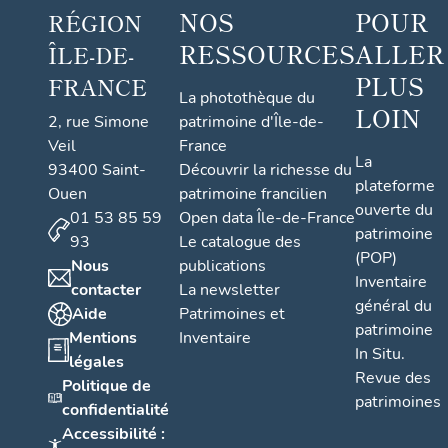
NOS
POUR
RÉGION
RESSOURCES
ALLER
ÎLE-DE-
PLUS
FRANCE
La photothèque du
LOIN
2, rue Simone
patrimoine d'Île-de-
Veil
France
La
93400 Saint-
Découvrir la richesse du
plateforme
Ouen
patrimoine francilien
ouverte du
01 53 85 59
Open data Île-de-France
patrimoine
93
Le catalogue des
(POP)
Nous
publications
Inventaire
contacter
La newsletter
général du
Aide
Patrimoines et
patrimoine
Mentions
Inventaire
In Situ.
légales
Revue des
Politique de
patrimoines
confidentialité
Accessibilité :