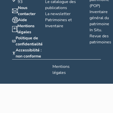
93
Le catalogue des
(POP)
Nous
publications
Inventaire
contacter
La newsletter
général du
Aide
Patrimoines et
patrimoine
Mentions
Inventaire
In Situ.
légales
Revue des
Politique de
patrimoines
confidentialité
Accessibilité :
non conforme
Mentions
légales