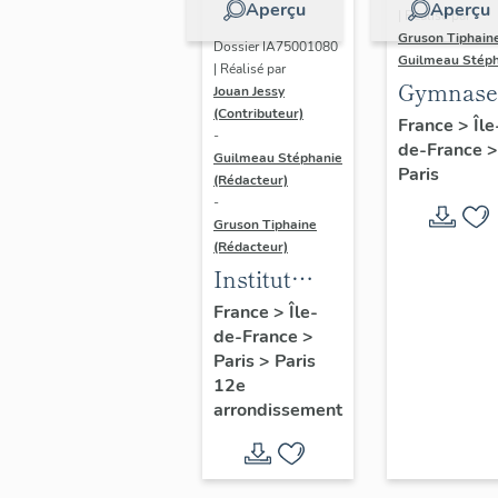
Aperçu
Aperçu
| Réalisé par
Gruson Tiphain
Dossier IA75001080
Guilmeau Stép
| Réalisé par
Gymnase
Jouan Jessy
(Contributeur)
d'Allema
France
>
Île
-
de-France
>
actuelle
Guilmeau Stéphanie
Paris
gymnase
(Rédacteur)
-
Jean-Jau
Gruson Tiphaine
(Rédacteur)
Institut
national du
France
>
Île-
de-France
>
sport, de
Paris
>
Paris
l'expertise
12e
et de la
arrondissement
performance
(INSEP)