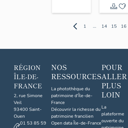
Baudoui
ou pavill
Pompado
1
...
14
15
16
NOS
POUR
RÉGION
RESSOURCES
ALLER
ÎLE-DE-
PLUS
FRANCE
La photothèque du
LOIN
2, rue Simone
patrimoine d'Île-de-
Veil
France
La
93400 Saint-
Découvrir la richesse du
plateforme
Ouen
patrimoine francilien
ouverte du
01 53 85 59
Open data Île-de-France
patrimoine