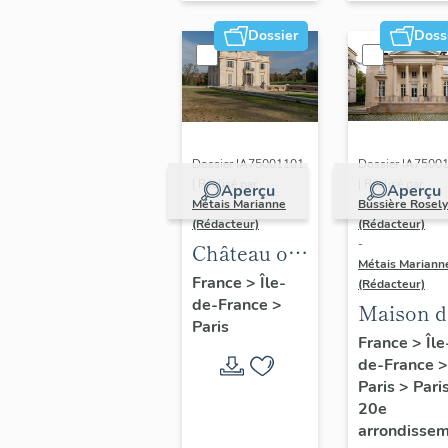
musculation
Dossier
Doss
Dossier IA7500
Dossier IA75001101
| Réalisé par
| Réalisé par
Aperçu
Aperçu
Bussière Rosel
Métais Marianne
(Rédacteur)
(Rédacteur)
-
Château ou
Métais Mariann
pavillon de
France
>
Île-
(Rédacteur)
de-France
>
Bagatelle
Maison d
Paris
villégiatu
France
>
Île
de-France
>
dite
Paris
>
Pari
Pavillon
20e
Carré de
arrondisse