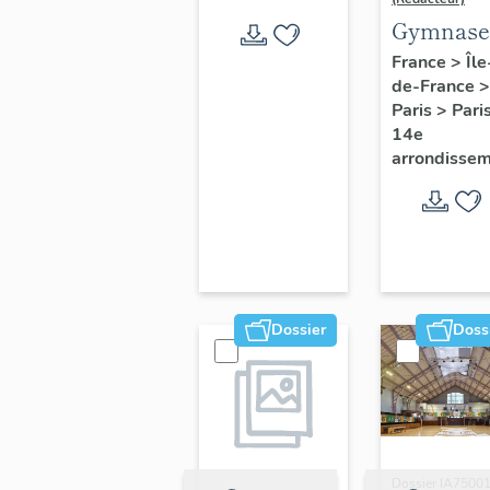
Gymnase
Huyghen
France
>
Île
de-France
>
Paris
>
Pari
14e
arrondisse
Dossier
Doss
Dossier IA7500