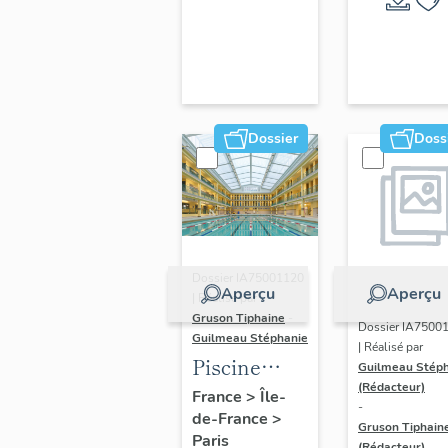
hôtels
Arena
Dossier
Doss
Dossier IA75001120
Aperçu
Aperçu
| Réalisé par
Gruson Tiphaine
-
Dossier IA7500
Guilmeau Stéphanie
| Réalisé par
Piscine
Guilmeau Stép
(Rédacteur)
Pontoise
France
>
Île-
-
de-France
>
Gruson Tiphain
Paris
(Rédacteur)