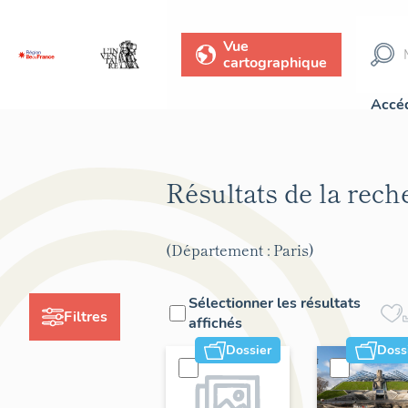
Vue
cartographique
Accéd
Résultats de la rec
(Département : Paris)
Sélectionner les résultats
Filtres
affichés
Dossier
Doss