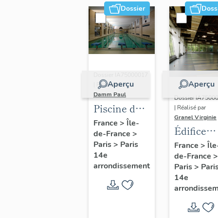
Dossier
Doss
Dossier IA75000017
Aperçu
Aperçu
| Réalisé par
Damm Paul
Dossier IA7500
Piscine de
| Réalisé par
Granel Virginie
la Cité
France
>
Île-
Édifice
de-France
>
internationale
sportif di
Paris
>
Paris
France
>
Île
universitaire
14e
de-France
>
Espace S
de Paris et
arrondissement
Paris
>
Pari
salle de
14e
boxe,
arrondisse
actuellement
salle de