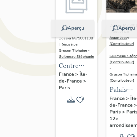
Dossier IA7500
Aperçu
Aperçu
| Réalisé par
Jouan Jessy
Dossier IA75001108
(Contributeur)
| Réalisé par
-
Gruson Tiphaine
-
Guilmeau Stép
Guilmeau Stéphanie
(Contributeur)
Centre
-
sportif Léo-
France
>
Île-
Gruson Tiphain
de-France
>
Lagrange
(Contributeur)
Paris
Palais
omnispor
France
>
Île
de-France
>
de Paris-
Paris
>
Pari
Bercy,
12e
aujourd'h
arrondisse
Accor