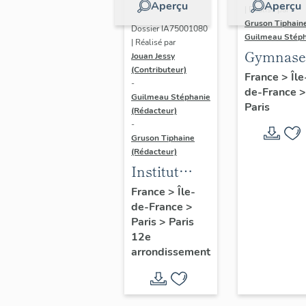
Aperçu
Aperçu
| Réalisé par
Gruson Tiphain
Dossier IA75001080
Guilmeau Stép
| Réalisé par
Gymnase
Jouan Jessy
(Contributeur)
d'Allema
France
>
Île
-
de-France
>
actuelle
Guilmeau Stéphanie
Paris
gymnase
(Rédacteur)
-
Jean-Jau
Gruson Tiphaine
(Rédacteur)
Institut
national du
France
>
Île-
de-France
>
sport, de
Paris
>
Paris
l'expertise
12e
et de la
arrondissement
performance
(INSEP)