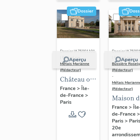
musculation
Dossier
Doss
Dossier IA7500
Dossier IA75001101
| Réalisé par
| Réalisé par
Aperçu
Aperçu
Bussière Rosel
Métais Marianne
(Rédacteur)
(Rédacteur)
-
Château ou
Métais Mariann
pavillon de
France
>
Île-
(Rédacteur)
de-France
>
Bagatelle
Maison d
Paris
villégiatu
France
>
Île
de-France
>
dite
Paris
>
Pari
Pavillon
20e
Carré de
arrondisse