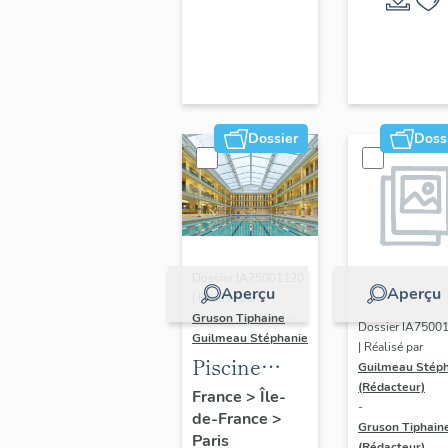
hôtels
Arena
Dossier
Doss
Dossier IA75001120
Aperçu
Aperçu
| Réalisé par
Gruson Tiphaine
-
Dossier IA7500
Guilmeau Stéphanie
| Réalisé par
Piscine
Guilmeau Stép
(Rédacteur)
Pontoise
France
>
Île-
-
de-France
>
Gruson Tiphain
Paris
(Rédacteur)