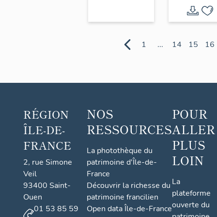
Baudoui
ou pavill
Pompado
1
...
14
15
16
NOS
POUR
RÉGION
RESSOURCES
ALLER
ÎLE-DE-
PLUS
FRANCE
La photothèque du
LOIN
2, rue Simone
patrimoine d'Île-de-
Veil
France
La
93400 Saint-
Découvrir la richesse du
plateforme
Ouen
patrimoine francilien
ouverte du
01 53 85 59
Open data Île-de-France
patrimoine