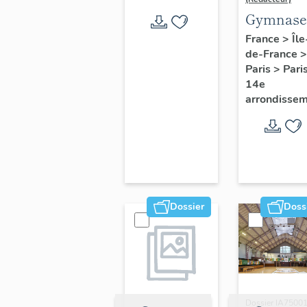
Gymnase
Huyghen
France
>
Île
de-France
>
Paris
>
Pari
14e
arrondisse
Dossier
Doss
Dossier IA7500