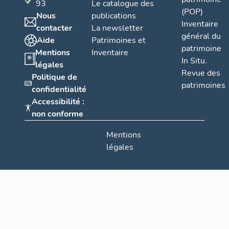
93
Le catalogue des
(POP)
Nous
publications
Inventaire
contacter
La newsletter
général du
Aide
Patrimoines et
patrimoine
Mentions
Inventaire
In Situ.
légales
Revue des
Politique de
patrimoines
confidentialité
Accessibilité :
non conforme
Mentions
légales