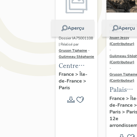
Dossier IA7500
Aperçu
Aperçu
| Réalisé par
Jouan Jessy
Dossier IA75001108
(Contributeur)
| Réalisé par
-
Gruson Tiphaine
-
Guilmeau Stép
Guilmeau Stéphanie
(Contributeur)
Centre
-
sportif Léo-
France
>
Île-
Gruson Tiphain
de-France
>
Lagrange
(Contributeur)
Paris
Palais
omnispor
France
>
Île
de-France
>
de Paris-
Paris
>
Pari
Bercy,
12e
aujourd'h
arrondisse
Accor