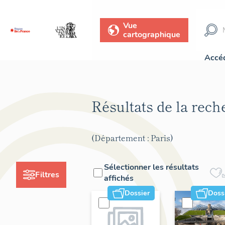
Vue
cartographique
Accéd
Résultats de la rec
(Département : Paris)
Sélectionner les résultats
Filtres
affichés
Dossier
Doss