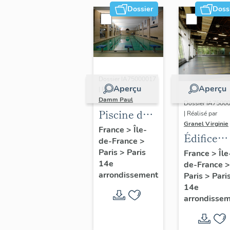
Dossier
Doss
Dossier IA75000017
Aperçu
Aperçu
| Réalisé par
Damm Paul
Dossier IA7500
Piscine de
| Réalisé par
Granel Virginie
la Cité
France
>
Île-
Édifice
de-France
>
internationale
sportif di
Paris
>
Paris
France
>
Île
universitaire
14e
de-France
>
Espace S
de Paris et
arrondissement
Paris
>
Pari
salle de
14e
boxe,
arrondisse
actuellement
salle de