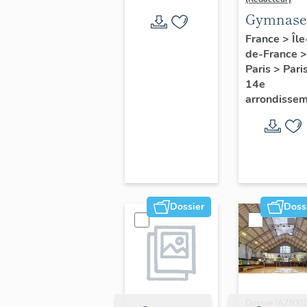
Gymnase
Huyghen
France
>
Île
de-France
>
Paris
>
Pari
14e
arrondisse
Dossier
Doss
Dossier IA7500