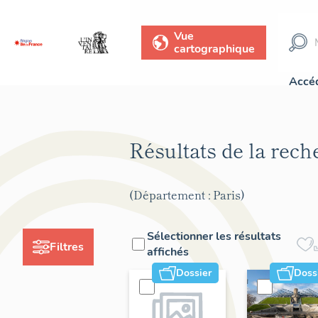
Vue
cartographique
Accéd
Résultats de la rec
(Département : Paris)
Sélectionner les résultats
Filtres
affichés
Dossier
Doss