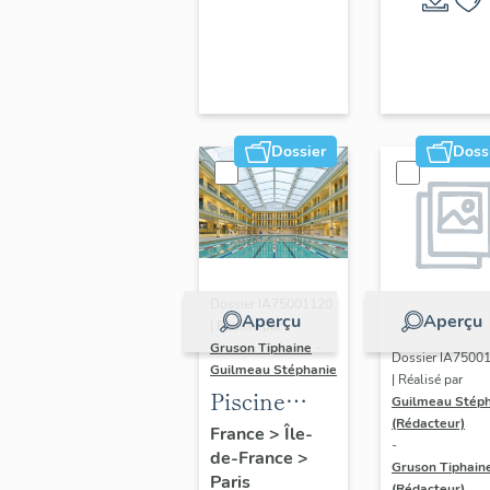
hôtels
Arena
Dossier
Doss
Dossier IA75001120
Aperçu
Aperçu
| Réalisé par
Gruson Tiphaine
-
Dossier IA7500
Guilmeau Stéphanie
| Réalisé par
Piscine
Guilmeau Stép
(Rédacteur)
Pontoise
France
>
Île-
-
de-France
>
Gruson Tiphain
Paris
(Rédacteur)