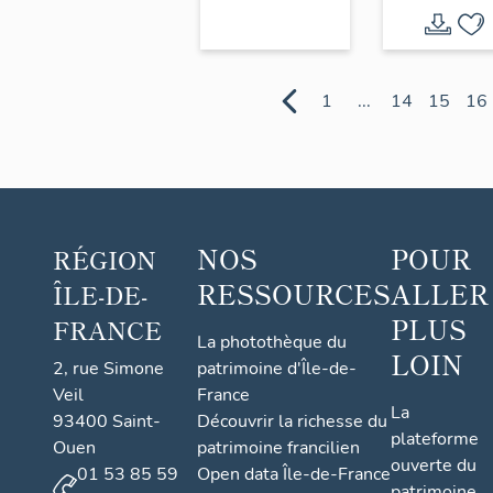
Baudoui
ou pavill
Pompado
1
...
14
15
16
NOS
POUR
RÉGION
RESSOURCES
ALLER
ÎLE-DE-
PLUS
FRANCE
La photothèque du
LOIN
2, rue Simone
patrimoine d'Île-de-
Veil
France
La
93400 Saint-
Découvrir la richesse du
plateforme
Ouen
patrimoine francilien
ouverte du
01 53 85 59
Open data Île-de-France
patrimoine