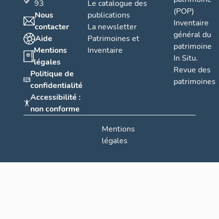
93
Le catalogue des
(POP)
Nous
publications
Inventaire
contacter
La newsletter
général du
Aide
Patrimoines et
patrimoine
Mentions
Inventaire
In Situ.
légales
Revue des
Politique de
patrimoines
confidentialité
Accessibilité :
non conforme
Mentions
légales