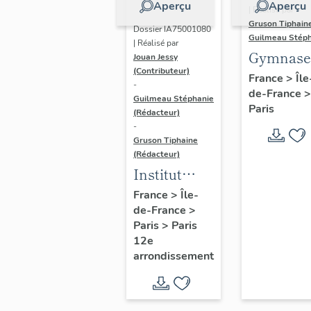
Aperçu
Aperçu
| Réalisé par
Gruson Tiphain
Dossier IA75001080
Guilmeau Stép
| Réalisé par
Gymnase
Jouan Jessy
(Contributeur)
d'Allema
France
>
Île
-
de-France
>
actuelle
Guilmeau Stéphanie
Paris
gymnase
(Rédacteur)
-
Jean-Jau
Gruson Tiphaine
(Rédacteur)
Institut
national du
France
>
Île-
de-France
>
sport, de
Paris
>
Paris
l'expertise
12e
et de la
arrondissement
performance
(INSEP)