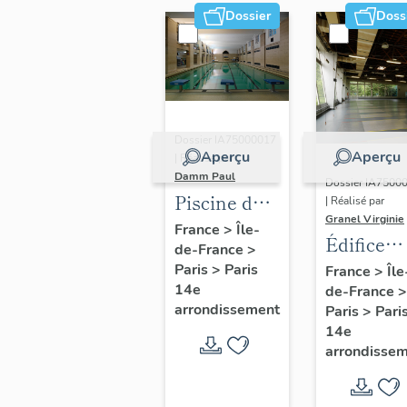
Dossier
Doss
Dossier IA75000017
Aperçu
Aperçu
| Réalisé par
Damm Paul
Dossier IA7500
Piscine de
| Réalisé par
Granel Virginie
la Cité
France
>
Île-
Édifice
de-France
>
internationale
sportif di
Paris
>
Paris
France
>
Île
universitaire
14e
de-France
>
Espace S
de Paris et
arrondissement
Paris
>
Pari
salle de
14e
boxe,
arrondisse
actuellement
salle de