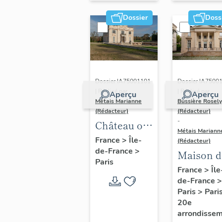
musculation
Dossier
Doss
Dossier IA7500
Dossier IA75001101
| Réalisé par
| Réalisé par
Aperçu
Aperçu
Bussière Rosel
Métais Marianne
(Rédacteur)
(Rédacteur)
-
Château ou
Métais Mariann
pavillon de
France
>
Île-
(Rédacteur)
de-France
>
Bagatelle
Maison d
Paris
villégiatu
France
>
Île
de-France
>
dite
Paris
>
Pari
Pavillon
20e
Carré de
arrondisse