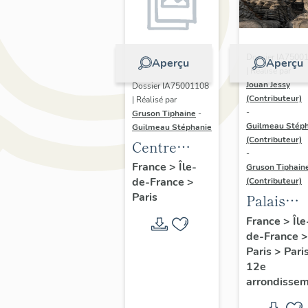
Dossier IA7500
Aperçu
Aperçu
| Réalisé par
Jouan Jessy
Dossier IA75001108
(Contributeur)
| Réalisé par
-
Gruson Tiphaine
-
Guilmeau Stép
Guilmeau Stéphanie
(Contributeur)
Centre
-
sportif Léo-
France
>
Île-
Gruson Tiphain
de-France
>
Lagrange
(Contributeur)
Paris
Palais
omnispor
France
>
Île
de-France
>
de Paris-
Paris
>
Pari
Bercy,
12e
aujourd'h
arrondisse
Accor