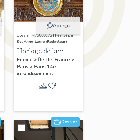
Aperçu
Dossier IM75000172 | Réalisé par
Sol Anne-Laure (Rédacteur)
Horloge de la
cheminée de la salle
France
>
Île-de-France
>
Paris
>
Paris 14e
des mariages
arrondissement
Dossier