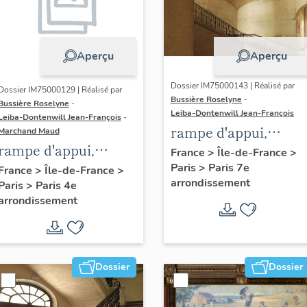
Aperçu
Aperçu
Dossier IM75000143 | Réalisé par
Dossier IM75000129 | Réalisé par
Bussière Roselyne
-
Bussière Roselyne
-
Leiba-Dontenwill Jean-François
Leiba-Dontenwill Jean-François
-
rampe d'appui,
Marchand Maud
rampe d'appui,
escalier de l' hôpital
France
>
Île-de-France
>
escalier de l' hôtel
Paris
>
Paris 7e
dit hôtel des
France
>
Île-de-France
>
arrondissement
Paris
>
Paris 4e
Chastillon (non
Invalides (non
arrondissement
étudié)
étudié)
Dossier
Dossier