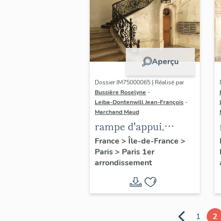
Aperçu
Dossier IM75000065 | Réalisé par
Bussière Roselyne
-
Leiba-Dontenwill Jean-François
-
Marchand Maud
rampe d'appui,
escalier de la maison
France
>
Île-de-France
>
Paris
>
Paris 1er
à porte cochère dite
arrondissement
Hôtel de Vins puis
hôtel Dupin (non
étudié)
1
2