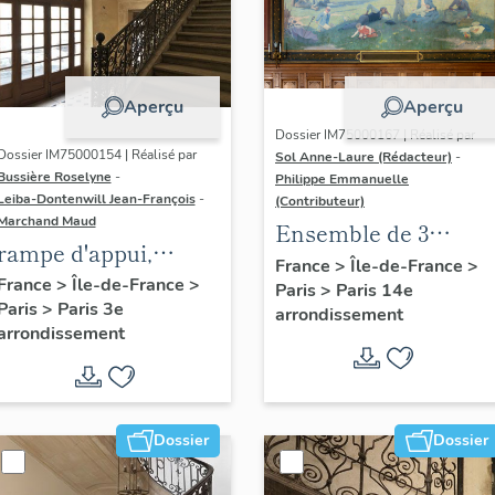
Aperçu
Aperçu
Dossier IM75000167 | Réalisé par
Dossier IM75000154 | Réalisé par
Sol Anne-Laure (Rédacteur)
-
Bussière Roselyne
-
Philippe Emmanuelle
Leiba-Dontenwill Jean-François
-
(Contributeur)
Marchand Maud
Ensemble de 3
rampe d'appui,
peintures
France
>
Île-de-France
>
escalier de l' hôtel de
France
>
Île-de-France
>
Paris
>
Paris 14e
monumentales : les
Paris
>
Paris 3e
Vigny (non étudié)
arrondissement
Fiançailles, le Repas
arrondissement
de noces, la Famille
Dossier
Dossier