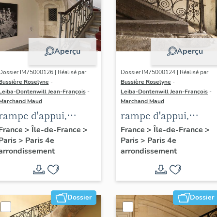
Aperçu
Aperçu
Dossier IM75000126 | Réalisé par
Dossier IM75000124 | Réalisé par
Bussière Roselyne
-
Bussière Roselyne
-
Leiba-Dontenwill Jean-François
-
Leiba-Dontenwill Jean-François
-
Marchand Maud
Marchand Maud
rampe d'appui,
rampe d'appui,
escalier de l' hôtel de
escalier de la maiso
France
>
Île-de-France
>
France
>
Île-de-France
>
Paris
>
Paris 4e
Paris
>
Paris 4e
Hénault de Cantobre
à porte cochère dite
arrondissement
arrondissement
(non étudié)
hôtel de Villemonté
(non étudié)
Dossier
Dossier