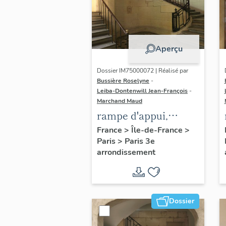
Aperçu
Dossier IM75000072 | Réalisé par
Bussière Roselyne
-
Leiba-Dontenwill Jean-François
-
Marchand Maud
rampe d'appui,
escalier de l' hôtel
France
>
Île-de-France
>
Paris
>
Paris 3e
d'Alméras (non
arrondissement
étudié)
Dossier