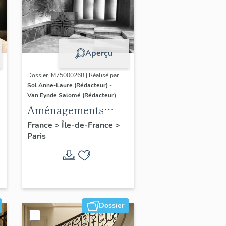
Aperçu
Dossier IM75000268 | Réalisé par
Sol Anne-Laure (Rédacteur)
-
Van Eynde Salomé (Rédacteur)
Aménagements
d'appartements et
France
>
Île-de-France
>
n
Paris
création de mobilier
Dossier