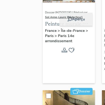
Dossier IM75000190 | Réalisé par
Sol Anne-Laure (Rédacteur)
Aperçu
Peinture murale :
Les vieilles
France
>
Île-de-France
>
Paris
>
Paris 14e
chansons de France.
arrondissement
Dossier