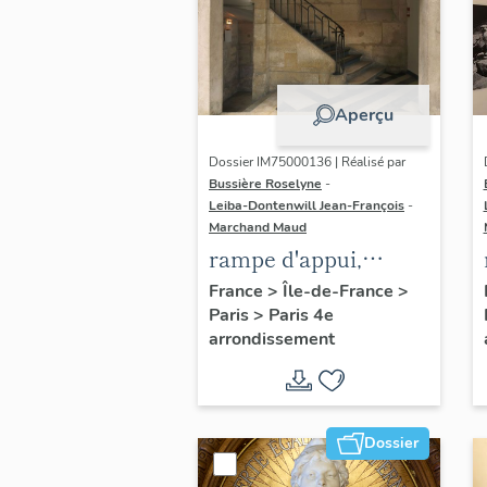
Aperçu
Dossier IM75000136 | Réalisé par
Bussière Roselyne
-
Leiba-Dontenwill Jean-François
-
Marchand Maud
rampe d'appui,
escalier de la maison
France
>
Île-de-France
>
Paris
>
Paris 4e
à porte cochère (non
arrondissement
étudié)
Dossier