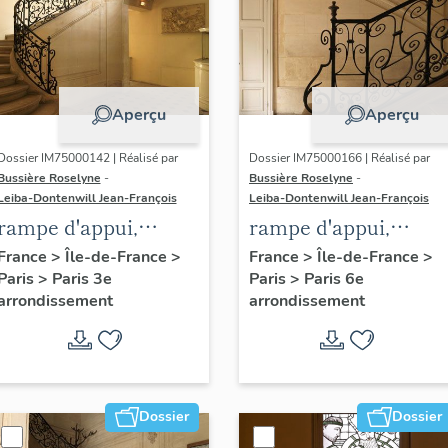
Aperçu
Aperçu
Dossier IM75000142 | Réalisé par
Dossier IM75000166 | Réalisé par
Bussière Roselyne
-
Bussière Roselyne
-
Leiba-Dontenwill Jean-François
Leiba-Dontenwill Jean-François
rampe d'appui,
rampe d'appui,
escalier de l' hôtel de
départ de rampe
France
>
Île-de-France
>
France
>
Île-de-France
>
Paris
>
Paris 3e
Paris
>
Paris 6e
Hesse (non étudié)
d'appui, escalier du
arrondissement
arrondissement
petit hôtel de Conti
(non étudié)
Dossier
Dossier