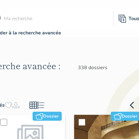
Tou
der à la recherche avancée
herche avancée :
338 dossiers
hés
Dossier
Dossier