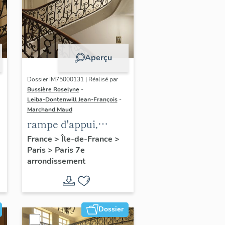
Aperçu
Dossier IM75000131 | Réalisé par
Bussière Roselyne
-
Leiba-Dontenwill Jean-François
-
Marchand Maud
rampe d'appui,
escalier de l' hôtel de
France
>
Île-de-France
>
Paris
>
Paris 7e
Roquelaure,
arrondissement
actuellement
ministère de
l'Ecologie (non
étudié)
Dossier