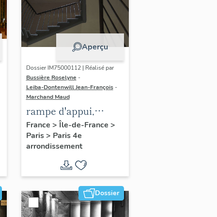
Aperçu
Dossier IM75000112 | Réalisé par
Bussière Roselyne
-
Leiba-Dontenwill Jean-François
-
Marchand Maud
rampe d'appui,
escalier de la maison
France
>
Île-de-France
>
Paris
>
Paris 4e
à porte cochère dite
arrondissement
maison Varin (non
étudié)
Dossier