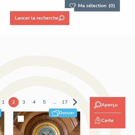
Ma sélection
(0)
s
Lancer la recherche
1
2
3
4
5
...
17
Aperçu
Dossier
Carte