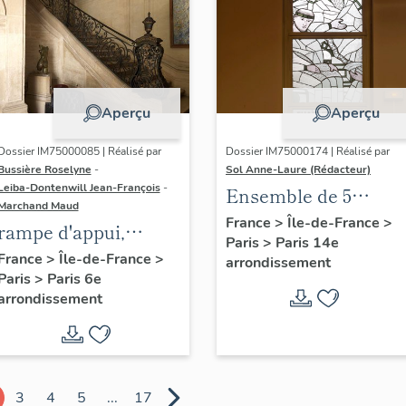
Aperçu
Aperçu
Dossier IM75000085 | Réalisé par
Dossier IM75000174 | Réalisé par
Bussière Roselyne
-
Sol Anne-Laure (Rédacteur)
Leiba-Dontenwill Jean-François
-
Ensemble de 5
Marchand Maud
verrières : La Justice
France
>
Île-de-France
>
rampe d'appui,
Paris
>
Paris 14e
escalier de l' hôtel de
France
>
Île-de-France
>
arrondissement
Paris
>
Paris 6e
Marsilly (non étudié)
arrondissement
3
4
5
...
17