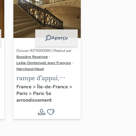
Aperçu
Dossier IM75000080 | Réalisé par
Bussière Roselyne
-
Leiba-Dontenwill Jean-François
-
Marchand Maud
.
rampe d'appui,
escalier de
France
>
Île-de-France
>
Paris
>
Paris 5e
l'infirmerie de
arrondissement
l'abbaye du Val-de-
Grâce, actuellement
hôpital (non étudié)