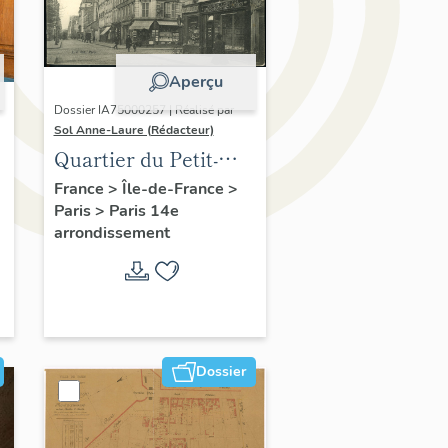
Aperçu
Dossier IA75000257 | Réalisé par
Sol Anne-Laure (Rédacteur)
Quartier du Petit-
Montrouge
France
>
Île-de-France
>
Paris
>
Paris 14e
arrondissement
Dossier