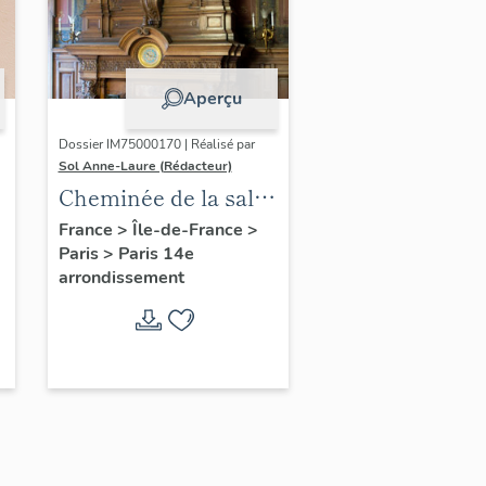
Aperçu
Dossier IM75000170 | Réalisé par
Sol Anne-Laure (Rédacteur)
Cheminée de la salle
des mariages
France
>
Île-de-France
>
Paris
>
Paris 14e
arrondissement