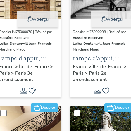
Aperçu
Aperçu
Dossier IM75000070 | Réalisé par
Dossier IM75000098 | Réalisé par
Bussière Roselyne
-
Bussière Roselyne
-
Leiba-Dontenwill Jean-François
-
Leiba-Dontenwill Jean-François
-
Marchand Maud
Marchand Maud
rampe d'appui,
rampe d'appui,
escalier de l' hôtel de
escalier de la maiso
France
>
Île-de-France
>
France
>
Île-de-France
>
Paris
>
Paris 3e
Paris
>
Paris 2e
Sandreville (non
à porte cochère (non
arrondissement
arrondissement
étudié)
étudié)
Dossier
Dossier