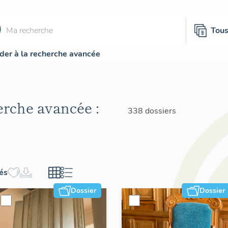
Tou
der à la recherche avancée
herche avancée :
338 dossiers
hés
Dossier
Dossier