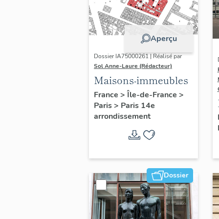
Aperçu
Dossier IA75000261 | Réalisé par
Sol Anne-Laure (Rédacteur)
Maisons-immeubles
France
>
Île-de-France
>
Paris
>
Paris 14e
arrondissement
Dossier