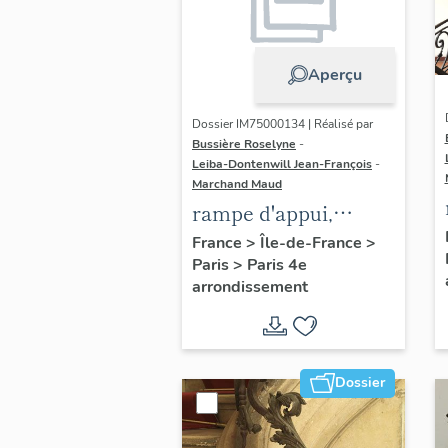
Aperçu
Dossier IM75000134 | Réalisé par
Bussière Roselyne
-
Leiba-Dontenwill Jean-François
-
Marchand Maud
rampe d'appui,
escalier de la maison
France
>
Île-de-France
>
Paris
>
Paris 4e
à porte cochère dite
arrondissement
hôtel Charpentier
(non étudié)
Dossier