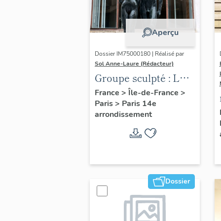
Aperçu
Dossier IM75000180 | Réalisé par
Sol Anne-Laure (Rédacteur)
Groupe sculpté : Les
Adolescents
France
>
Île-de-France
>
Paris
>
Paris 14e
arrondissement
Dossier