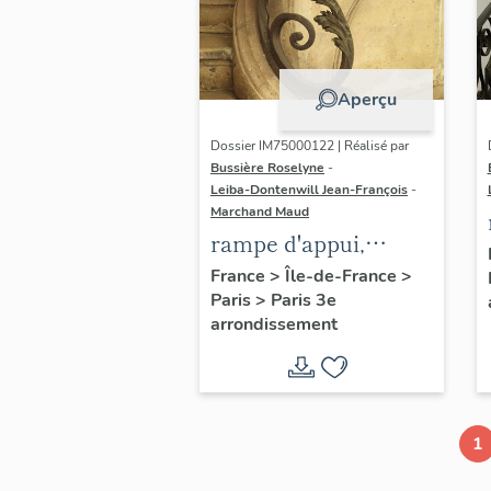
Aperçu
Dossier IM75000122 | Réalisé par
Bussière Roselyne
-
Leiba-Dontenwill Jean-François
-
Marchand Maud
rampe d'appui,
escalier de la maison
France
>
Île-de-France
>
Paris
>
Paris 3e
à porte cochère (non
arrondissement
étudié)
1