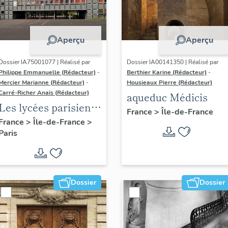
Aperçu
Aperçu
Dossier IA75001077 | Réalisé par
Dossier IA00141350 | Réalisé par
Philippe Emmanuelle (Rédacteur)
-
Berthier Karine (Rédacteur)
-
Mercier Marianne (Rédacteur)
-
Housieaux Pierre (Rédacteur)
Carré-Richer Anaïs (Rédacteur)
aqueduc Médicis
Les lycées parisiens
France
>
Île-de-France
de Jean-Claude
France
>
Île-de-France
>
Paris
Dondel et Roger
Dhuit
Dossier
Dossier