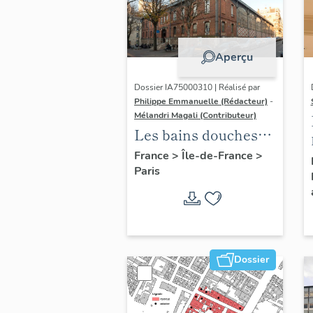
Aperçu
Dossier IA75000310 | Réalisé par
Philippe Emmanuelle (Rédacteur)
-
Mélandri Magali (Contributeur)
Les bains douches
municipaux de la
France
>
Île-de-France
>
Paris
ville de Paris
Dossier