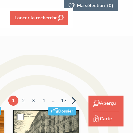
Ma sélection
(0)
s
Lancer la recherche
1
2
3
4
...
17
Aperçu
Dossier
Carte