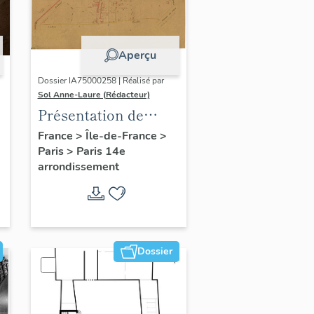
Aperçu
Dossier IA75000258 | Réalisé par
Sol Anne-Laure (Rédacteur)
Présentation de
l'étude du
France
>
Île-de-France
>
Paris
>
Paris 14e
patrimoine sur le
arrondissement
quartier du Petit-
Montrouge
Dossier