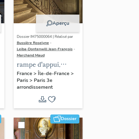
Aperçu
Dossier IM75000064 | Réalisé par
Bussière Roselyne
-
Leiba-Dontenwill Jean-François
-
Marchand Maud
rampe d'appui,
escalier de la maison
France
>
Île-de-France
>
Paris
>
Paris 3e
à porte cochère dite
arrondissement
hôtel Le Lièvre de
La Grange
Dossier