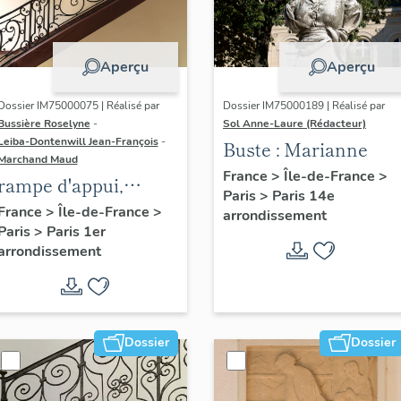
Aperçu
Aperçu
Dossier IM75000075 | Réalisé par
Dossier IM75000189 | Réalisé par
Bussière Roselyne
-
Sol Anne-Laure (Rédacteur)
Leiba-Dontenwill Jean-François
-
Buste : Marianne
Marchand Maud
France
>
Île-de-France
>
rampe d'appui,
Paris
>
Paris 14e
escalier de la maison
France
>
Île-de-France
>
arrondissement
Paris
>
Paris 1er
à porte cochère (non
arrondissement
étudié)
Dossier
Dossier