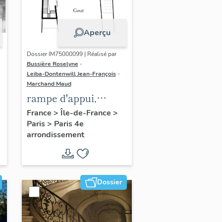
Aperçu
Dossier IM75000099 | Réalisé par
Bussière Roselyne
-
Leiba-Dontenwill Jean-François
-
Marchand Maud
rampe d'appui,
n
escalier de la maison
France
>
Île-de-France
>
Paris
>
Paris 4e
à porte cochère (non
arrondissement
étudié)
Dossier