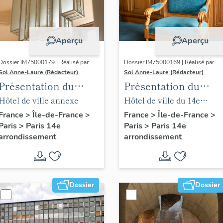
Aperçu
Aperçu
Dossier IM75000179 | Réalisé par
Dossier IM75000169 | Réalisé par
Sol Anne-Laure (Rédacteur)
Sol Anne-Laure (Rédacteur)
Présentation du
Présentation du
mobilier de la mairie
mobilier de la salle
Hôtel de ville annexe
Hôtel de ville du 14e
annexe
des mariages
arrondissement
France
>
Île-de-France
>
France
>
Île-de-France
>
Paris
>
Paris 14e
Paris
>
Paris 14e
arrondissement
arrondissement
Dossier
Dossier