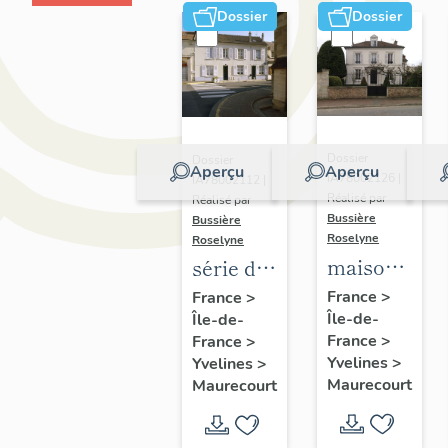
Dossier
Dossier
Dossier
Dossier
Aperçu
Aperçu
IA78002126 |
IA78002112 |
Réalisé par
Réalisé par
Bussière
Bussière
Roselyne
Roselyne
maison,
série de
13 rue
2
France
>
France
>
Île-de-
du
Île-de-
maisons,
France
>
France
>
Général-
3, 3bis
Yvelines
>
Yvelines
>
de-
rue
Maurecourt
Maurecourt
Gaulle
Maurice-
Berteaux