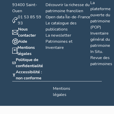
La
93400 Saint-
Découvrir la richesse du
plateforme
Ouen
patrimoine francilien
ouverte du
01 53 85 59
Open data Île-de-France
patrimoine
93
Le catalogue des
(POP)
Nous
publications
Inventaire
contacter
La newsletter
général du
Aide
Patrimoines et
patrimoine
Mentions
Inventaire
In Situ.
légales
Revue des
Politique de
patrimoines
confidentialité
Accessibilité :
non conforme
Mentions
légales