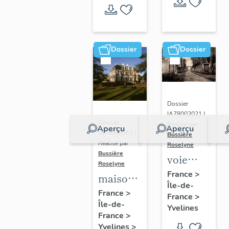
actuellemen
copropriété
Dossier
Dossier
Dossier
IA78002021 |
Dossier
Réalisé par
Aperçu
Aperçu
IA78002062 |
Bussière
Réalisé par
Roselyne
Bussière
voie
Roselyne
ferrée
France
>
maison
Île-de-
de la
de
France
>
France
>
ligne
Île-de-
notable,
Yvelines
des
France
>
1 rue
Yvelines
>