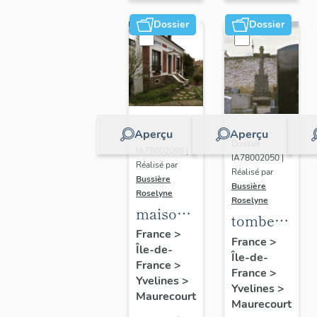
Dossier
Dossier
Aperçu
Aperçu
Dossier
Dossier
IA78002098 |
IA78002050 |
Réalisé par
Réalisé par
Bussière
Bussière
Roselyne
Roselyne
maison
tombeau
dite la
France
>
de la
France
>
Île-de-
Pinsonnette,
Île-de-
famille
France
>
6 rue
France
>
Thomas
Yvelines
>
Yvelines
>
Maurice
Maurecourt
Maurecourt
Berteaux