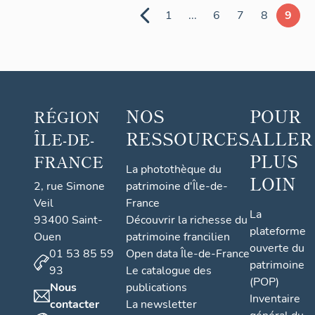
1
...
6
7
8
9
NOS
POUR
RÉGION
RESSOURCES
ALLER
ÎLE-DE-
PLUS
FRANCE
La photothèque du
LOIN
2, rue Simone
patrimoine d'Île-de-
Veil
France
La
93400 Saint-
Découvrir la richesse du
plateforme
Ouen
patrimoine francilien
ouverte du
01 53 85 59
Open data Île-de-France
patrimoine
93
Le catalogue des
(POP)
Nous
publications
Inventaire
contacter
La newsletter