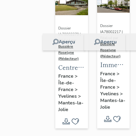
Dossier
Dossier
IA78002217 |
IA78002279 |
Réalisé par
Réalisé par
Aperçu
Aperçu
Bussière
Bussière
Roselyne
Roselyne
(Rédacteur)
(Rédacteur)
Immeubles
Centre
de la
France
>
social,
France
>
Île-de-
Demi-
Île-de-
actuellement
France
>
Lune
France
>
centre
Yvelines
>
Yvelines
>
médico-
Mantes-la-
Mantes-la-
Jolie
social
Jolie
Frédéric
Chopin