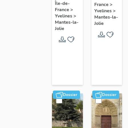
Île-de-
Fourré
France
>
France
>
Yvelines
>
Yvelines
>
Mantes-la-
Mantes-la-
Jolie
Jolie
Dossier
Dossier