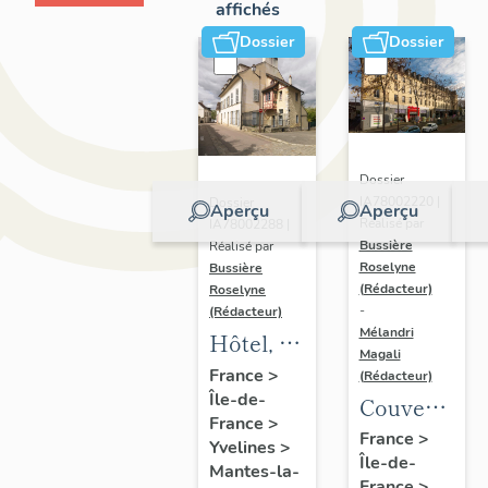
affichés
Dossier
Dossier
Dossier
IA78002220 |
Dossier
Aperçu
Aperçu
Réalisé par
IA78002288 |
Bussière
Réalisé par
Roselyne
Bussière
(Rédacteur)
Roselyne
-
(Rédacteur)
Mélandri
Hôtel, 16
Magali
rue
France
>
(Rédacteur)
Île-de-
Notre-
Couvent
France
>
Dame
de
France
>
Yvelines
>
Île-de-
Bénédictine
Mantes-la-
France
>