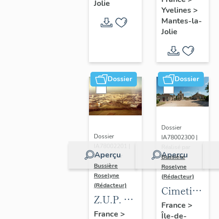
immeuble
Jolie
Yvelines
>
HBM
Mantes-la-
Jolie
Dossier
Dossier
Dossier
Dossier
IA78002300 |
IA78002201 |
Réalisé par
Aperçu
Aperçu
Réalisé par
Bussière
Bussière
Roselyne
Roselyne
(Rédacteur)
(Rédacteur)
Cimetière
Z.U.P. du
de
France
>
Val
France
>
Île-de-
Gassicourt