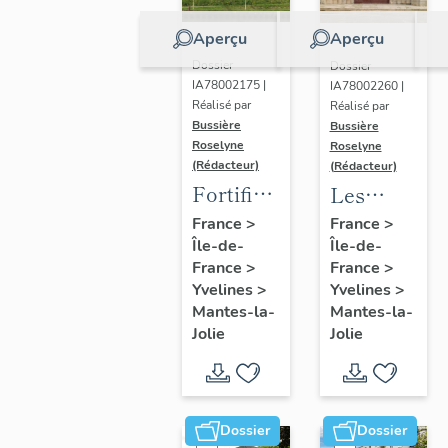
Aperçu
Aperçu
Dossier
Dossier
IA78002175 |
IA78002260 |
Réalisé par
Réalisé par
Bussière
Bussière
Roselyne
Roselyne
(Rédacteur)
(Rédacteur)
Fortification
Les
d'agglomération
portails
France
>
France
>
Île-de-
Île-de-
de la
France
>
France
>
collégiale
Yvelines
>
Yvelines
>
Mantes-la-
Mantes-la-
Jolie
Jolie
Dossier
Dossier