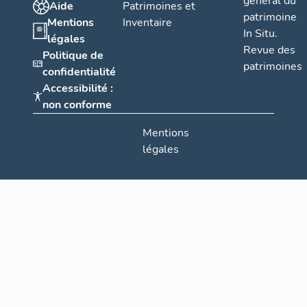
général du
Aide
Patrimoines et
patrimoine
Mentions
Inventaire
In Situ.
légales
Revue des
Politique de
patrimoines
confidentialité
Accessibilité :
non conforme
Mentions
légales