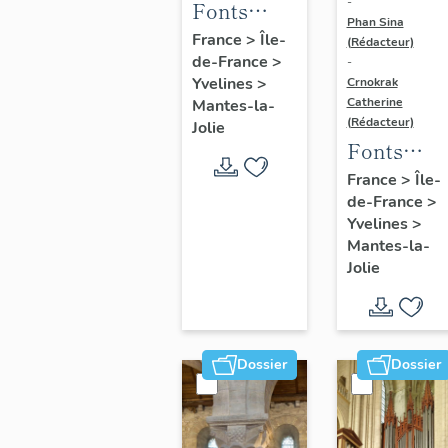
-
Fonts
Phan Sina
Baptismaux
France
>
Île-
(Rédacteur)
de-France
>
-
Yvelines
>
Crnokrak
Catherine
Mantes-la-
(Rédacteur)
Jolie
Fonts
baptismau
France
>
Île-
de-France
>
Yvelines
>
Mantes-la-
Jolie
Dossier
Dossier