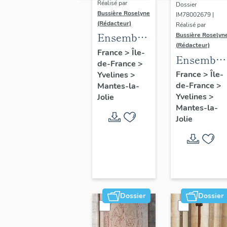
Réalisé par
Dossier
Bussière Roselyne
IM78002679 |
(Rédacteur)
Réalisé par
Ensemble
Bussière Roselyn
(Rédacteur)
de 3
France
>
Île-
Ensemble
de-France
>
verrières à
de 17
France
>
Île-
Yvelines
>
médaillons
de-France
>
culots
Mantes-la-
Yvelines
>
Jolie
Mantes-la-
Jolie
Dossier
Dossier