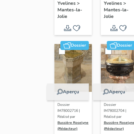
Yvelines
>
Yvelines
>
Guériteau,
Mantes-la-
Mantes-la-
curé et
Jolie
Jolie
chanoine
de Mantes
Dossier
Dossier
Aperçu
Aperçu
Dossier
Dossier
IM78002716 |
IM78002704 |
Réalisé par
Réalisé par
Bussière Roselyne
Bussière Roselyn
(Rédacteur)
(Rédacteur)