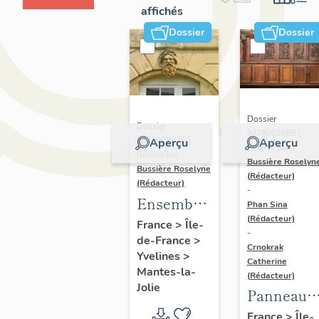
affichés
Dossier
Dossier
Dossier
Dossier
IM78002689 |
IM78002675 |
Aperçu
Aperçu
Réalisé par
Réalisé par
Bussière Roselyn
Bussière Roselyne
(Rédacteur)
(Rédacteur)
-
Ensemble
Phan Sina
(Rédacteur)
du décor
France
>
Île-
-
de-France
>
d'architecture
Crnokrak
Yvelines
>
: 1 bas-
Catherine
Mantes-la-
(Rédacteur)
relief et 8
Jolie
Panneaux
mascarons
de chaire 
France
>
Île-