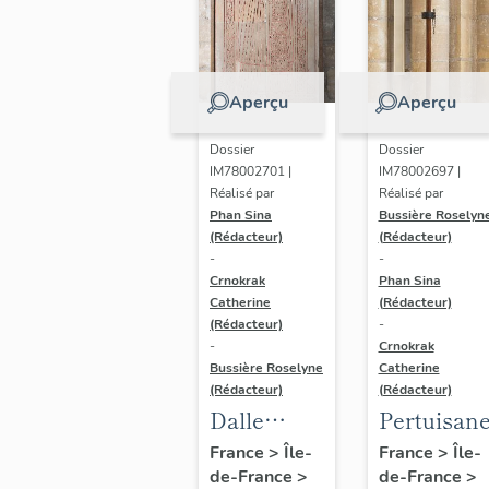
Aperçu
Aperçu
Dossier
Dossier
IM78002701 |
IM78002697 |
Réalisé par
Réalisé par
Phan Sina
Bussière Roselyn
(Rédacteur)
(Rédacteur)
-
-
Crnokrak
Phan Sina
Catherine
(Rédacteur)
(Rédacteur)
-
-
Crnokrak
Bussière Roselyne
Catherine
(Rédacteur)
(Rédacteur)
Dalle
Pertuisan
funéraire
France
>
Île-
France
>
Île-
de-France
>
de-France
>
de Robert