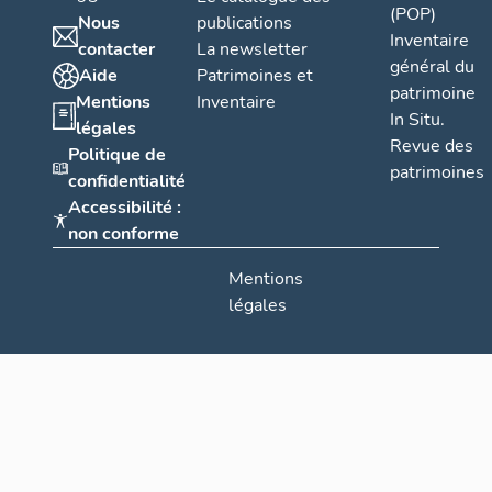
(POP)
Nous
publications
Inventaire
contacter
La newsletter
général du
Aide
Patrimoines et
patrimoine
Mentions
Inventaire
In Situ.
légales
Revue des
Politique de
patrimoines
confidentialité
Accessibilité :
non conforme
Mentions
légales