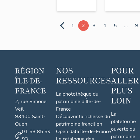
1
2
3
4
5
...
9
NOS
POUR
RÉGION
RESSOURCES
ALLER
ÎLE-DE-
PLUS
FRANCE
La photothèque du
LOIN
2, rue Simone
patrimoine d'Île-de-
Veil
France
La
93400 Saint-
Découvrir la richesse du
plateforme
Ouen
patrimoine francilien
ouverte du
01 53 85 59
Open data Île-de-France
patrimoine
93
Le catalogue des