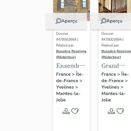
Aperçu
Aperçu
Dossier
Dossier
IM78002664 |
IM78002684 |
Réalisé par
Réalisé par
Bussière Roselyne
Bussière Roselyn
(Rédacteur)
(Rédacteur)
Ensemble
Grand
de 8
orgue
France
>
Île-
France
>
Île-
de-France
>
de-France
>
chapiteaux
Merklin
Yvelines
>
Yvelines
>
Mantes-la-
Mantes-la-
Jolie
Jolie