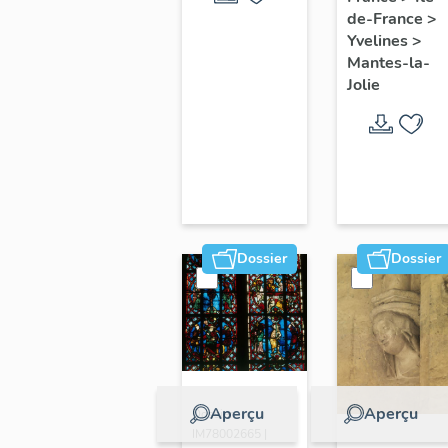
de-France
>
prêcher ;
Yvelines
>
Armoire
Mantes-la-
de
Jolie
sacristie
Dossier
Dossier
Aperçu
Aperçu
Dossier
IM78002665 |