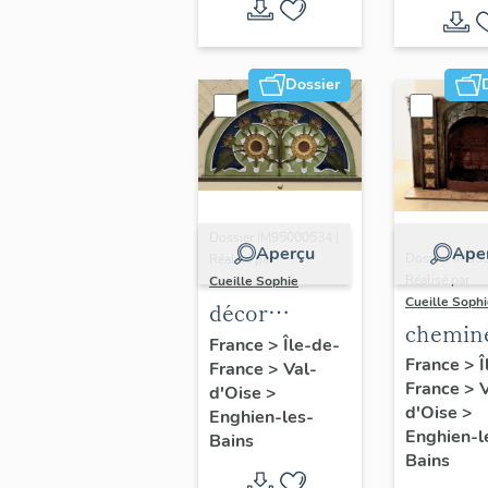
Dossier
Dossier IM95000534 |
Aperçu
Ape
Dossier IM95
Réalisé par
Réalisé par
Cueille Sophie
Cueille Soph
décor
chemin
d'architecture
France
>
Île-de-
France
>
Î
France
>
Val-
France
>
V
d'Oise
>
d'Oise
>
Enghien-les-
Enghien-l
Bains
Bains