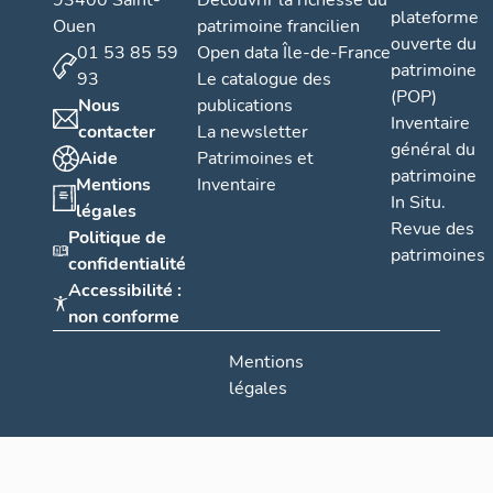
93400 Saint-
Découvrir la richesse du
plateforme
Ouen
patrimoine francilien
ouverte du
01 53 85 59
Open data Île-de-France
patrimoine
93
Le catalogue des
(POP)
Nous
publications
Inventaire
contacter
La newsletter
général du
Aide
Patrimoines et
patrimoine
Mentions
Inventaire
In Situ.
légales
Revue des
Politique de
patrimoines
confidentialité
Accessibilité :
non conforme
Mentions
légales