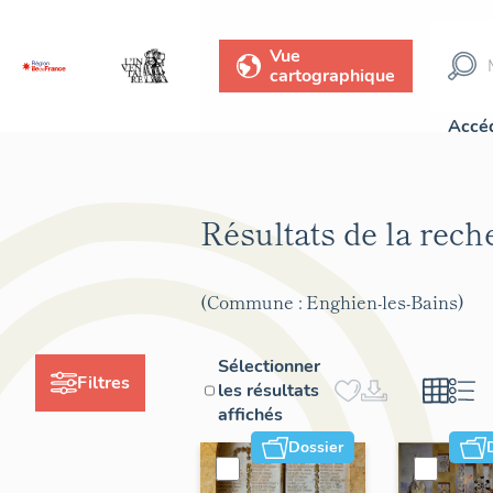
Vue
cartographique
Accéd
Résultats de la rec
(Commune : Enghien-les-Bains)
Sélectionner
Filtres
les résultats
affichés
Dossier