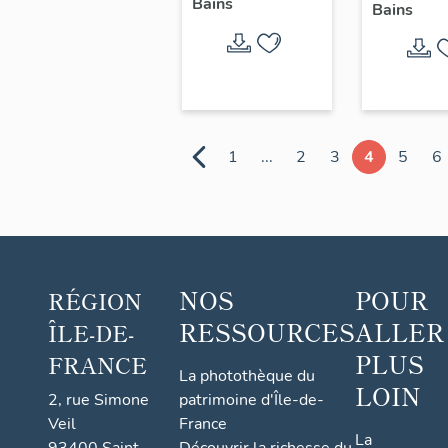
Bains
Bains
1
...
2
3
4
5
6
NOS
POUR
RÉGION
RESSOURCES
ALLER
ÎLE-DE-
PLUS
FRANCE
La photothèque du
LOIN
2, rue Simone
patrimoine d'Île-de-
Veil
France
La