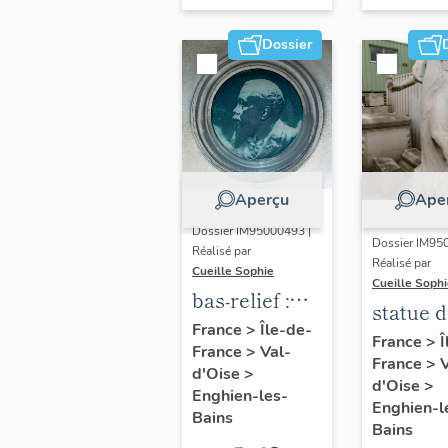
""Les
Dossier
tentatives
humaines
aboutissant à
l'aviation
actuelle
Aperçu
Ape
Dossier IM95000493 |
Dossier IM95
Réalisé par
Réalisé par
Cueille Sophie
Cueille Soph
bas-relief :
statue d
médaillon du
France
>
Île-de-
Républi
France
>
Î
France
>
Val-
portrait de A.
France
>
V
d'Oise
>
Sidney
d'Oise
>
Enghien-les-
Enghien-l
Dunnet
Bains
Bains