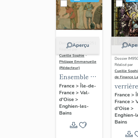
Dossier IM95000525 |
Aperçu
Ape
Réalisé par
Cueille Sophie
-
Dossier IM95
Philippe Emmanuelle
Réalisé par
(Rédacteur)
Cueille Soph
Ensemble de
de Finance L
peintures
verrièr
France
>
Île-de-
France
>
Val-
""l'Enseignement
historié
France
>
Î
d'Oise
>
littéraire"",
France
>
V
Sainte 
Enghien-les-
d'Oise
>
l'Enseignement
Bains
Enghien-l
scientifique
Bains
et
technique"",