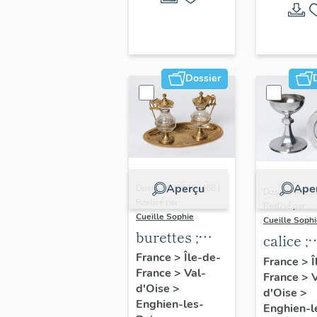
Dossier
Aperçu
Ape
Dossier IM95000466 |
Dossier IM95
Réalisé par
Réalisé par
Cueille Sophie
Cueille Soph
burettes ;
calice ;
plateau à
patène
France
>
Île-de-
France
>
Î
France
>
Val-
burettes
France
>
V
d'Oise
>
d'Oise
>
Enghien-les-
Enghien-l