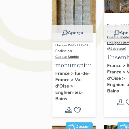
Dossier IM95
Réalisé par
Aperçu
Ape
Cueille Soph
Philippe Em
Dossier IM95000520 |
(Rédacteur)
Réalisé par
Ensemb
Cueille Sophie
monument
peintur
France
>
Î
aux morts
France
>
V
"Les sc
France
>
Île-de-
d'Oise
>
France
>
Val-
naturell
Enghien-l
d'Oise
>
les scie
Bains
Enghien-les-
exactes"
Bains
"Les Art
"Les Le
Dossier