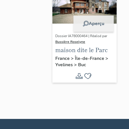
Aperçu
Dossier IA78000464 | Réalisé par
Bussière Roselyne
maison dite le Parc
France
>
Île-de-France
>
Yvelines
>
Buc