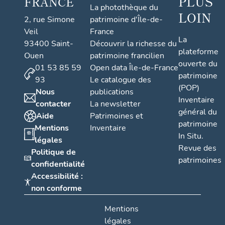
PLUS
FRANCE
La photothèque du
LOIN
2, rue Simone
patrimoine d'Île-de-
Veil
France
La
93400 Saint-
Découvrir la richesse du
plateforme
Ouen
patrimoine francilien
ouverte du
01 53 85 59
Open data Île-de-France
patrimoine
93
Le catalogue des
(POP)
Nous
publications
Inventaire
contacter
La newsletter
général du
Aide
Patrimoines et
patrimoine
Mentions
Inventaire
In Situ.
légales
Revue des
Politique de
patrimoines
confidentialité
Accessibilité :
non conforme
Mentions
légales