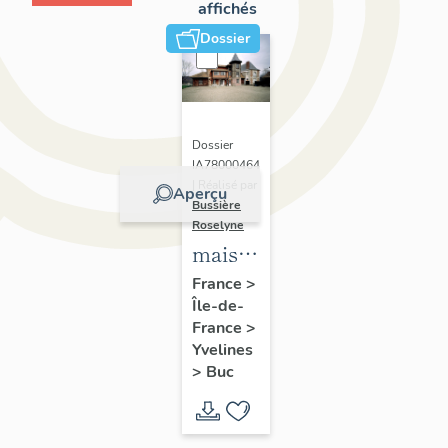
affichés
Dossier
Dossier
IA78000464
| Réalisé par
Aperçu
Bussière
Roselyne
maison
dite le
France
>
Île-de-
Parc
France
>
Yvelines
>
Buc