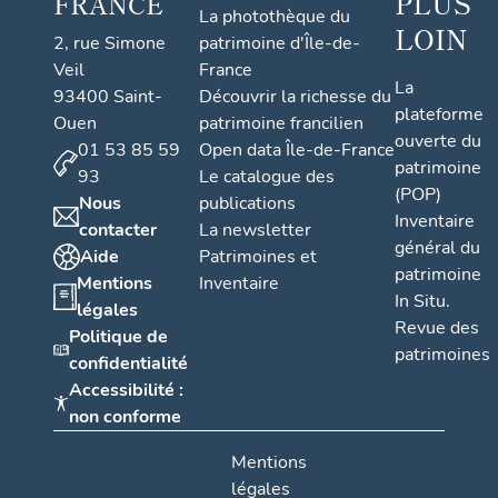
PLUS
FRANCE
La photothèque du
LOIN
2, rue Simone
patrimoine d'Île-de-
Veil
France
La
93400 Saint-
Découvrir la richesse du
plateforme
Ouen
patrimoine francilien
ouverte du
01 53 85 59
Open data Île-de-France
patrimoine
93
Le catalogue des
(POP)
Nous
publications
Inventaire
contacter
La newsletter
général du
Aide
Patrimoines et
patrimoine
Mentions
Inventaire
In Situ.
légales
Revue des
Politique de
patrimoines
confidentialité
Accessibilité :
non conforme
Mentions
légales