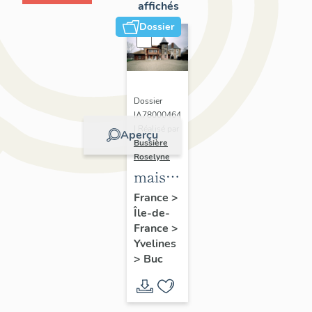
affichés
Dossier
Dossier
IA78000464
| Réalisé par
Aperçu
Bussière
Roselyne
maison
dite le
France
>
Île-de-
Parc
France
>
Yvelines
>
Buc