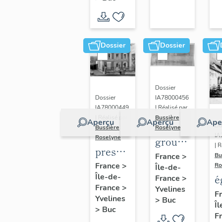
Dossier
Dossier
Dossier
Dossier
IA78000456
IA78000449
| Réalisé par
| Réalisé par
Bussière
Aperçu
Aperçu
Ape
Do
Bussière
Roselyne
IA
Roselyne
groupe
| R
presbytère,
scolaire
France
>
Bu
annexe
France
>
Ro
Île-de-
(non
Île-de-
de la
é
France
>
réalisé)
France
>
Yvelines
mairie
p
F
Yvelines
>
Buc
Îl
S
>
Buc
F
J