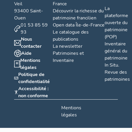
Veil
France
La
93400 Saint-
Découvrir la richesse du
plateforme
Ouen
patrimoine francilien
ouverte du
01 53 85 59
Open data Île-de-France
patrimoine
93
Le catalogue des
(POP)
Nous
publications
Inventaire
contacter
La newsletter
général du
Aide
Patrimoines et
patrimoine
Mentions
Inventaire
In Situ.
légales
Revue des
Politique de
patrimoines
confidentialité
Accessibilité :
non conforme
Mentions
légales