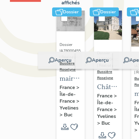
affichés
Dossier
Dossier
Dossier
IA78000455
Dossier
| Réalisé par
IA78000460
Aperçu
Aperçu
Ape
Do
Bussière
| Réalisé par
IA
Roselyne
Bussière
| R
mairie-
Roselyne
Bu
Château
Ro
école
France
>
m
du
Île-de-
(non
France
>
France
>
F
Île-de-
Haut-
réalisé)
Yvelines
Îl
France
>
Buc
>
Buc
F
Yvelines
Y
>
Buc
>