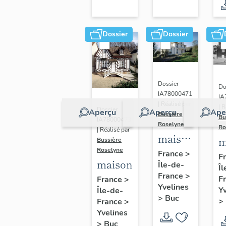
Dossier
Dossier
Dossier
Do
IA78000471
IA
| Réalisé par
| R
Dossier
Aperçu
Aperçu
Ape
Bussière
Bu
IA78000473
Roselyne
Ro
| Réalisé par
maison
m
Bussière
de
Roselyne
France
>
F
maison
Île-de-
notable
Îl
France
>
F
dite Le
France
>
Yvelines
Y
Île-de-
Petit
>
Buc
>
France
>
Château
Yvelines
>
Buc