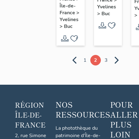
F
(détruit)
a
Île-de-
de
Yvelines
Y
h
France
>
>
Buc
commerce
>
Yvelines
d
>
Buc
V
1
2
3
NOS
POUR
RÉGION
RESSOURCES
ALLER
ÎLE-DE-
PLUS
FRANCE
La photothèque du
LOIN
2, rue Simone
patrimoine d'Île-de-