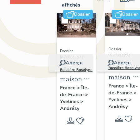
affichés
Dossier
Dossier
Dossier
Dossier
IA78001158 |
IA78001157 |
Réalisé par
Aperçu
Aperçu
Réalisé par
Bussière Roselyn
Bussière Roselyne
maison de
maison de
notable, 1
France
>
Île-
villégiature,
France
>
Île-
de-France
>
boulevard
de-France
>
boulevard
Yvelines
>
Yvelines
>
Noël-Marc
Noël-Marc
Andrésy
Andrésy