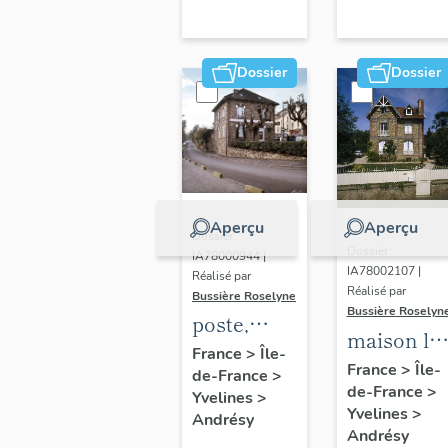
Dossier
Dossier
Aperçu
Aperçu
Dossier
Dossier
IA78000944 |
IA78002107 |
Réalisé par
Réalisé par
Bussière Roselyne
Bussière Roselyn
poste,
maison la
actuellement
France
>
Île-
Houblonni
France
>
Île-
de-France
>
maison
de-France
>
32 rue
Yvelines
>
Yvelines
>
Maurice-
Andrésy
Andrésy