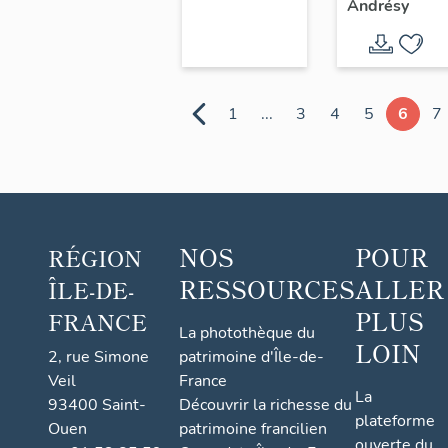
Andrésy
Denouval
Général-
(détruits),
Leclerc
barrage à
hausses
1
...
3
4
5
6
7
mobiles
NOS
POUR
RÉGION
RESSOURCES
ALLER
ÎLE-DE-
PLUS
FRANCE
La photothèque du
LOIN
2, rue Simone
patrimoine d'Île-de-
Veil
France
La
93400 Saint-
Découvrir la richesse du
plateforme
Ouen
patrimoine francilien
ouverte du