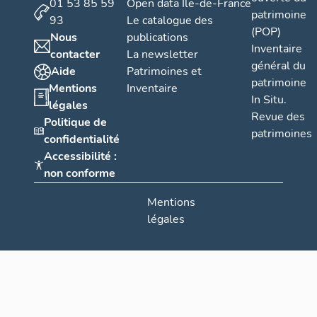
01 53 85 59
Open data Île-de-France
patrimoine
93
Le catalogue des
(POP)
Nous
publications
Inventaire
contacter
La newsletter
général du
Aide
Patrimoines et
patrimoine
Mentions
Inventaire
In Situ.
légales
Revue des
Politique de
patrimoines
confidentialité
Accessibilité :
non conforme
Mentions
légales