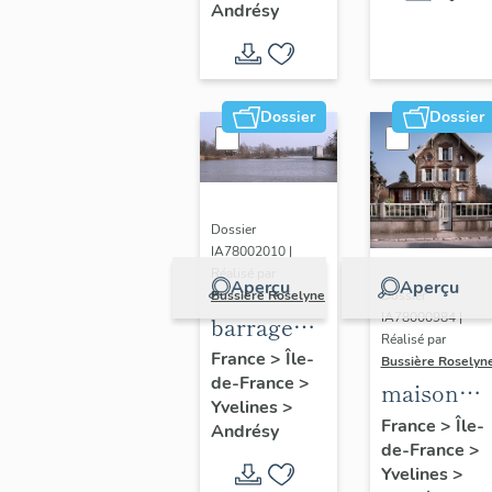
Andrésy
gothique
des
familles
Poulain et
Dossier
Dossier
Coulon
Dossier
IA78002010 |
Réalisé par
Aperçu
Aperçu
Bussière Roselyne
Dossier
IA78000984 |
barrage
Réalisé par
mobile à
France
>
Île-
Bussière Roselyn
de-France
>
fermettes
maison
Yvelines
>
et
dite la
France
>
Île-
Andrésy
aiguilles,
de-France
>
Cigogne,
Yvelines
>
écluse de
67 rue du