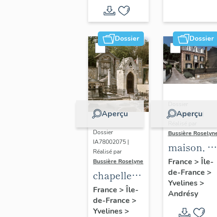
Dossier
Dossier
Dossier
Aperçu
Aperçu
IA78002105 |
Réalisé par
Dossier
Bussière Roselyn
IA78002075 |
maison, 8
Réalisé par
rue du
France
>
Île-
Bussière Roselyne
de-France
>
Général-
chapelle
Yvelines
>
Leclerc
funéraire
France
>
Île-
Andrésy
de-France
>
de style
Yvelines
>
néo-