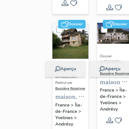
Berteaux
Dossier
Dossier
Dossier
IA78000979 |
Réalisé par
Aperçu
Aperçu
Dossier
Bussière Roselyn
IA78002108 |
maison de
Réalisé par
campagne
Bussière Roselyne
France
>
Île-
maison, 34
de-France
>
31 rue du
Yvelines
>
avenue
Général-
France
>
Île-
Andrésy
de-France
>
des
Leclerc
Yvelines
>
Coutayes
Andrésy