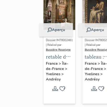
Aperçu
Aperçu
Dossier IM78002461
Dossier IM7800
| Réalisé par
| Réalisé par
Bussière Roselyne
Bussière Rosely
retable de
tableau :
saint
Apparitio
France
>
Île-
France
>
Île
de-France
>
de-France
>
Michel
du Christ
Yvelines
>
Yvelines
>
Saint
Andrésy
Andrésy
Bernard