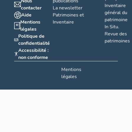
Nous
publications
Inventaire
contacter
La newsletter
général du
Aide
Patrimoines et
patrimoine
Mentions
Inventaire
In Situ.
légales
Revue des
Politique de
patrimoines
confidentialité
Accessibilité :
non conforme
Mentions
légales