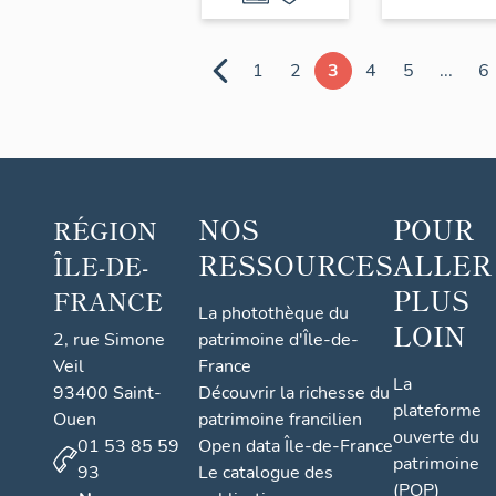
1
2
3
4
5
...
6
NOS
POUR
RÉGION
RESSOURCES
ALLER
ÎLE-DE-
PLUS
FRANCE
La photothèque du
LOIN
2, rue Simone
patrimoine d'Île-de-
Veil
France
La
93400 Saint-
Découvrir la richesse du
plateforme
Ouen
patrimoine francilien
ouverte du
01 53 85 59
Open data Île-de-France
patrimoine
93
Le catalogue des
(POP)