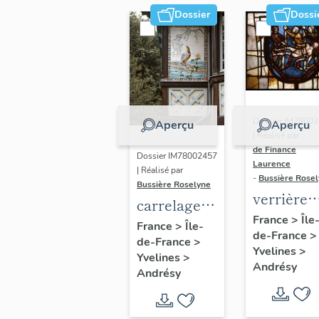
Dossier
Dossi
Dossier IM7800
Aperçu
Aperçu
| Réalisé par
de Finance
Dossier IM78002457
Laurence
| Réalisé par
-
Bussière Rose
Bussière Roselyne
verrière
carrelage
historiée 
France
>
Île
mural
France
>
Île-
de-France
>
scènes de
de-France
>
Yvelines
>
martyre
Yvelines
>
Andrésy
Andrésy
(baie 14)