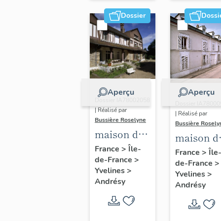
Dossier
Dossi
Aperçu
Aperçu
Dossier IA78002058
Dossier IA7800
| Réalisé par
| Réalisé par
Bussière Roselyne
Bussière Rosely
maison de
maison d
notable de
France
>
Île-
villégiatu
France
>
Île
de-France
>
villégiature
de-France
>
66 rue du
Yvelines
>
dite la
Yvelines
>
Général-
Andrésy
Andrésy
Barbannerie
Leclerc