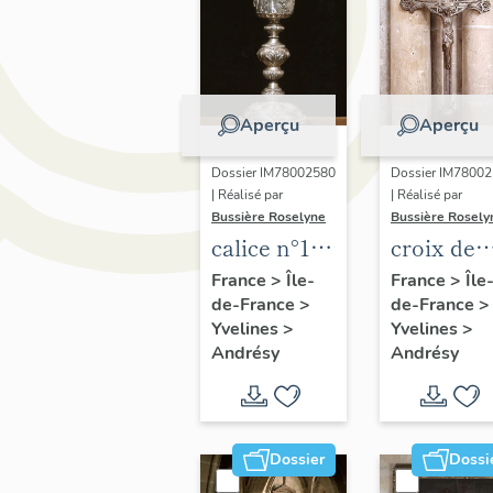
Aperçu
Aperçu
Dossier IM78002580
Dossier IM7800
| Réalisé par
| Réalisé par
Bussière Roselyne
Bussière Rosely
calice n°1,
croix de
patène
processi
France
>
Île-
France
>
Île
de-France
>
de-France
>
n°1
Yvelines
>
Yvelines
>
Andrésy
Andrésy
Dossier
Dossi