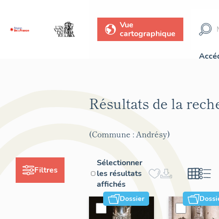
Vue
cartographique
Accéd
Résultats de la rec
(Commune : Andrésy)
Sélectionner
Filtres
les résultats
affichés
Dossier
Dossi