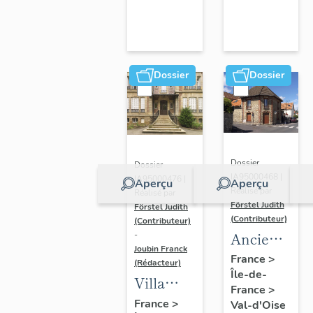
gendarmeri
et
maison
de
peintre
Dossier
Dossier
Dossier
Dossier
IA95000468 |
IA95000476 |
Aperçu
Aperçu
Réalisé par
Réalisé par
Förstel Judith
Förstel Judith
(Contributeur)
(Contributeur)
Ancienne
-
Joubin Franck
ferme, 31
France
>
(Rédacteur)
Île-de-
rue de la
Villa
France
>
Grande
"Gabrielle",
France
>
Val-d'Oise