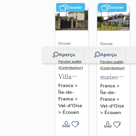
Dossier
Dossier
Dossier
Dossier
IA95000458 |
IA95000455 |
Aperçu
Aperçu
Réalisé par
Réalisé par
Förstel Judith
Förstel Judith
(Contributeur)
(Contributeur)
Villa
maison
"Adeline"
de
France
>
France
>
Île-de-
Île-de-
campagne,
France
>
France
>
2-4 place
Val-d'Oise
Val-d'Oise
Jean Le
>
Écouen
>
Écouen
Vacher,
également