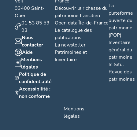
Veil
France
La
93400 Saint-
Découvrir la richesse du
plateforme
Ouen
patrimoine francilien
ouverte du
01 53 85 59
Open data Île-de-France
patrimoine
93
Le catalogue des
(POP)
Nous
publications
Inventaire
contacter
La newsletter
général du
Aide
Patrimoines et
patrimoine
Mentions
Inventaire
In Situ.
légales
Revue des
Politique de
patrimoines
confidentialité
Accessibilité :
non conforme
Mentions
légales