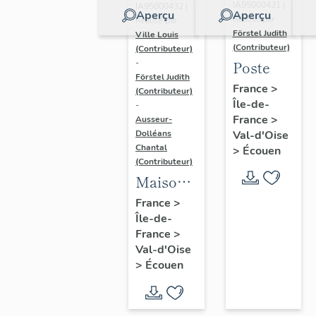
IA95000431 |
IA95000432 |
Aperçu
Aperçu
Réalisé par
Réalisé par
Förstel Judith
Ville Louis
(Contributeur)
(Contributeur)
Poste
-
Förstel Judith
France
>
(Contributeur)
Île-de-
-
France
>
Ausseur-
Val-d'Oise
Dolléans
Chantal
>
Écouen
(Contributeur)
Maison
de
France
>
Île-de-
bourg,
France
>
16 rue du
Val-d'Oise
Maréchal
>
Écouen
Leclerc