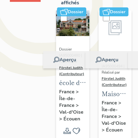
affichés
Dossier
Dossier
Dossier
IA95000480 |
Aperçu
Aperçu
Dossier
Réalisé par
IA95000494 |
Förstel Judith
Réalisé par
(Contributeur)
Förstel Judith
école de
(Contributeur)
la
France
>
Maison
Île-de-
Sainte-
rurale,
France
>
France
>
Enfance
Île-de-
27 bis-29
Val-d'Oise
France
>
rue de la
>
Écouen
Val-d'Oise
Grande
>
Écouen
Fontaine