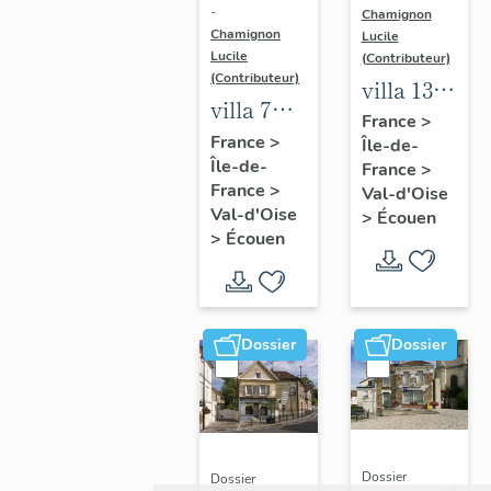
-
Chamignon
Chamignon
Lucile
Lucile
(Contributeur)
(Contributeur)
villa 13
villa 7
rue de la
France
>
rue de la
France
>
Île-de-
République
Île-de-
République
France
>
France
>
Val-d'Oise
Val-d'Oise
>
Écouen
>
Écouen
Dossier
Dossier
Dossier
Dossier