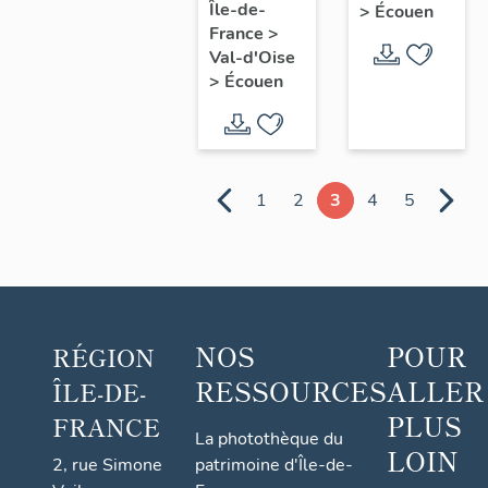
Fontaine
Île-de-
aujourd'hui
>
Écouen
France
>
école
Val-d'Oise
Sainte-
>
Écouen
Thérèse
1
2
3
4
5
NOS
POUR
RÉGION
RESSOURCES
ALLER
ÎLE-DE-
PLUS
FRANCE
La photothèque du
LOIN
2, rue Simone
patrimoine d'Île-de-