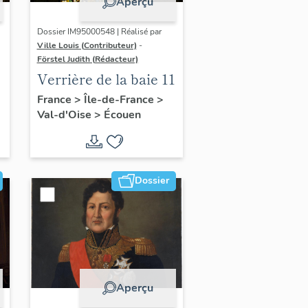
Aperçu
Dossier IM95000548 | Réalisé par
Ville Louis (Contributeur)
-
Förstel Judith (Rédacteur)
:
Verrière de la baie 11
,
France
>
Île-de-France
>
Val-d'Oise
>
Écouen
Dossier
Aperçu