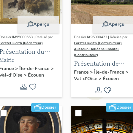
Aperçu
Aperçu
Dossier IM95000568 | Réalisé par
Dossier IA95000423 | Réalisé par
Förstel Judith (Rédacteur)
Förstel Judith (Contributeur)
-
Ausseur-Dolléans Chantal
Présentation du
(Contributeur)
mobilier de la mairie
Mairie
Présentation de
d'Ecouen
France
>
Île-de-France
>
l'étude d'Ecouen
France
>
Île-de-France
>
Val-d'Oise
>
Écouen
Val-d'Oise
>
Écouen
Dossier
Dossier