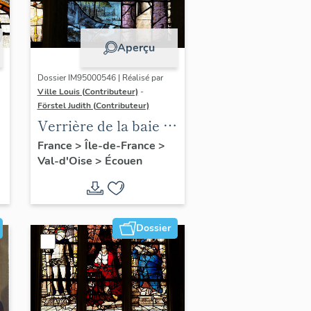
Aperçu
Dossier IM95000546 | Réalisé par
Ville Louis (Contributeur)
-
Förstel Judith (Contributeur)
Verrière de la baie 7 :
Dormition et
France
>
Île-de-France
>
Val-d'Oise
>
Écouen
Assomption de la
Vierge
Dossier