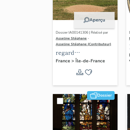
Aperçu
Dossier IA00141306 | Réalisé par
Asseline Stéphane
-
Asseline Stéphane (Contributeur)
regard
photographique sur
France
>
Île-de-France
les paysages de la
Plaine de France.
Dossier