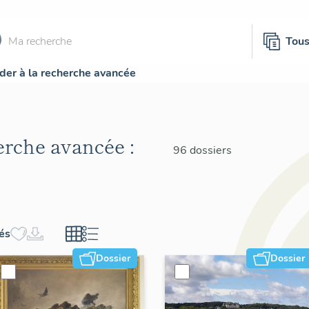
Tou
der à la recherche avancée
herche avancée :
96 dossiers
hés
Dossier
Dossier