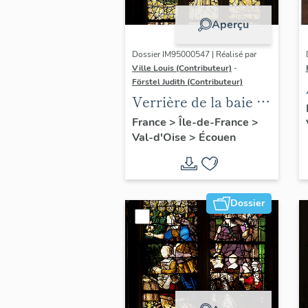
Aperçu
Dossier IM95000547 | Réalisé par
Ville Louis (Contributeur)
-
Förstel Judith (Contributeur)
Verrière de la baie 8 :
Vierge de douleur,
France
>
Île-de-France
>
Val-d'Oise
>
Écouen
avec la donatrice
Antoinette de la
Marck et ses filles
Dossier