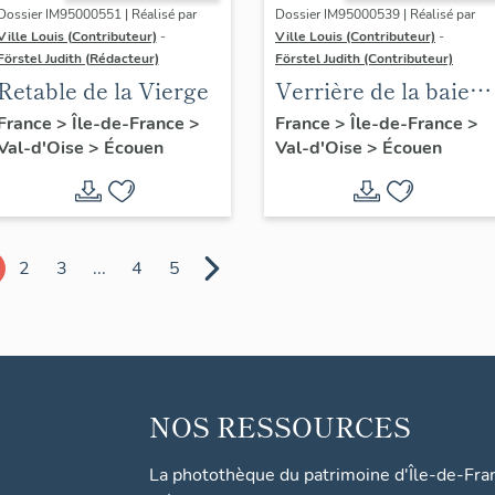
Dossier IM95000551 | Réalisé par
Dossier IM95000539 | Réalisé par
Ville Louis (Contributeur)
-
Ville Louis (Contributeur)
-
Förstel Judith (Rédacteur)
Förstel Judith (Contributeur)
Retable de la Vierge
Verrière de la baie
d'axe
France
>
Île-de-France
>
France
>
Île-de-France
>
Val-d'Oise
>
Écouen
Val-d'Oise
>
Écouen
2
3
...
4
5
NOS RESSOURCES
La photothèque du patrimoine d'Île-de-Fra