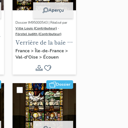
Aperçu
Dossier IM95000543 | Réalisé par
Ville Louis (Contributeur)
-
Förstel Judith (Contributeur)
Verrière de la baie 4 :
le Péché Originel et
France
>
Île-de-France
>
Val-d'Oise
>
Écouen
le Bon Pasteur, avec
donateur (Odet de
Coligny)
Dossier