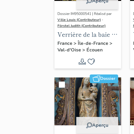
Aperçu
Dossier IM95000541 | Réalisé par
Ville Louis (Contributeur)
-
Förstel Judith (Contributeur)
Verrière de la baie 2 :
scènes de la Passion,
France
>
Île-de-France
>
Val-d'Oise
>
Écouen
avec donatrices
Dossier
Aperçu