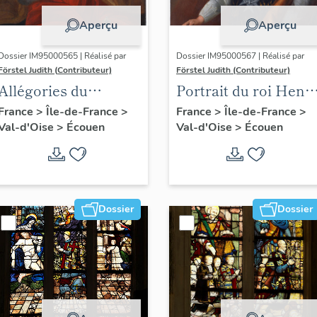
Aperçu
Aperçu
Dossier IM95000565 | Réalisé par
Dossier IM95000567 | Réalisé par
Förstel Judith (Contributeur)
Förstel Judith (Contributeur)
Allégories du
Portrait du roi Henri
Toucher et de la
IV
France
>
Île-de-France
>
France
>
Île-de-France
>
Val-d'Oise
>
Écouen
Val-d'Oise
>
Écouen
Vue.
Dossier
Dossier