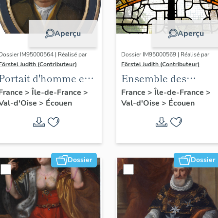
Aperçu
Aperçu
Dossier IM95000564 | Réalisé par
Dossier IM95000569 | Réalisé par
Förstel Judith (Contributeur)
Förstel Judith (Contributeur)
Portait d'homme en
Ensemble des
médaillon ovale.
verrières du XVIIIe
France
>
Île-de-France
>
France
>
Île-de-France
>
Val-d'Oise
>
Écouen
Val-d'Oise
>
Écouen
siècle
Dossier
Dossier