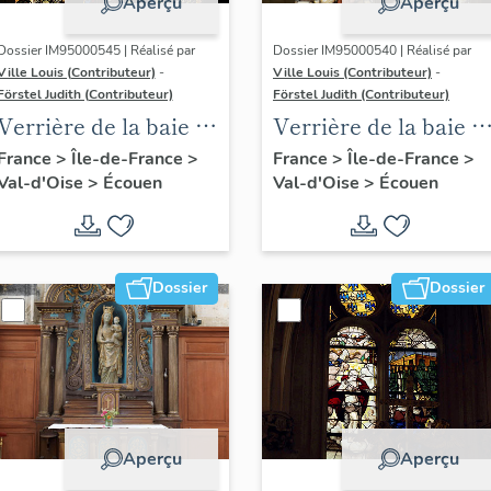
Aperçu
Aperçu
Dossier IM95000545 | Réalisé par
Dossier IM95000540 | Réalisé par
Ville Louis (Contributeur)
-
Ville Louis (Contributeur)
-
Förstel Judith (Contributeur)
Förstel Judith (Contributeur)
Verrière de la baie 6 :
Verrière de la baie 1 
Pietà et donateurs
scènes de la Passion
France
>
Île-de-France
>
France
>
Île-de-France
>
Val-d'Oise
>
Écouen
Val-d'Oise
>
Écouen
avec donateurs
Dossier
Dossier
Aperçu
Aperçu