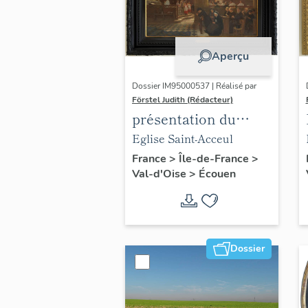
Aperçu
Dossier IM95000537 | Réalisé par
Förstel Judith (Rédacteur)
présentation du
mobilier de l'église
Eglise Saint-Acceul
d'Ecouen
France
>
Île-de-France
>
Val-d'Oise
>
Écouen
Dossier