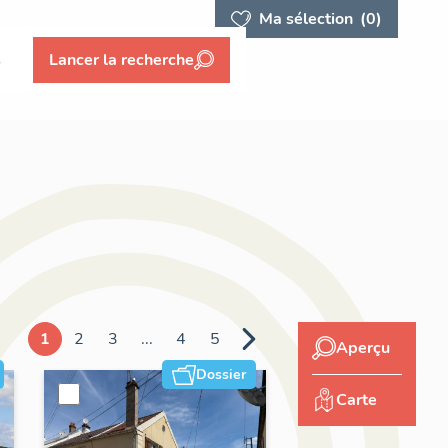
Ma sélection
(0)
s
Lancer la recherche
1
2
3
...
4
5
Aperçu
Dossier
Carte