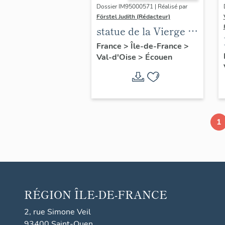
Dossier IM95000571 | Réalisé par
Förstel Judith (Rédacteur)
statue de la Vierge à
l'Enfant, XIVe siècle
France
>
Île-de-France
>
Val-d'Oise
>
Écouen
1
RÉGION
ÎLE-DE-FRANCE
2, rue Simone Veil
93400 Saint-Ouen