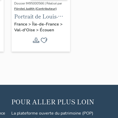
Dossier IM95000566 | Réalisé par
Förstel Judith (Contributeur)
Portrait de Louis-
Philippe
France
>
Île-de-France
>
Val-d'Oise
>
Écouen
POUR ALLER PLUS LOIN
nce
La plateforme ouverte du patrimoine (POP)