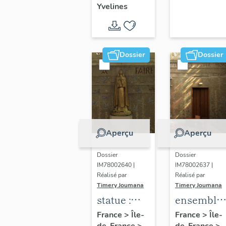
Yvelines
territoire
de Seine-
Aval
Dossier
Dossier
Aperçu
Aperçu
Dossier
Dossier
IM78002640 |
IM78002637 |
Réalisé par
Réalisé par
Timery Joumana
Timery Joumana
statue :
ensemble
Sainte-
de
France
>
Île-
France
>
Île-
de-France
>
de-France
>