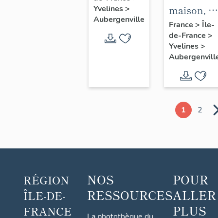
maison, 1
Yvelines
>
Saint-
Aubergenville
avenue
France
>
Île-
Christophe
de-France
>
Albert 1er
Yvelines
>
Aubergenvill
1
2
NOS
POUR
RÉGION
RESSOURCES
ALLER
ÎLE-DE-
PLUS
FRANCE
La photothèque du