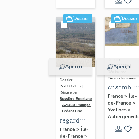
Dossier
Dossier
Dossier
IM78002639 |
Aperçu
Aperçu
Réalisé par
Timery Joumana
Dossier
ensemble
IA78002135 |
Réalisé par
de cinq
France
>
Île-
Bussière Roselyne
de-France
>
peintures
-
Ayrault Philippe
Yvelines
>
monument
-
Bréant Lise
Aubergenvill
regard
photographique
France
>
Île-
de-France
>
sur le