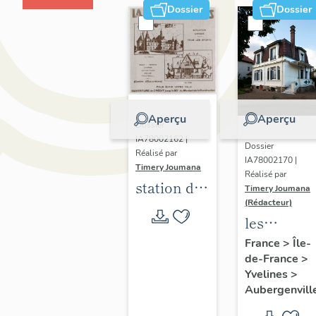
Dossier
Dossier
Aperçu
Aperçu
Dossier
IA78002162 |
Dossier
Réalisé par
IA78002170 |
Timery Joumana
Réalisé par
station de
Timery Joumana
villégiature
(Rédacteur)
les
d'Elisabethville
maisons
France
>
Île-
de-France
>
d'Elisabeth
Yvelines
>
Aubergenvill