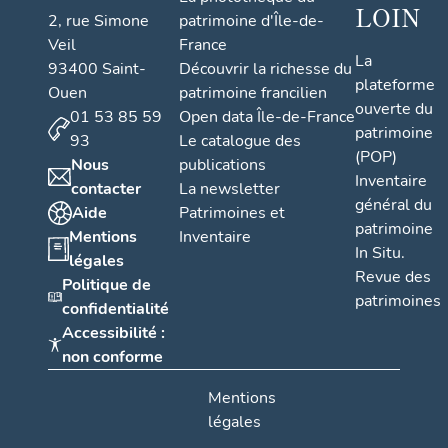
LOIN
2, rue Simone
patrimoine d'Île-de-
Veil
France
La
93400 Saint-
Découvrir la richesse du
plateforme
Ouen
patrimoine francilien
ouverte du
01 53 85 59
Open data Île-de-France
patrimoine
93
Le catalogue des
(POP)
Nous
publications
Inventaire
contacter
La newsletter
général du
Aide
Patrimoines et
patrimoine
Mentions
Inventaire
In Situ.
légales
Revue des
Politique de
patrimoines
confidentialité
Accessibilité :
non conforme
Mentions
légales