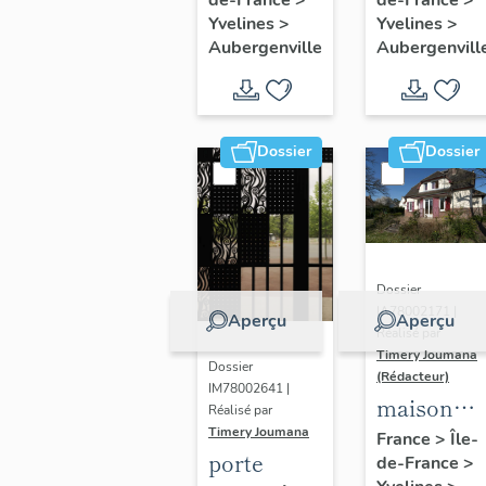
Thérèse
peintures
Yvelines
>
Yvelines
>
de l'Enfant
monument
Aubergenville
Aubergenvill
Jésus
Dossier
Dossier
Dossier
IA78002171 |
Aperçu
Aperçu
Réalisé par
Timery Joumana
Dossier
(Rédacteur)
IM78002641 |
maison
Réalisé par
dite "villa
Timery Joumana
France
>
Île-
porte
de-France
>
le Bois