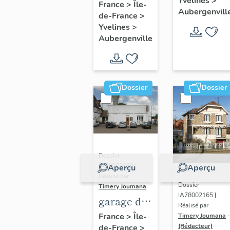
Yvelines
>
fleuri", 27
France
>
Île-
Aubergenvill
de-France
>
avenue
Yvelines
>
d'Ypres
Aubergenville
Dossier
Dossier
Dossier
IA78002139 |
Aperçu
Aperçu
Réalisé par
Dossier
Timery Joumana
IA78002165 |
garage de
Réalisé par
réparation
France
>
Île-
Timery Joumana
-
(Rédacteur)
de-France
>
automobile