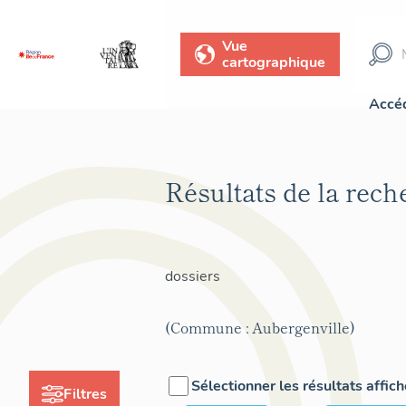
Vue
cartographique
Accéd
Résultats de la rec
dossiers
(Commune : Aubergenville)
Sélectionner les résultats affic
Filtres