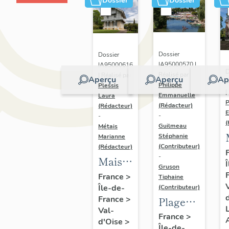
Dossier
Dossier
Dossier
Dossier
IA95000570 |
IA95000616
D
Réalisé par
| Réalisé par
Aperçu
Aperçu
Ap
I
Philippe
Plessis
|
Emmanuelle
Laura
P
(Rédacteur)
(Rédacteur)
-
-
(
Guilmeau
Métais
Stéphanie
Marianne
(Contributeur)
(Rédacteur)
-
Maison
Gruson
de
France
>
Tiphaine
Île-de-
villégiature
(Contributeur)
France
>
Plage
ou
L
Val-
fluviale
chalet
France
>
d'Oise
>
Île-de-