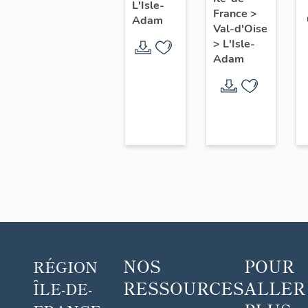
de
Dambry
L'Isle-
France
>
L'Isle-
Adam
Val-d'Oise
Adam
>
L'Isle-
Adam
NOS
POUR
RÉGION
RESSOURCES
ALLER
ÎLE-DE-