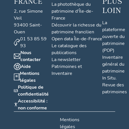
PLUS
FRANCE
La photothèque du
LOIN
2, rue Simone
patrimoine d'Île-de-
Veil
France
La
93400 Saint-
Découvrir la richesse du
plateforme
Ouen
patrimoine francilien
ouverte du
01 53 85 59
Open data Île-de-France
patrimoine
93
Le catalogue des
(POP)
Nous
publications
Inventaire
contacter
La newsletter
général du
Aide
Patrimoines et
patrimoine
Mentions
Inventaire
In Situ.
légales
Revue des
Politique de
patrimoines
confidentialité
Accessibilité :
non conforme
Mentions
légales