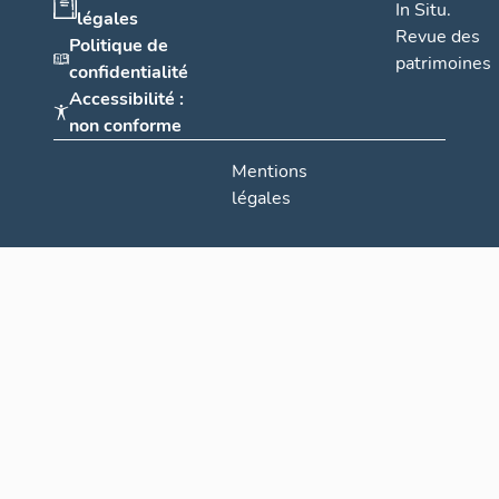
In Situ.
légales
Revue des
Politique de
patrimoines
confidentialité
Accessibilité :
non conforme
Mentions
légales