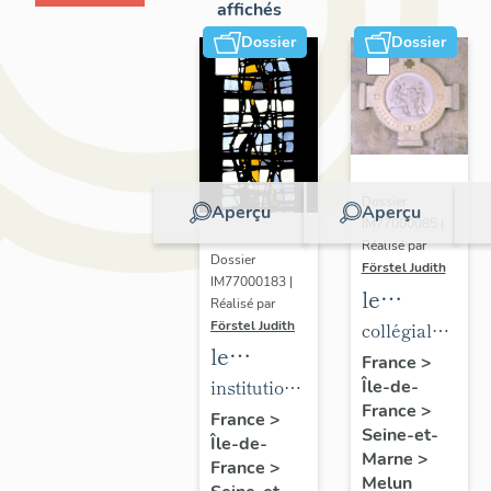
affichés
Dossier
Dossier
Dossier
Aperçu
Aperçu
IM77000085 |
Réalisé par
Dossier
Förstel Judith
IM77000183 |
le
Réalisé par
mobilier
Förstel Judith
collégiale
le
de la
Notre-
France
>
mobilier
institution
Île-de-
collégiale
Dame
France
>
de
Saint-
Notre-
France
>
Seine-et-
Île-de-
l'Institution
Aspais
Dame
Marne
>
France
>
Saint-
Melun