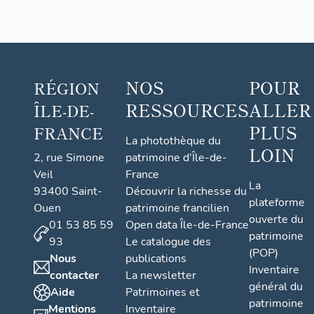
NOS
POUR
RÉGION
RESSOURCES
ALLER
ÎLE-DE-
PLUS
FRANCE
La photothèque du
LOIN
2, rue Simone
patrimoine d'Île-de-
Veil
France
La
93400 Saint-
Découvrir la richesse du
plateforme
Ouen
patrimoine francilien
ouverte du
01 53 85 59
Open data Île-de-France
patrimoine
93
Le catalogue des
(POP)
Nous
publications
Inventaire
contacter
La newsletter
général du
Aide
Patrimoines et
patrimoine
Mentions
Inventaire