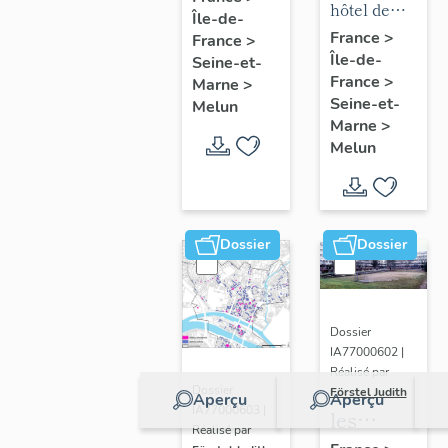
mobilier
hôtel de
Île-de-
chapelle
puis
de l'hôtel
ville
France
>
France
>
de
hôpital
Île-de-
de ville
Seine-et-
l'hôpital
France
>
Marne
>
Seine-et-
Melun
Marne
>
Melun
Dossier
Dossier
Dossier
IA77000602 |
Réalisé par
Dossier
Förstel Judith
Aperçu
Aperçu
IA77000603 |
les
Réalisé par
écoles