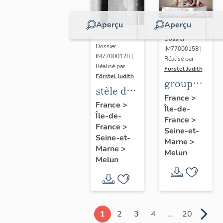
Aperçu
Aperçu
Dossier
Dossier
IM77000158 |
IM77000128 |
Réalisé par
Réalisé par
Förstel Judith
Förstel Judith
groupe
stèle de
des
France
>
Marguerite
France
>
Île-de-
Trois
Île-de-
Lamour
France
>
Grâces
France
>
Seine-et-
Seine-et-
Marne
>
Marne
>
Melun
Melun
1
2
3
4
...
20