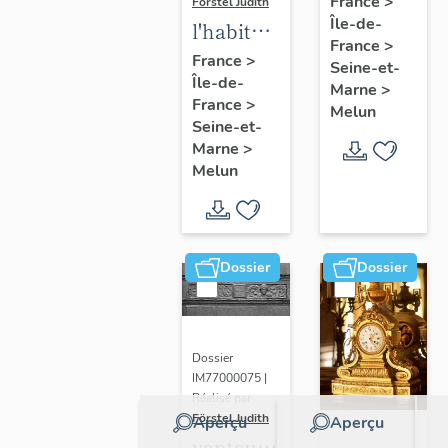
France
>
Förstel Judith
Île-de-
de
l'habitat
France
>
Melun
à Melun
France
>
Seine-et-
Île-de-
Marne
>
France
>
Melun
Seine-et-
Marne
>
Melun
Dossier
Dossier
Dossier
IM77000075 |
Réalisé par
Förstel Judith
Aperçu
Aperçu
vantaux