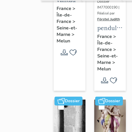
Dossier
du
IM77000190 |
France
>
Réalisé par
Île-de-
portail
Förstel Judith
France
>
central
pendule
Seine-et-
Marne
>
et paire
France
>
Melun
Île-de-
de
France
>
chandeliers
Seine-et-
assortis
Marne
>
Melun
Dossier
Dossier