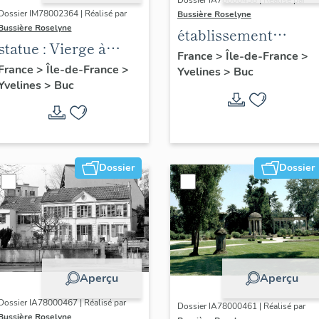
Dossier IA78000458 | Réalisé par
Dossier IM78002364 | Réalisé par
Bussière Roselyne
Bussière Roselyne
établissement
statue : Vierge à
aéronautique dit
France
>
Île-de-France
>
l'Enfant (n°1)
France
>
Île-de-France
>
Yvelines
>
Buc
aéroparc Louis-
Yvelines
>
Buc
Blériot
Dossier
Dossier
Aperçu
Aperçu
Dossier IA78000467 | Réalisé par
Dossier IA78000461 | Réalisé par
Bussière Roselyne