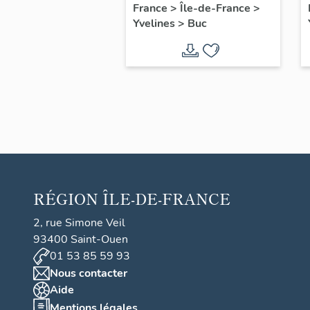
filles, actuellement
France
>
Île-de-France
>
Yvelines
>
Buc
annexe de la mairie
RÉGION
ÎLE-DE-FRANCE
2, rue Simone Veil
93400 Saint-Ouen
01 53 85 59 93
Nous contacter
Aide
Mentions légales