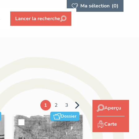
Ma sélection
(0)
s
Lancer la recherche
1
2
3
Aperçu
Dossier
Carte