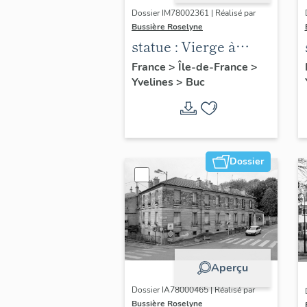
Dossier IM78002361 | Réalisé par
Bussière Roselyne
statue : Vierge à
l'Enfant (n°2)
France
>
Île-de-France
>
Yvelines
>
Buc
Dossier
Aperçu
Dossier IA78000465 | Réalisé par
Bussière Roselyne