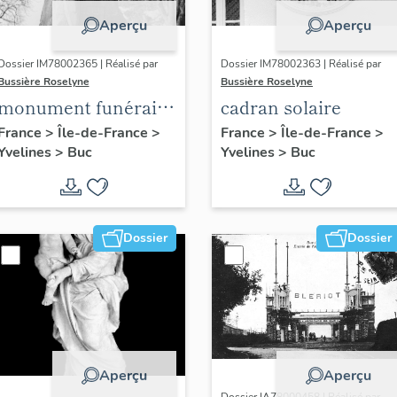
Aperçu
Aperçu
Dossier IM78002365 | Réalisé par
Dossier IM78002363 | Réalisé par
Bussière Roselyne
Bussière Roselyne
monument funéraire
cadran solaire
de Jean Casale
France
>
Île-de-France
>
France
>
Île-de-France
>
Yvelines
>
Buc
Yvelines
>
Buc
Dossier
Dossier
Aperçu
Aperçu