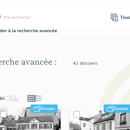
Tou
der à la recherche avancée
herche avancée :
41 dossiers
hés
Dossier
Dossier