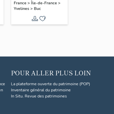
France
>
Île-de-France
>
Yvelines
>
Buc
POUR ALLER PLUS LOIN
nce
La plateforme ouverte du patrimoine (POP)
en
Inventaire général du patrimoine
In Situ. Revue des patrimoines