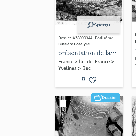
Aperçu
Dossier IA78000344 | Réalisé par
Bussière Roselyne
présentation de la
commune de Buc
France
>
Île-de-France
>
Yvelines
>
Buc
Dossier