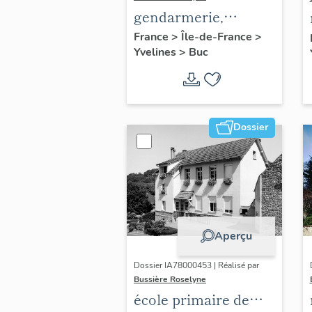
gendarmerie,
actuellement
France
>
Île-de-France
>
Yvelines
>
Buc
immeuble
Dossier
Aperçu
Dossier IA78000453 | Réalisé par
Bussière Roselyne
école primaire de