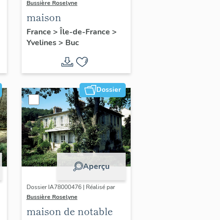
Bussière Roselyne
maison
France
>
Île-de-France
>
Yvelines
>
Buc
Dossier
Aperçu
Dossier IA78000476 | Réalisé par
Bussière Roselyne
maison de notable