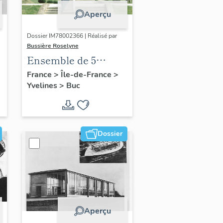
Aperçu
Dossier IM78002366 | Réalisé par
Bussière Roselyne
Ensemble de 5
statues
France
>
Île-de-France
>
Yvelines
>
Buc
Dossier
Aperçu