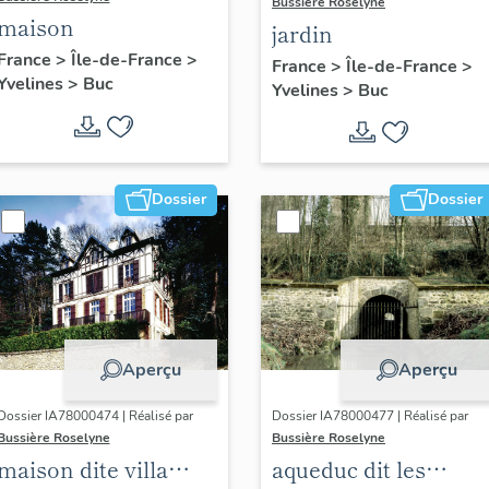
Bussière Roselyne
maison
jardin
France
>
Île-de-France
>
France
>
Île-de-France
>
Yvelines
>
Buc
Yvelines
>
Buc
Dossier
Dossier
Aperçu
Aperçu
Dossier IA78000474 | Réalisé par
Dossier IA78000477 | Réalisé par
Bussière Roselyne
Bussière Roselyne
maison dite villa
aqueduc dit les