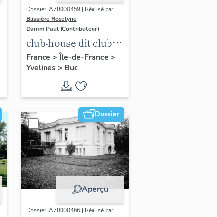
Dossier IA78000459 | Réalisé par
Bussière Roselyne
-
Damm Paul (Contributeur)
club-house dit club
Roland Garros
France
>
Île-de-France
>
Yvelines
>
Buc
Dossier
Aperçu
Dossier IA78000466 | Réalisé par