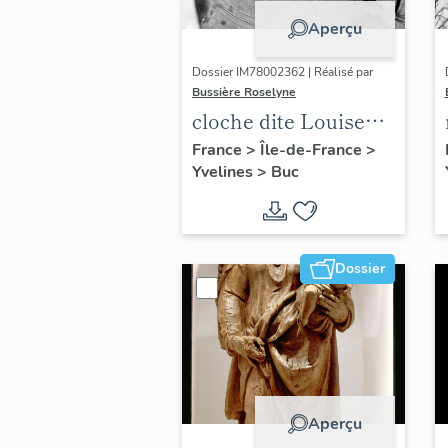
Aperçu
Dossier IM78002362 | Réalisé par
Bussière Roselyne
cloche dite Louise
Auguste Adélaïde
France
>
Île-de-France
>
Yvelines
>
Buc
Dossier
Aperçu