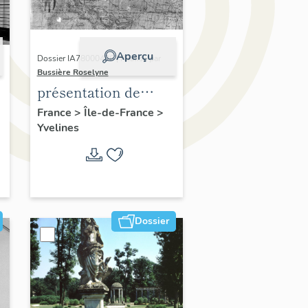
Aperçu
Dossier IA78000496 | Réalisé par
Bussière Roselyne
présentation de
,
l'étude du
France
>
Île-de-France
>
Yvelines
patrimoine de l'aire
d'étude Versailles
périphérie sud
Dossier