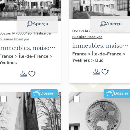
Aperçu
Aperçu
Dossier IA78000345 | Réalisé par
Dossier IA78000495 | Réalisé par
Bussière Roselyne
Bussière Roselyne
immeubles, maisons
immeubles, maisons,
fermes
France
>
Île-de-France
>
fermes
France
>
Île-de-France
>
Yvelines
>
Buc
Yvelines
Dossier
Dossier