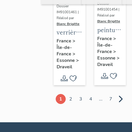
Une
Dossier
Dossier
reine
IM91001454 |
IM91001461 |
Réalisé par
(sainte
Réalisé par
Blanc Brigitte
Blanc Brigitte
Clotilde
peinture
verrière
?) et sa
monumenta
France
>
figurée :
France
>
fille
Île-de-
:
Île-de-
Immaculée
priant
France
>
Baptême
France
>
Conception
Essonne
>
dans une
Essonne
>
de Jésus
Draveil
Draveil
église
1
2
3
4
...
7