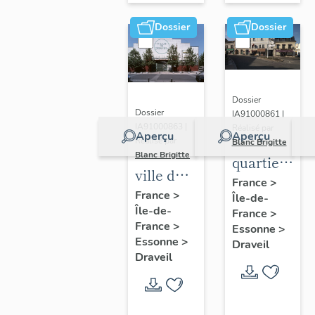
Dossier
Dossier
Dossier
Dossier
IA91000861 |
IA91000863 |
Réalisé par
Aperçu
Aperçu
Réalisé par
Blanc Brigitte
Blanc Brigitte
quartier
ville de
du
France
>
Draveil
France
>
Île-de-
centre
Île-de-
France
>
France
>
Essonne
>
Essonne
>
Draveil
Draveil