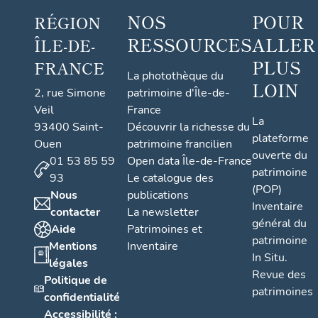
NOS
POUR
RÉGION
RESSOURCES
ALLER
ÎLE-DE-
PLUS
FRANCE
La photothèque du
LOIN
2, rue Simone
patrimoine d'Île-de-
Veil
France
La
93400 Saint-
Découvrir la richesse du
plateforme
Ouen
patrimoine francilien
ouverte du
01 53 85 59
Open data Île-de-France
patrimoine
93
Le catalogue des
(POP)
Nous
publications
Inventaire
contacter
La newsletter
général du
Aide
Patrimoines et
patrimoine
Mentions
Inventaire
In Situ.
légales
Revue des
Politique de
patrimoines
confidentialité
Accessibilité :