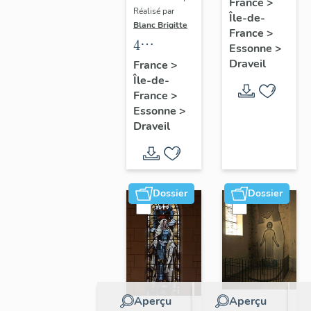
Paul
France
>
Réalisé par
Île-de-
Lafargue
Blanc Brigitte
France
>
4
Essonne
>
verrières
Draveil
France
>
Île-de-
historiées
France
>
: Saint
Essonne
>
Rémi
Draveil
instruisant
Clovis,
Baptême
Dossier
Dossier
de
Clovis,
Sainte
Clotilde
en
prière,
Aperçu
Aperçu