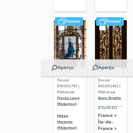
Dossier
Dossier
Aperçu
Aperçu
Dossier
Dossier
IM91001787 |
IM91001462 |
Réalisé par
Réalisé par
Plessis Laura
Blanc Brigitte
(Rédacteur)
ensemble
-
des
France
>
Métais
Île-de-
verrières
Marianne
France
>
(Rédacteur)
abstraites