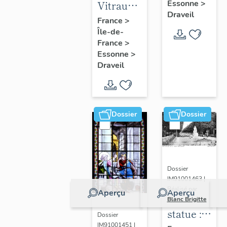
Essonne
>
Vitraux
de la
Draveil
des
France
>
chapelle
Île-de-
portes
France
>
de la
Essonne
>
villa
Draveil
Casteljad
Dossier
Dossier
Dossier
IM91001463 |
Réalisé par
Aperçu
Aperçu
Blanc Brigitte
statue :
Dossier
IM91001451 |