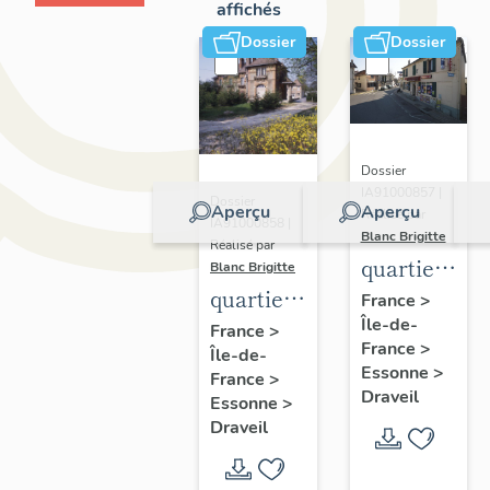
affichés
Dossier
Dossier
Dossier
IA91000857 |
Dossier
Aperçu
Aperçu
Réalisé par
IA91000858 |
Blanc Brigitte
Réalisé par
quartier
Blanc Brigitte
quartier
de
France
>
Île-de-
de
Mainville
France
>
France
>
Île-de-
Champrosay
Essonne
>
France
>
Draveil
Essonne
>
Draveil