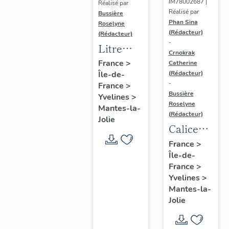
IM78002687 |
Réalisé par
Réalisé par
Bussière
Phan Sina
Roselyne
(Rédacteur)
(Rédacteur)
-
Litre
Crnokrak
funéraire
France
>
Catherine
(Rédacteur)
Île-de-
du
-
France
>
prince
Bussière
Yvelines
>
de Conti
Roselyne
Mantes-la-
(Rédacteur)
Jolie
Calice
n°2 et sa
France
>
Île-de-
patène
France
>
Yvelines
>
Mantes-la-
Jolie