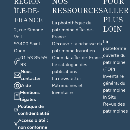
NOS
POUR
RÉGION
RESSOURCES
ALLER
ÎLE-DE-
PLUS
FRANCE
La photothèque du
LOIN
2, rue Simone
patrimoine d'Île-de-
Veil
France
La
93400 Saint-
Découvrir la richesse du
plateforme
Ouen
patrimoine francilien
ouverte du
01 53 85 59
Open data Île-de-France
patrimoine
93
Le catalogue des
(POP)
Nous
publications
Inventaire
contacter
La newsletter
général du
Aide
Patrimoines et
patrimoine
Mentions
Inventaire
In Situ.
légales
Revue des
Politique de
patrimoines
confidentialité
Accessibilité :
non conforme