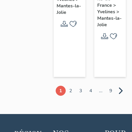
chœur
France
>
Mantes-la-
Yvelines
>
Jolie
Mantes-la-
Jolie
1
2
3
4
...
9