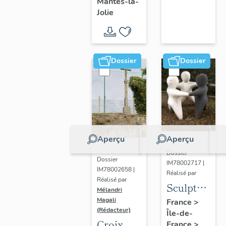
Mantes-la-
Jolie
Dossier
Dossier
Aperçu
Aperçu
Dossier
Dossier
IM78002717 |
IM78002658 |
Réalisé par
Réalisé par
Sculpture
Mélandri
: la
Magali
France
>
(Rédacteur)
Île-de-
Ronde
Croix
France
>