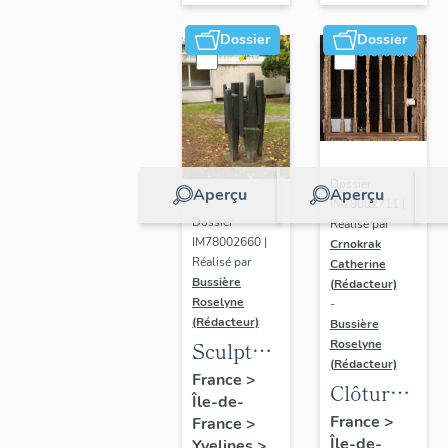
Dossier
Dossier
Dossier
Aperçu
Aperçu
IM78002711 |
Dossier
Réalisé par
IM78002660 |
Crnokrak
Réalisé par
Catherine
Bussière
(Rédacteur)
Roselyne
-
(Rédacteur)
Bussière
Sculpture
Roselyne
(Rédacteur)
: la
France
>
Clôture
Île-de-
Ronde
de
France
>
France
>
Île-de-
Yvelines
>