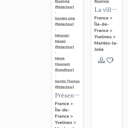
Roselyne
Roselyne
(Rédacteur)
La ville
-
de
France
>
Gandini Julie
Île-de-
Mantes-
(Rédacteur)
France
>
-
la-Jolie
Mélandri
Yvelines
>
Magali
Mantes-la-
(Rédacteur)
Jolie
-
Malek
Houssam
(Enquêteur)
-
Gentili Thomas
(Rédacteur)
Présentation
de
France
>
Île-de-
l'étude
France
>
Yvelines
>