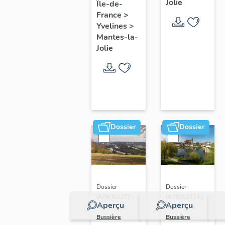
Jolie
Île-de-
de ville
France
>
Yvelines
>
Mantes-la-
Jolie
Dossier
Dossier
Dossier
Dossier
IA78002272 |
IA78002174 |
Aperçu
Aperçu
Réalisé par
Réalisé par
Bussière
Bussière