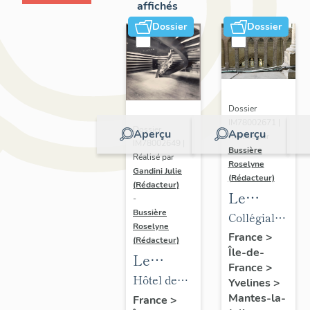
affichés
Dossier
Dossier
Dossier
IM78002671 |
Dossier
Aperçu
Aperçu
Réalisé par
IM78002649 |
Bussière
Réalisé par
Roselyne
Gandini Julie
(Rédacteur)
(Rédacteur)
Le
-
mobilier
Bussière
Collégiale
Roselyne
de la
Notre-
France
>
(Rédacteur)
Île-de-
collégiale
Dame
Le
France
>
mobilier
Hôtel de
Yvelines
>
de l'hôtel
ville
Mantes-la-
France
>