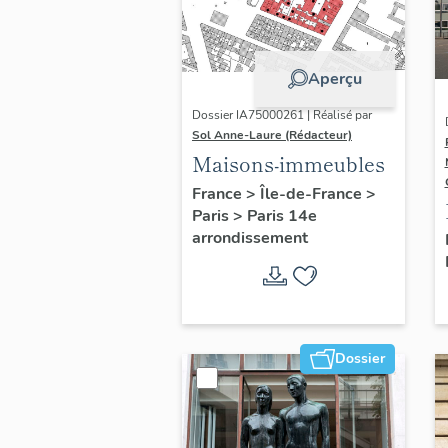
Aperçu
Dossier IA75000261 | Réalisé par
Sol Anne-Laure (Rédacteur)
Maisons-immeubles
France
>
Île-de-France
>
Paris
>
Paris 14e
arrondissement
Dossier