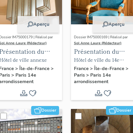
Aperçu
Aperçu
Dossier IM75000179 | Réalisé par
Dossier IM75000169 | Réalisé par
Sol Anne-Laure (Rédacteur)
Sol Anne-Laure (Rédacteur)
Présentation du
Présentation du
mobilier de la mairie
mobilier de la salle
Hôtel de ville annexe
Hôtel de ville du 14e
annexe
des mariages
arrondissement
France
>
Île-de-France
>
France
>
Île-de-France
>
Paris
>
Paris 14e
Paris
>
Paris 14e
arrondissement
arrondissement
Dossier
Dossier