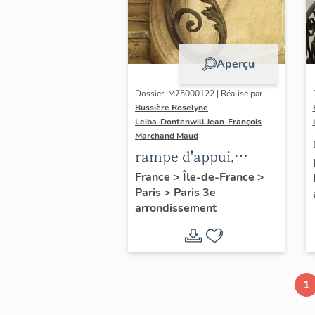
Aperçu
Dossier IM75000122 | Réalisé par
Bussière Roselyne
-
Leiba-Dontenwill Jean-François
-
Marchand Maud
rampe d'appui,
escalier de la maison
France
>
Île-de-France
>
Paris
>
Paris 3e
à porte cochère (non
arrondissement
étudié)
1