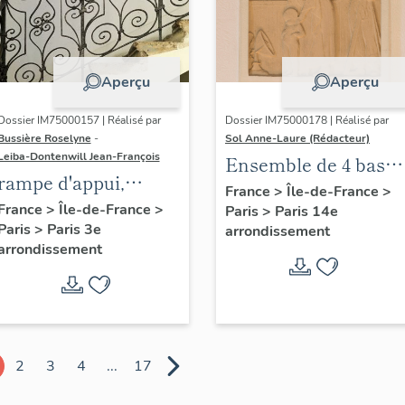
Aperçu
Aperçu
Dossier IM75000157 | Réalisé par
Dossier IM75000178 | Réalisé par
Bussière Roselyne
-
Sol Anne-Laure (Rédacteur)
Leiba-Dontenwill Jean-François
Ensemble de 4 bas
rampe d'appui,
reliefs : Les saisons
France
>
Île-de-France
>
escalier de la maison
France
>
Île-de-France
>
Paris
>
Paris 14e
Paris
>
Paris 3e
à porte cochère dite
arrondissement
arrondissement
hôtel de Bence (non
étudié)
2
3
4
...
17