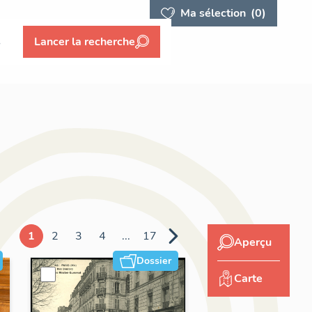
Ma sélection
(0)
s
Lancer la recherche
1
2
3
4
...
17
Aperçu
Dossier
Carte