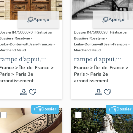
Aperçu
Aperçu
Dossier IM75000070 | Réalisé par
Dossier IM75000098 | Réalisé par
Bussière Roselyne
-
Bussière Roselyne
-
Leiba-Dontenwill Jean-François
-
Leiba-Dontenwill Jean-François
-
Marchand Maud
Marchand Maud
rampe d'appui,
rampe d'appui,
escalier de l' hôtel de
escalier de la maiso
France
>
Île-de-France
>
France
>
Île-de-France
>
Paris
>
Paris 3e
Paris
>
Paris 2e
Sandreville (non
à porte cochère (non
arrondissement
arrondissement
étudié)
étudié)
Dossier
Dossier