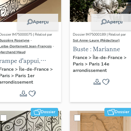
Aperçu
Aperçu
Dossier IM75000075 | Réalisé par
Dossier IM75000189 | Réalisé par
Bussière Roselyne
-
Sol Anne-Laure (Rédacteur)
Leiba-Dontenwill Jean-François
-
Buste : Marianne
Marchand Maud
France
>
Île-de-France
>
rampe d'appui,
Paris
>
Paris 14e
escalier de la maison
France
>
Île-de-France
>
arrondissement
Paris
>
Paris 1er
à porte cochère (non
arrondissement
étudié)
Dossier
Dossier