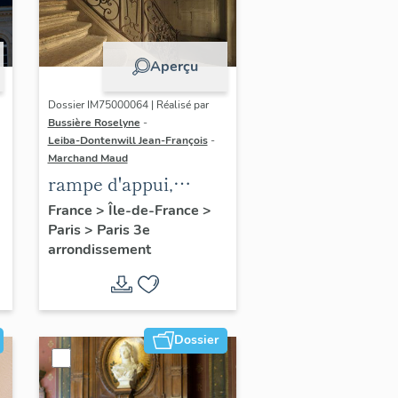
Aperçu
Dossier IM75000064 | Réalisé par
Bussière Roselyne
-
Leiba-Dontenwill Jean-François
-
Marchand Maud
rampe d'appui,
escalier de la maison
France
>
Île-de-France
>
Paris
>
Paris 3e
à porte cochère dite
arrondissement
hôtel Le Lièvre de
La Grange
Dossier