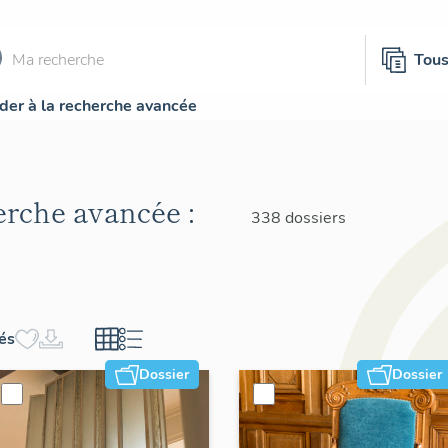
Tou
der à la recherche avancée
herche avancée :
338 dossiers
hés
Dossier
Dossier