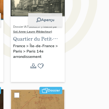
Aperçu
Dossier IA75000257 | Réalisé par
Sol Anne-Laure (Rédacteur)
Quartier du Petit-
Montrouge
France
>
Île-de-France
>
Paris
>
Paris 14e
arrondissement
Dossier