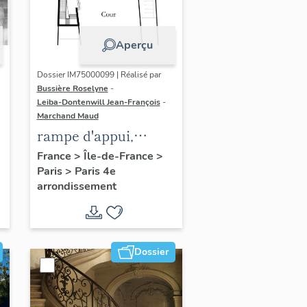
Aperçu
Dossier IM75000099 | Réalisé par
Bussière Roselyne
-
Leiba-Dontenwill Jean-François
-
Marchand Maud
rampe d'appui,
n
escalier de la maison
France
>
Île-de-France
>
Paris
>
Paris 4e
à porte cochère (non
arrondissement
étudié)
Dossier