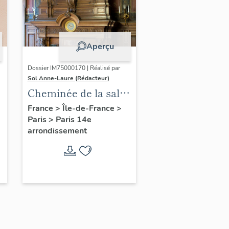
Aperçu
Dossier IM75000170 | Réalisé par
Sol Anne-Laure (Rédacteur)
Cheminée de la salle
des mariages
France
>
Île-de-France
>
Paris
>
Paris 14e
arrondissement