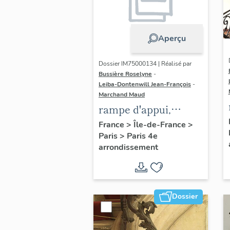
Aperçu
Dossier IM75000134 | Réalisé par
Bussière Roselyne
-
Leiba-Dontenwill Jean-François
-
Marchand Maud
rampe d'appui,
escalier de la maison
France
>
Île-de-France
>
Paris
>
Paris 4e
à porte cochère dite
arrondissement
hôtel Charpentier
(non étudié)
Dossier