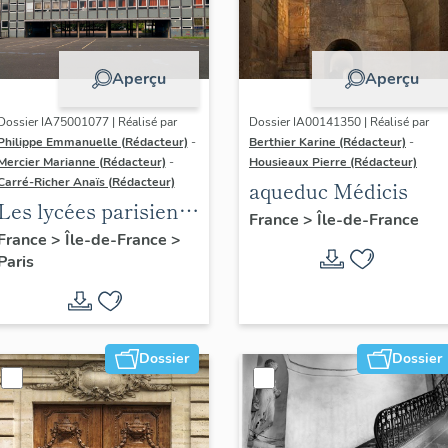
Aperçu
Aperçu
Dossier IA75001077 | Réalisé par
Dossier IA00141350 | Réalisé par
Philippe Emmanuelle (Rédacteur)
-
Berthier Karine (Rédacteur)
-
Mercier Marianne (Rédacteur)
-
Housieaux Pierre (Rédacteur)
Carré-Richer Anaïs (Rédacteur)
aqueduc Médicis
Les lycées parisiens
France
>
Île-de-France
de Jean-Claude
France
>
Île-de-France
>
Paris
Dondel et Roger
Dhuit
Dossier
Dossier