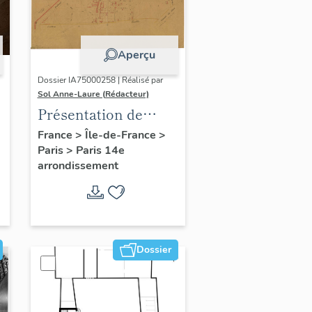
Aperçu
Dossier IA75000258 | Réalisé par
Sol Anne-Laure (Rédacteur)
Présentation de
l'étude du
France
>
Île-de-France
>
Paris
>
Paris 14e
patrimoine sur le
arrondissement
quartier du Petit-
Montrouge
Dossier