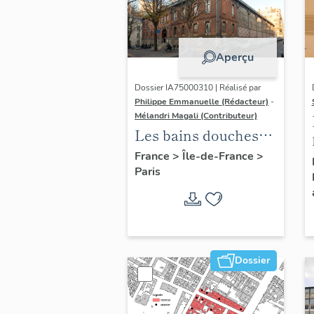
Aperçu
Dossier IA75000310 | Réalisé par
Philippe Emmanuelle (Rédacteur)
-
Mélandri Magali (Contributeur)
Les bains douches
municipaux de la
France
>
Île-de-France
>
Paris
ville de Paris
Dossier