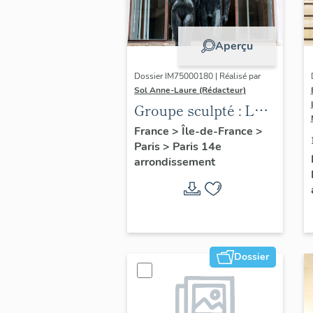
Aperçu
Dossier IM75000180 | Réalisé par
Sol Anne-Laure (Rédacteur)
Groupe sculpté : Les
Adolescents
France
>
Île-de-France
>
Paris
>
Paris 14e
arrondissement
Dossier